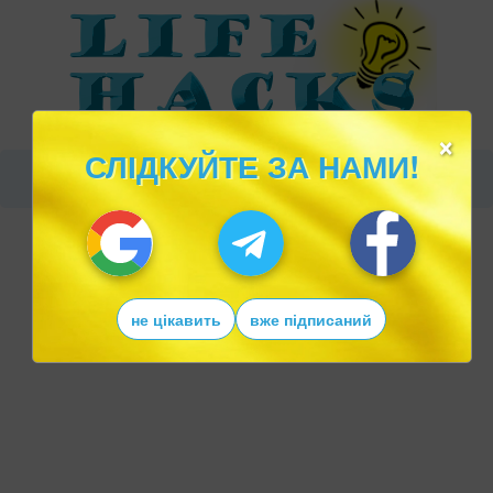
×
СЛІДКУЙТЕ ЗА НАМИ!
не цікавить
вже підписаний