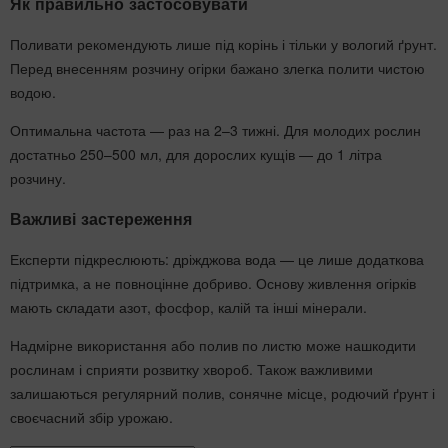
Як правильно застосовувати
Поливати рекомендують лише під корінь і тільки у вологий ґрунт.
Перед внесенням розчину огірки бажано злегка полити чистою
водою.
Оптимальна частота — раз на 2–3 тижні. Для молодих рослин
достатньо 250–500 мл, для дорослих кущів — до 1 літра
розчину.
Важливі застереження
Експерти підкреслюють: дріжджова вода — це лише додаткова
підтримка, а не повноцінне добриво. Основу живлення огірків
мають складати азот, фосфор, калій та інші мінерали.
Надмірне використання або полив по листю може нашкодити
рослинам і сприяти розвитку хвороб. Також важливими
залишаються регулярний полив, сонячне місце, родючий ґрунт і
своєчасний збір урожаю.