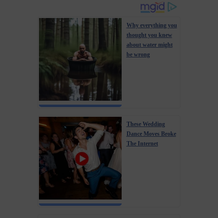
Why everything you
thought you knew
about water might
be wrong
These Wedding
Dance Moves Broke
The Internet