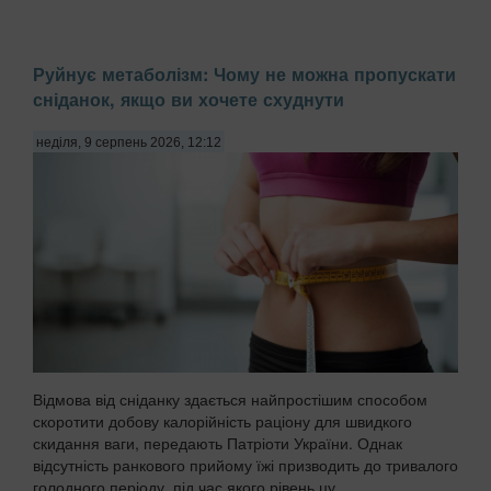
Руйнує метаболізм: Чому не можна пропускати
сніданок, якщо ви хочете схуднути
неділя, 9 серпень 2026, 12:12
Відмова від сніданку здається найпростішим способом
скоротити добову калорійність раціону для швидкого
скидання ваги, передають Патріоти України. Однак
відсутність ранкового прийому їжі призводить до тривалого
голодного періоду, під час якого рівень цу...