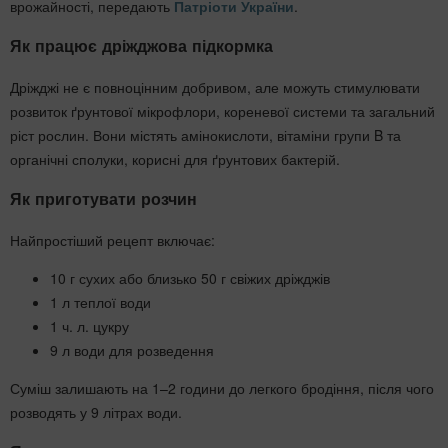
врожайності, передають
Патріоти України
.
Як працює дріжджова підкормка
Дріжджі не є повноцінним добривом, але можуть стимулювати
розвиток ґрунтової мікрофлори, кореневої системи та загальний
ріст рослин. Вони містять амінокислоти, вітаміни групи B та
органічні сполуки, корисні для ґрунтових бактерій.
Як приготувати розчин
Найпростіший рецепт включає:
10 г сухих або близько 50 г свіжих дріжджів
1 л теплої води
1 ч. л. цукру
9 л води для розведення
Суміш залишають на 1–2 години до легкого бродіння, після чого
розводять у 9 літрах води.