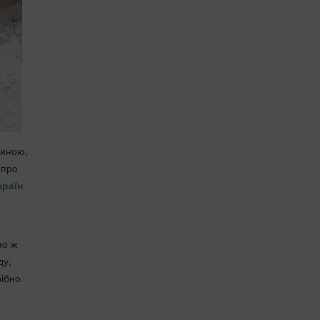
шиною,
 про
країн
но ж
ду,
рібно