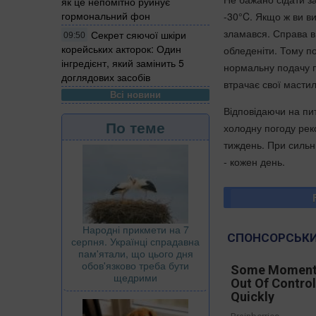
як це непомітно руйнує
гормональний фон
-30°C. Якщо ж ви в
зламався. Справа в
Секрет сяючої шкіри
09:50
корейських акторок: Один
обледеніти. Тому п
інгредієнт, який замінить 5
нормальну подачу па
доглядових засобів
втрачає свої мастил
Всі новини
Відповідаючи на пит
По теме
холодну погоду рек
тиждень. При сильн
- кожен день.
Народні прикмети на 7
СПОНСОРСЬКИ
серпня. Українці спрадавна
пам'ятали, що цього дня
обов'язково треба бути
Some Moment
щедрими
Out Of Contro
Quickly