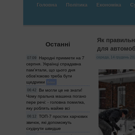
Головна
Політика
Економіка
С
Як правильн
Останні
для автомоб
Народні прикмети на 7
середа, 14 грудень 20
07:09
серпня. Українці спрадавна
пам'ятали, що цього дня
обов'язково треба бути
щедрими
Блог
Ви могли це не знати!
06:42
Чому пральна машина погано
пере речі: - головна помилка,
яку роблять майже всі
ТОП-7 простих харчових
06:12
звичок, які допоможуть
схуднути швидше