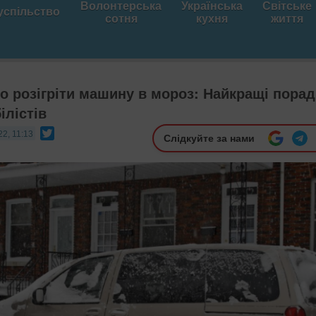
Волонтерська
Українська
Світське
успільство
сотня
кухня
життя
о розігріти машину в мороз: Найкращі пора
ілістів
Twitter
22, 11:13
Слідкуйте за нами