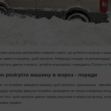
ожен власник автомобіля повинен знати, що робити в морози з ма
 як завести машину, щоб прогріти. Найкращі поради та рекомендації
пустити двигун в мороз, читайте в матеріалі, передають
Патріоти У
о розігріти машину в мороз - поради
ня, чи потрібно заводити машину щоб прогріти, однозначна - звичай
дуру прогріву двигуна потрібно проводити не тільки в морозну пого
Для того, щоб прогріти двигун перед запуском в мороз на вулиці, пот
ливих правил: