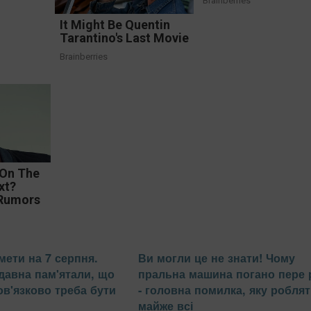
Brainberries
It Might Be Quentin
Tarantino's Last Movie
Brainberries
 On The
xt?
 Rumors
мети на 7 серпня.
Ви могли це не знати! Чому
адавна пам'ятали, що
пральна машина погано пере р
ов'язково треба бути
- головна помилка, яку робля
майже всі