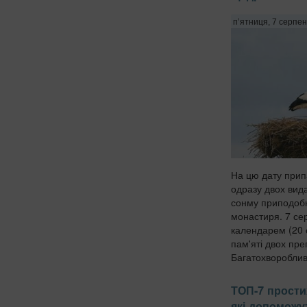
п’ятниця, 7 серпен
На цю дату прип
одразу двох вида
сонму приподоб
монастиря. 7 се
календарем (20 
пам'яті двох пр
Багатохворобливо
ТОП-7 прости
які допоможу