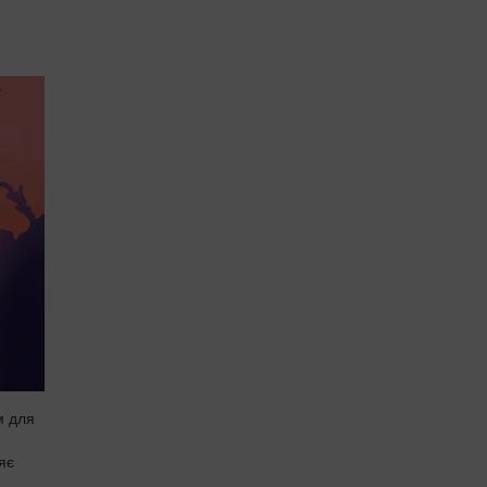
м для
яє