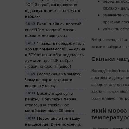
перед запуско
ТОП-3 напої, які приховано
бажано - даль
підвищують тиск і провокують
зачекайте кіл
набряки
прокачав пали
Вчені знайшли простий
16:49
увімкніть сві
спосіб "омолодити" мозок -
ефект може здивувати
Всі ці нескладні і 
"Наведіть порядок у тилу
14:18
кожним виїздом в х
або ми поміняємося!", — єдина
в ЗСУ жінка-комбат поділилась
Скільки час
думками про ТЦК та брак
людей на фронті (відео)
Всі водії зобов'яза
Господиням на замітку!
11:45
прогрівати двигун п
Чому не варто закривати
швидше, але для як
варення у спеку
хвилин. Тільки післ
Викиньте цей суп з
10:30
їхати плавно і потр
раціону! Популярна перша
страва, яка сповільнює
Який мороз 
метаболізм після 30 років
температур
Перестаньте пити каву
10:08
натщесерце! Вчені пояснили,
Не бажано сідати з