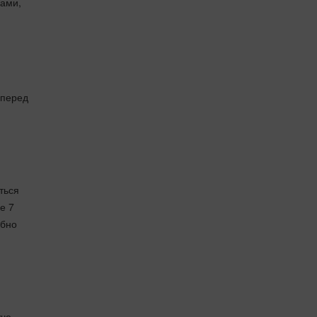
рами,
 перед
ться
е 7
ібно
жче