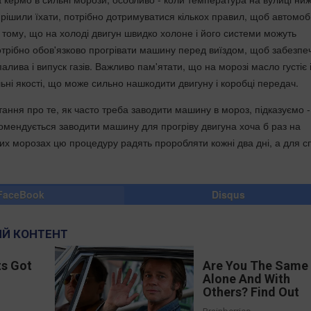
ирішили їхати, потрібно дотримуватися кількох правил, щоб автомоб
 тому, що на холоді двигун швидко холоне і його системи можуть
отрібно обов'язково прогрівати машину перед виїздом, щоб забезпе
лива і випуск газів. Важливо пам'ятати, що на морозі масло густіє 
ьні якості, що може сильно нашкодити двигуну і коробці передач.
ання про те, як часто треба заводити машину в мороз, підказуємо -
омендується заводити машину для прогріву двигуна хоча б раз на
их морозах цю процедуру радять проробляти кожні два дні, а для 
FaceBook
Disqus
Й КОНТЕНТ
s Got
Are You The Same
l
Alone And With
Others? Find Out