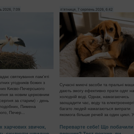
ь 2026, 7:09
п’ятниця, 7 серпень 2026, 6:42
адає святкування пам'яті
тних угодників божих з
Сучасні миючі засоби та пральні ма
них Києво-Печерського
дають змогу ефективно прати одяг на
рпня за новим церковним
холодній воді. Однак, намагаючись
серпня за старим) - день
заощадити час, воду та електроенерг
еподобних, Пимена
багато людей намагаються випрати
го, Печер...
якомога більше речей за один цикл. 
барабан потрапляють одночасн...
х харчових звичок,
Переварте себе! Що побачили
ть схуднути швидше
першим? Тест покаже, ви