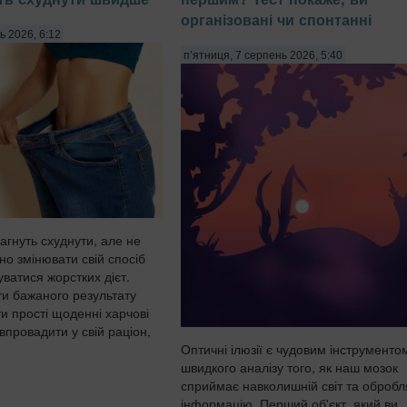
організовані чи спонтанні
ь 2026, 6:12
п’ятниця, 7 серпень 2026, 5:40
агнуть схуднути, але не
но змінювати свій спосіб
ватися жорстких дієт.
ти бажаного результату
и прості щоденні харчові
 впровадити у свій раціон,
Оптичні ілюзії є чудовим інструменто
швидкого аналізу того, як наш мозок
сприймає навколишній світ та обробл
інформацію. Перший об'єкт, який ви