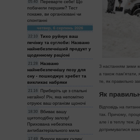
Переварте себе! Що
05:40
побачили першим? Тест
покаже, ви організовані чи
спонтанні
четвер, 6 серпень 2026
Тихо руйнує ваш
22:10
печінку та суглоби: Названо
найнебезпечніший продукт у
щоденному раціоні
Названо
21:28
З настанням зими к
найнебезпечнішу позу для
а також пам'ятати,
сну - пошкоджує хребет та
те, як правильно за
викликає набряки
Приберіть це з спальні
21:16
Як правильн
негайно! Річ, яка непомітно
отруює ваш організм щоночі
Відповідь на питан
Вбиває вашу
18:30
так. Причому, проце
щитоподібну залозу!
але і в теплу теж. 
Прихована небезпека
дотримуватися важ
антибактеріального мила
Вороги ваших судин:
17:49