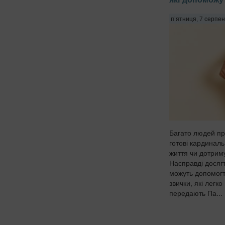
п’ятниця, 7 серпен
Багато людей пр
готові кардиналь
життя чи дотриму
Насправді досяг
можуть допомогт
звички, які легко
передають Па...