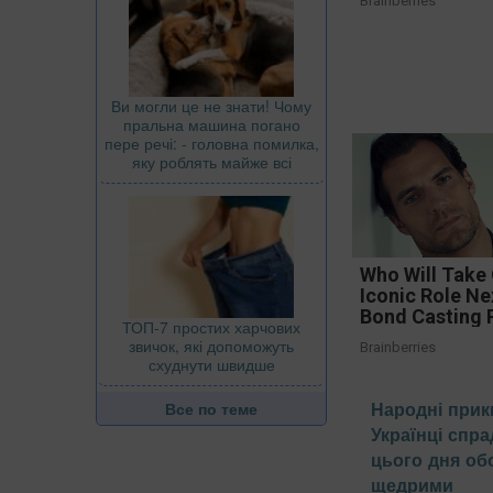
Brainberries
Ви могли це не знати! Чому
пральна машина погано
пере речі: - головна помилка,
яку роблять майже всі
Who Will Take
Iconic Role Ne
Bond Casting
ТОП-7 простих харчових
звичок, які допоможуть
Brainberries
схуднути швидше
Народні прик
Все по теме
Українці спр
цього дня об
щедрими