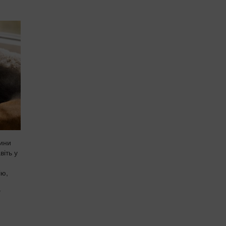
шини
віть у
ію,
У