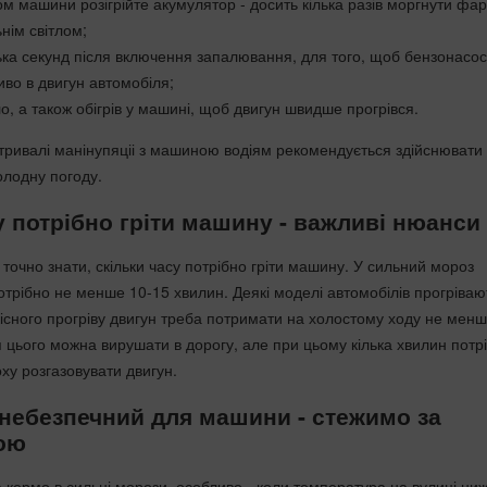
м машини розігрійте акумулятор - досить кілька разів моргнути фа
нім світлом;
ька секунд після включення запалювання, для того, щоб бензонасос
во в двигун автомобіля;
тло, а також обігрів у машині, щоб двигун швидше прогрівся.
нетривалі манінупяціі з машиною водіям рекомендується здійснювати
олодну погоду.
у потрібно гріти машину - важливі нюанси
ні точно знати, скільки часу потрібно гріти машину. У сильний мороз
отрібно не менше 10-15 хвилин. Деякі моделі автомобілів прогріваю
існого прогріву двигун треба потримати на холостому ходу не менш
я цього можна вирушати в дорогу, але при цьому кілька хвилин потр
оху розгазовувати двигун.
небезпечний для машини - стежимо за
ою
а кермо в сильні морози, особливо - коли температура на вулиці ни