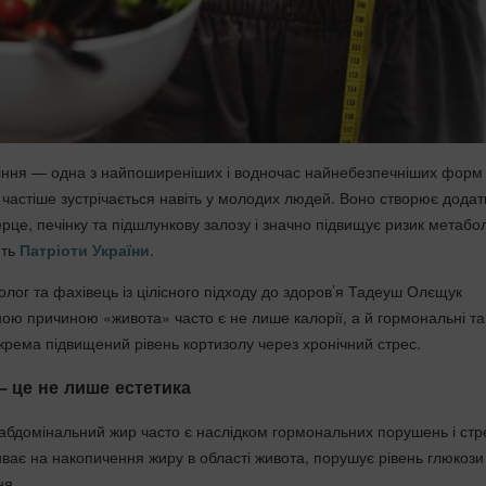
іння — одна з найпоширеніших і водночас найнебезпечніших форм
е частіше зустрічається навіть у молодих людей. Воно створює додат
рце, печінку та підшлункову залозу і значно підвищує ризик метабо
ють
Патріоти України
.
колог та фахівець із цілісного підходу до здоров’я Тадеуш Олєщук
ою причиною «живота» часто є не лише калорії, а й гормональні та
окрема підвищений рівень кортизолу через хронічний стрес.
— це не лише естетика
 абдомінальний жир часто є наслідком гормональних порушень і стр
ває на накопичення жиру в області живота, порушує рівень глюкози
ня.