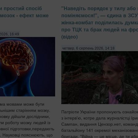
пакетовані соки та холодні чаї з висо
и простий спосіб
"Наведіть порядок у тилу або
вмістом фруктозиЮ передають Па...
мозок - ефект може
поміняємося!", — єдина в ЗСУ
жінка-комбат поділилась дум
про ТЦК та брак людей на фро
2026, 16:49
(відео)
четвер, 6 серпень 2026, 14:18
ома мовами може бути
льнішим старінням мозку.
Патріоти України пропонують ознайо
новку дійшли дослідники,
з інтерв'ю, котре дала журналістці Іри
ли роботу мозку людей із
Сампан, видання Цензор.нет, коман
овної підготовки,передають
батальйону 141 окремої механізован
и. Науковці пояснюють, що
бригади. "Війна — це місце, де ти аб