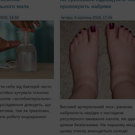
льного мила
провокують набряки
2026, 18:30
четвер, 6 серпень 2026, 17:49
и себе від бактерій часто
тійно купувати гігієнічні
анням «антибактеріальне».
дослідження доводять, що
Високий артеріальний тиск і ранкова
ептики, такі як триклозан,
набряклість нерідко є наслідком
ти роботу ендокринної
регулярного вживання напоїв, які зд
цілком безпечними. На першому місці
цьому списку знаходяться солодкі