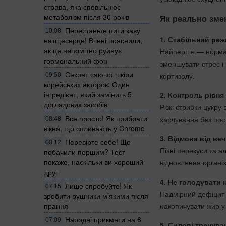
страва, яка сповільнює
метаболізм після 30 років
Як реально зме
Перестаньте пити каву
10:08
1. Стабільний реж
натщесерце! Вчені пояснили,
як це непомітно руйнує
Найперше — нормалі
гормональний фон
зменшувати стрес і
Секрет сяючої шкіри
кортизолу.
09:50
корейських акторок: Один
інгредієнт, який замінить 5
2. Контроль рівня
доглядових засобів
Різкі стрибки цукр
Все просто! Як прибрати
харчування без пост
08:48
вікна, що спливають у Chrome
3. Відмова від ве
Перевірте себе! Що
08:12
Пізні перекуси та а
побачили першим? Тест
покаже, наскільки ви хороший
відновлення організ
друг
4. Не голодувати 
Лише спробуйте! Як
07:15
Надмірний дефіцит 
зробити рушники м’якими після
накопичувати жир у 
прання
Народні прикмети на 6
07:09
5. Силові тренува