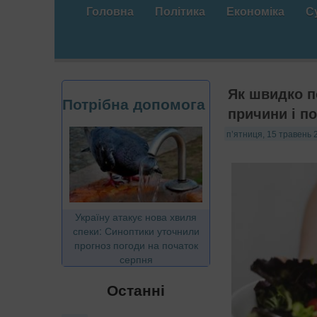
Головна
Політика
Економіка
С
Як швидко по
Потрібна допомога
причини і п
п’ятниця, 15 травень 
Україну атакує нова хвиля
спеки: Синоптики уточнили
прогноз погоди на початок
серпня
Останні