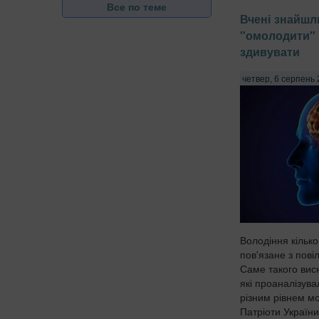
Все по теме
Вчені знайшл
"омолодити" 
здивувати
четвер, 6 серпень 
Володіння кільк
пов'язане з пові
Саме такого вис
які проаналізува
різним рівнем м
Патріоти Україн