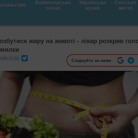
Волонтерська
Українська
Світське
успільство
сотня
кухня
життя
збутися жиру на животі - лікар розкрив гол
омилки
Twitter
2026, 17:10
Слідкуйте за нами