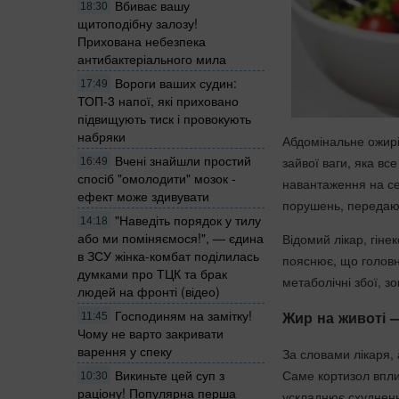
Вбиває вашу
18:30
щитоподібну залозу!
Прихована небезпека
антибактеріального мила
Вороги ваших судин:
17:49
ТОП-3 напої, які приховано
підвищують тиск і провокують
набряки
Абдомінальне ожир
Вчені знайшли простий
зайвої ваги, яка вс
16:49
спосіб "омолодити" мозок -
навантаження на се
ефект може здивувати
порушень, переда
"Наведіть порядок у тилу
14:18
або ми поміняємося!", — єдина
Відомий лікар, гіне
в ЗСУ жінка-комбат поділилась
пояснює, що головн
думками про ТЦК та брак
метаболічні збої, з
людей на фронті (відео)
Господиням на замітку!
Жир на животі 
11:45
Чому не варто закривати
варення у спеку
За словами лікаря,
Саме кортизол впли
Викиньте цей суп з
10:30
раціону! Популярна перша
ускладнює схуднен