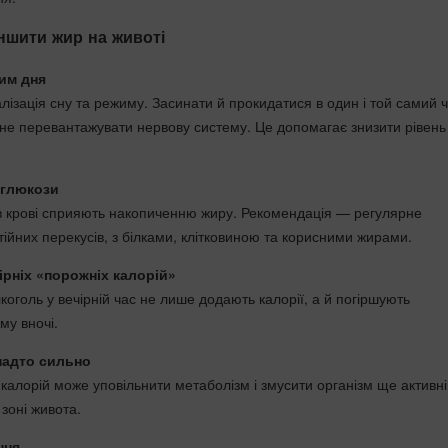
ншити жир на животі
им дня
зація сну та режиму. Засинати й прокидатися в один і той самий ч
 не перевантажувати нервову систему. Це допомагає знизити рівень
 глюкози
у в крові сприяють накопиченню жиру. Рекомендація — регулярне
ійних перекусів, з білками, клітковиною та корисними жирами.
чірніх «порожніх калорій»
лкоголь у вечірній час не лише додають калорії, а й погіршують
му вночі.
надто сильно
калорій може уповільнити метаболізм і змусити організм ще активн
зоні живота.
ння