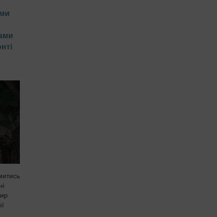
ким
 ми
ками
нті
митись
ні
дир
ої
о