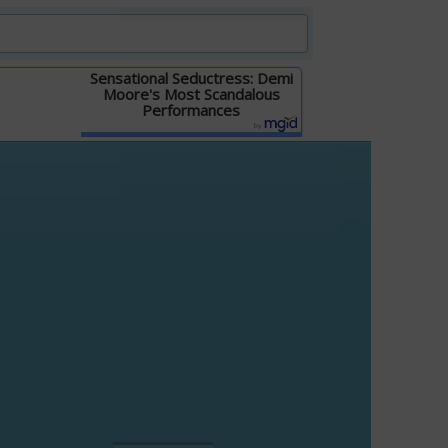
Sensational Seductress: Demi
Moore's Most Scandalous
Performances
Детальніше