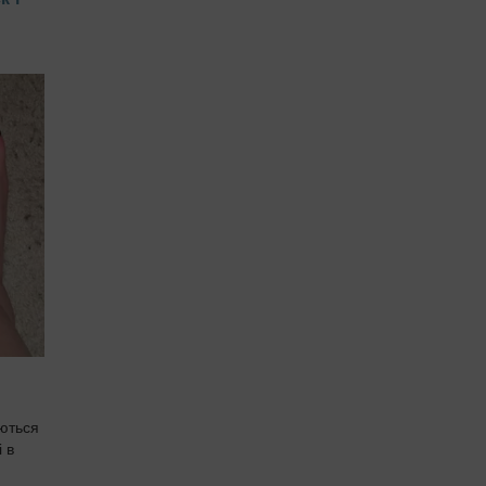
аються
 в