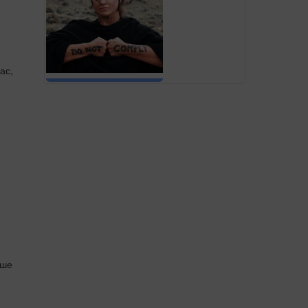
ас,
іше