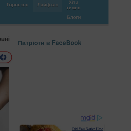
Хіти
Гороскоп
Лайфхак
тижня
Блоги
овні
Патріоти в FaceBook
Did You Notice How