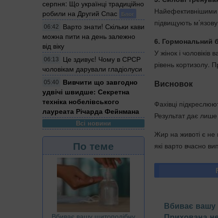
серпня: Що українці традиційно
Найефективнішими 
робили на Другий Спас
Блог
підвищують м’язову
Варто знати! Скільки кави
06:42
можна пити на день залежно
6. Гормональний 
від віку
У жінок і чоловіків
Це здивує! Чому в СРСР
06:13
рівень кортизолу. П
чоловікам дарували гладіолуси
Вивчити що завгодно
Висновок
05:40
удвічі швидше: Секретна
техніка нобелівського
Фахівці підкреслюют
лауреата Річарда Фейнмана
Результат дає лише 
Всі новини
Жир на животі є не
По теме
які варто вчасно ви
Вбиває вашу 
Прихована н
Вбиває вашу щитоподібну