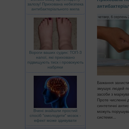
залозу! Прихована небезпека
антибактеріа
антибактеріального мила
четвер, 6 серпень 
Вороги ваших судин: ТОП-3
напої, які приховано
підвищують тиск і провокують
набряки
Бажання захистит
змушує людей пос
засоби з маркув
Проте численні 
синтетичні антис
Вчені знайшли простий
можуть порушува
спосіб "омолодити" мозок -
системи...
ефект може здивувати