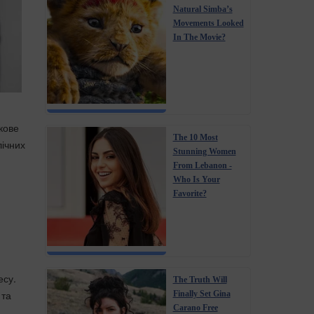
Natural Simba’s
Movements Looked
In The Movie?
кове
The 10 Most
лічних
Stunning Women
From Lebanon -
Who Is Your
Favorite?
есу.
The Truth Will
 та
Finally Set Gina
Carano Free