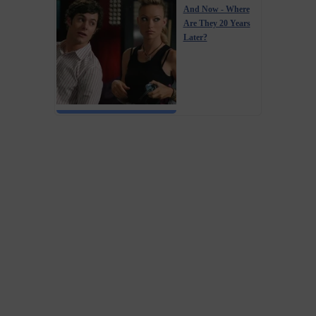
And Now - Where
Are They 20 Years
Later?