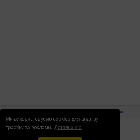
© Патріоти України 2026
Правова інформація
Реклама
Ми використовуємо cookies для аналізу
info
@
patrioty.org.ua
трафіку та реклами.
Детальніше