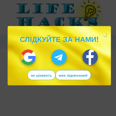
×
СЛІДКУЙТЕ ЗА НАМИ!
не цікавить
вже підписаний