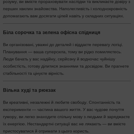
розуму, ви вмієте прораховувати наслідки та викликаєте довіру з
перших хвилин знайомства. Наполегливість і холоднокровність
допомагають вам досягати цілей навіть у складних ситуаціях.
Біла сорочка та зелена офісна спідниця
Ви організовані, уважні до деталей і віддаєте перевагу логіці.
Планування — ваша суперсила, тому ви рідко помиляєтесь.
Люди бачать у вас надійну, серйозну й водночас чуйнішу
особистість, готову ділитися знаннями та досвідом. Ви прагнете
стабільності та цінуєте вірність.
Вільна худі та рюкзак
Ви креативні, незалежні й любите свободу. Спонтанність та
експерименти — частина вашого життя. У вас чудове почуття
гумору, ви легко знаходите спільну мову з людьми й заряджаєте
їх енергією. Нестандартні ситуації вас не лякають — ви вмієте
пристосуватися й отримати з цього користь.