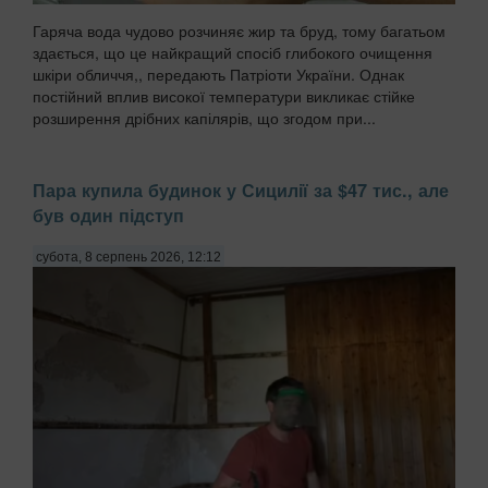
Гаряча вода чудово розчиняє жир та бруд, тому багатьом
здається, що це найкращий спосіб глибокого очищення
шкіри обличчя,, передають Патріоти України. Однак
постійний вплив високої температури викликає стійке
розширення дрібних капілярів, що згодом при...
Пара купила будинок у Сицилії за $47 тис., але
був один підступ
субота, 8 серпень 2026, 12:12