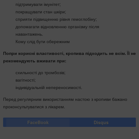
підтримувати імунітет;
покращувати стан шкіри;
сприяти підвищенню рівня гемоглобіну;
допомагати відновленню організму після
навантажень.
Кому слід бути обережним
Попри корисні властивості, кропива підходить не всім. Її не
рекомендують вживати при:
схильності до тромбозів;
вагітності;
індивідуальній непереносимості.
Перед регулярним використанням настою з кропиви бажано
проконсультуватися з лікарем.
FaceBook
Disqus