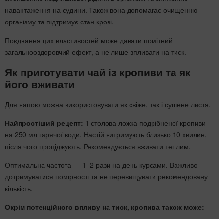
навантаження на судини. Також вона допомагає очищенню
організму та підтримує стан крові.
Поєднання цих властивостей може давати помітний
загальнооздоровчий ефект, а не лише впливати на тиск.
Як приготувати чай із кропиви та як
його вживати
Для напою можна використовувати як свіже, так і сушене листя.
Найпростіший рецепт:
1 столова ложка подрібненої кропиви
на 250 мл гарячої води. Настій витримують близько 10 хвилин,
після чого проціджують. Рекомендується вживати теплим.
Оптимальна частота — 1−2 рази на день курсами. Важливо
дотримуватися помірності та не перевищувати рекомендовану
кількість.
Окрім потенційного впливу на тиск, кропива також може: