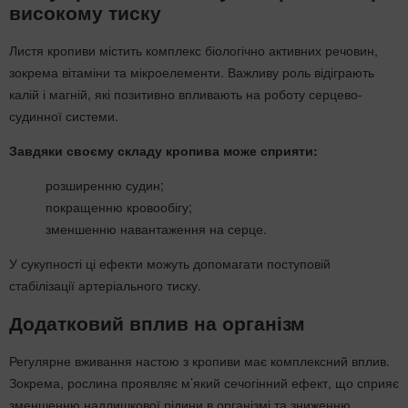
високому тиску
Листя кропиви містить комплекс біологічно активних речовин,
зокрема вітаміни та мікроелементи. Важливу роль відіграють
калій і магній, які позитивно впливають на роботу серцево-
судинної системи.
Завдяки своєму складу кропива може сприяти:
розширенню судин;
покращенню кровообігу;
зменшенню навантаження на серце.
У сукупності ці ефекти можуть допомагати поступовій
стабілізації артеріального тиску.
Додатковий вплив на організм
Регулярне вживання настою з кропиви має комплексний вплив.
Зокрема, рослина проявляє м’який сечогінний ефект, що сприяє
зменшенню надлишкової рідини в організмі та зниженню