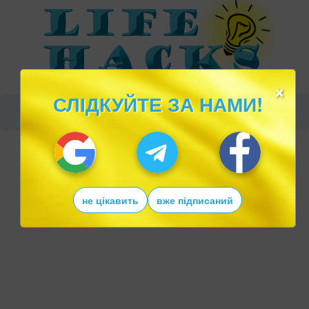
×
СЛІДКУЙТЕ ЗА НАМИ!
не цікавить
вже підписаний