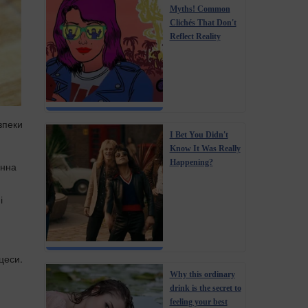
Myths! Common
Clichés That Don't
Reflect Reality
зпеки
I Bet You Didn't
Know It Was Really
Happening?
инна
і
цеси.
Why this ordinary
drink is the secret to
feeling your best