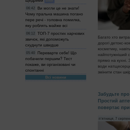
Блог
Ви могли це не знати!
06:42
Чому пральна машина погано
пере речі - головна помилка,
яку роблять майже всі
ТОП-7 простих харчових
06:12
Багато хто витра
звичок, які допоможуть
дорогі детокс-к
схуднути швидше
косметику, навіт
Переварте себе! Що
05:40
найпотужніший с
побачили першим? Тест
прямо на кухні. 
покаже, ви організовані чи
води натщесерце 
спонтанні
змінити стан шкір
Всі новини
Забудьте про 
Простий апте
повертає при
п’ятниця, 7 серпен