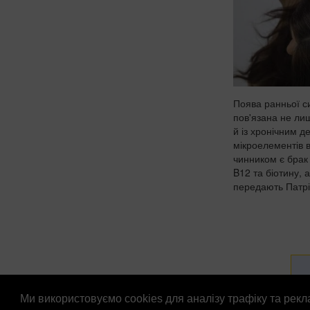
Поява ранньої с
пов'язана не лиш
й із хронічним 
мікроелементів в
чинником є брак 
B12 та біотину, а
передають Патріо
Ми використовуємо cookies для аналізу трафіку та рек
© Патріоти України 2026
Правова інформація
Рек