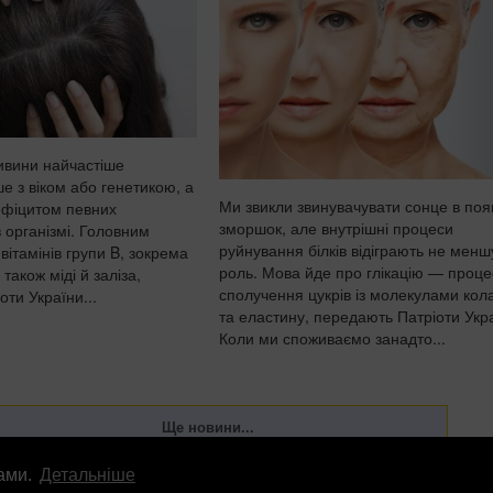
ивини найчастіше
е з віком або генетикою, а
Ми звикли звинувачувати сонце в поя
дефіцитом певних
зморшок, але внутрішні процеси
 організмі. Головним
руйнування білків відіграють не менш
вітамінів групи B, зокрема
роль. Мова йде про глікацію — проце
 також міді й заліза,
сполучення цукрів із молекулами кол
ти України...
та еластину, передають Патріоти Укр
Коли ми споживаємо занадто...
лами.
Детальніше
лама
info
@
patrioty