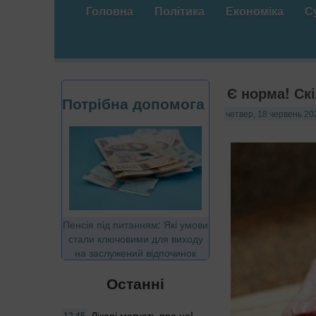
Головна
Політика
Економіка
С
Є норма! Ск
Потрібна допомога
четвер, 18 червень 20
Пенсія під питанням: Які умови
стали ключовими для виходу
на заслужений відпочинок
Останні
Лікарі мовчать про це!
12:45