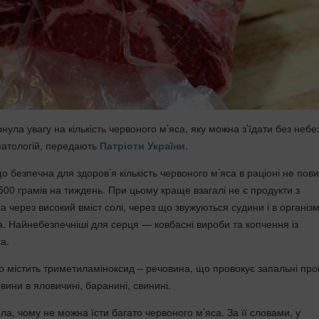
рнула увагу на кількість червоного м’яса, яку можна з’їдати без небе
патологій, передають
Патріоти України
.
о безпечна для здоров’я кількість червоного м’яса в раціоні не пов
00 грамів на тиждень. При цьому краще взагалі не є продукти з
 через високий вміст солі, через що звужуються судини і в організм
а. Найнебезпечніші для серця — ковбасні вироби та копчення із
а.
о містить триметиламіноксид – речовина, що провокує запальні про
вини в яловичині, баранині, свинині.
а, чому не можна їсти багато червоного м’яса. За її словами, у