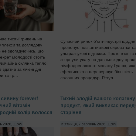
чає тисячі гривень на
Сучасний ринок б'юті-індустрії щодня
омплекси та доглядову
пропонує нові антивікові сироватки та
ь не здогадуючись, що
ультразвукові підтяжки. Проте вчені з
екрет молодості стоїть
звернули увагу на давньосхідну практ
Звичайна склянка теплої
лімфодренажного масажу Гуаша, яка
здатна за лічені дні
ефективністю перевершує більшість
и та тр...
салонних процедур. Регул...
сивину forever!
Тихий злодій вашого колагену 
чний вітамін
продукт, який викликає перед
родній колір волосся
старіння
ь 2026, 11:45
п’ятниця, 7 серпень 2026, 11:09