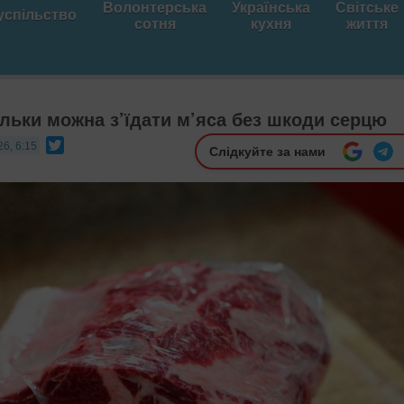
Волонтерська
Українська
Світське
успільство
сотня
кухня
життя
ільки можна з’їдати м’яса без шкоди серцю
Twitter
26, 6:15
Слідкуйте за нами