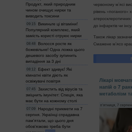
Продукт, який природним
червоному м’ясі вис
чином очищує нирки та
рівень «поганого» х
виводить токсини
атеросклеротичних 
Викиньте ці вітаміни!
09:15
до інфарктів чи інсу
Популярний комплекс, який
замість користі отруює нирки
Також лікар зазнач
Волосся росте як
Смажене м’ясо кращ
08:48
божевільне! Одна ложка цього
дешевого засобу зупинить
випадіння за 3 дні
Ефект здивує! Які
08:12
кімнатні квіти діють як
Лікарі мовчат
освіжувачі повітря
напій о 7 ран
Захистить від вірусів та
07:45
метаболізм т
зміцнить імунітет: Спеція, яка
має бути на кожному столі
п’ятниця, 7 серпен
Народні прикмети на 7
07:09
серпня. Українці спрадавна
пам'ятали, що цього дня
обов'язково треба бути
щедрими