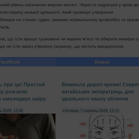
окий рівень насичених жирних кислот. Через їх надлишок у крові зр
олестерину низької щільності, який провокує утворення
бляшок на стінках судин, заважає нормальному кровообігу та призв
льтів.
ила, що їсти краще тушковане чи варене м’ясо та обирати нежирні с
е не їсти через утворену скоринку, що містить канцерогени.
FaceBook
Disqus
ь про це! Простий
Викиньте дорогі креми! Секре
ку розганяє
китайських імператриць для
а омолоджує шкіру
ідеального овалу обличчя
ь 2026, 12:45
п’ятниця, 7 серпень 2026, 12:15