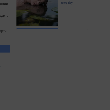
every day
остає
одить
орти.
т