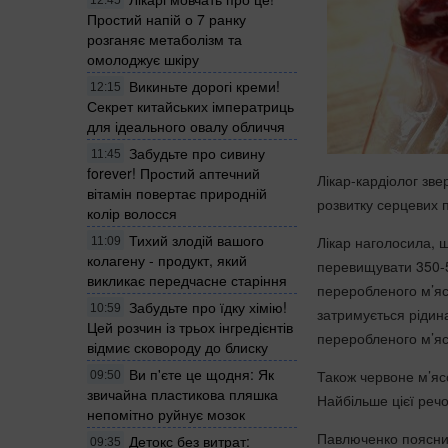
Простий напій о 7 ранку
розганяє метаболізм та
омолоджує шкіру
Викиньте дорогі креми!
12:15
Секрет китайських імператриць
для ідеального овалу обличчя
Забудьте про сивину
11:45
forever! Простий аптечний
Лікар-кардіолог зве
вітамін повертає природній
розвитку серцевих 
колір волосся
Тихий злодій вашого
Лікар наголосила, щ
11:09
колагену - продукт, який
перевищувати 350-5
викликає передчасне старіння
переробленого м’яса
Забудьте про їдку хімію!
10:59
затримується рідин
Цей розчин із трьох інгредієнтів
переробленого м’яс
відмиє сковороду до блиску
Ви п'єте це щодня: Як
Також червоне м’яс
09:50
звичайна пластикова пляшка
Найбільше цієї речо
непомітно руйнує мозок
Павлюченко пояснил
Детокс без витрат:
09:35