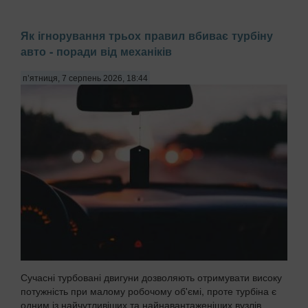
Як ігнорування трьох правил вбиває турбіну
авто - поради від механіків
п’ятниця, 7 серпень 2026, 18:44
Сучасні турбовані двигуни дозволяють отримувати високу
потужність при малому робочому об'ємі, проте турбіна є
одним із найчутливіших та найнавантаженіших вузлів