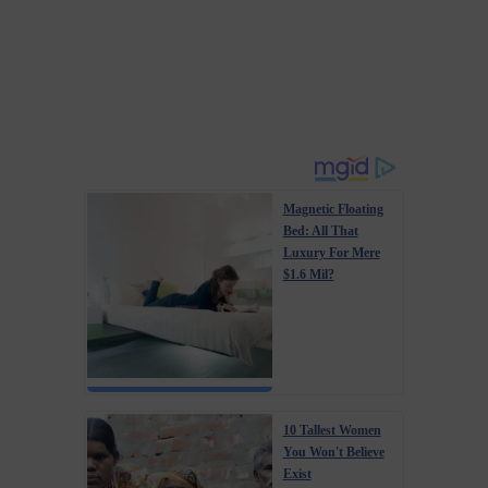
Magnetic Floating
Bed: All That
Luxury For Mere
$1.6 Mil?
10 Tallest Women
You Won't Believe
Exist