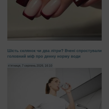
Багато жінок скаржаться на постійне розшарування нігтів,
Шість склянок чи два літри? Вчені спростували
звинувачуючи в цьому брак вітамінів або погану якість
головний міф про денну норму води
гель-лаку. Проте причиною часто є побутова хімія,
передають Патріоти України. Миття посуду чи прибирання
з використанням агресивних мийних за...
п’ятниця, 7 серпень 2026, 16:10