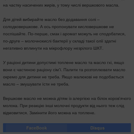
на частку насичених жирів, у тому числі вершкового масла.
Для дітей вибирайте масло без додавання солі –
солодковершкове. А ось пропонувати кисловершкове не
поспішайте. По-перше, смак і аромат можуть не сподобатися,
по-друге – молочнокислі бактерії у складі такої олії здатні
негативно вплинути на мікрофлору незрілого ШКТ.
У раціоні дитини допустимі топлене масло та масло гхі, якщо
вони є частиною раціону сім'ї. Палити та розтоплювати масло
окремо для дитини не треба. Якщо малюкові не подобається
масло – змушувати їсти не треба.
Вершкове масло не можна дітям із алергією на білок коров'ячого
молока. При реакцію інші молочні продукти від нього теж слід
відмовитися. Замінити його можна на топлене.
FaceBook
Disqus