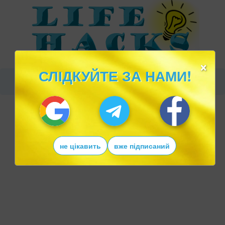
×
СЛІДКУЙТЕ ЗА НАМИ!
не цікавить
вже підписаний