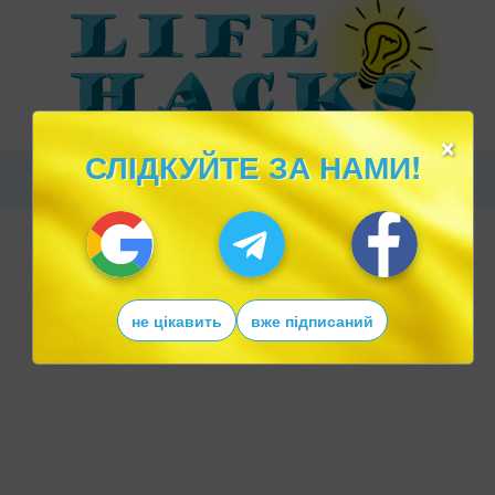
×
СЛІДКУЙТЕ ЗА НАМИ!
не цікавить
вже підписаний