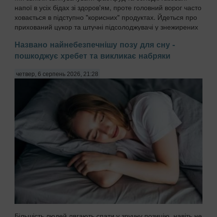
напої в усіх бідах зі здоров'ям, проте головний ворог часто
ховається в підступно "корисних" продуктах. Йдеться про
прихований цукор та штучні підсолоджувачі у знежирених
йогуртах, соусах і готових сн...
Названо найнебезпечнішу позу для сну -
пошкоджує хребет та викликає набряки
четвер, 6 серпень 2026, 21:28
Більшість людей лягають спати у зручну позицію, навіть не