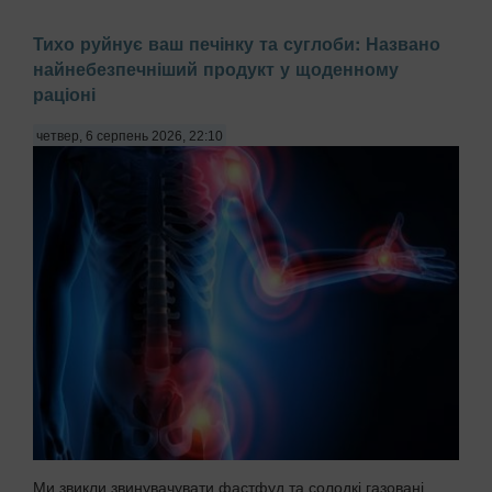
Тихо руйнує ваш печінку та суглоби: Названо
найнебезпечніший продукт у щоденному
раціоні
четвер, 6 серпень 2026, 22:10
Ми звикли звинувачувати фастфуд та солодкі газовані