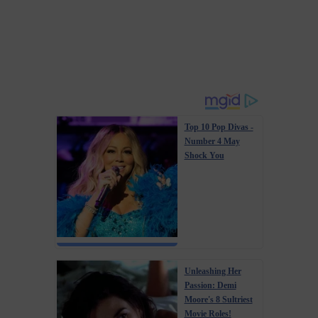
Top 10 Pop Divas -
Number 4 May
Shock You
Unleashing Her
Passion: Demi
Moore's 8 Sultriest
Movie Roles!