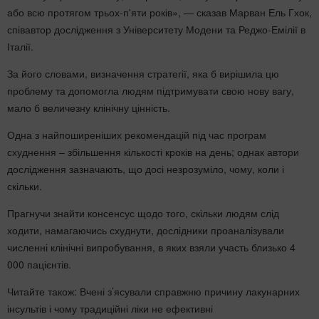
або всю протягом трьох-п'яти років», — сказав Марван Ель Гхок,
співавтор дослідження з Університету Модени та Реджо-Емілії в
Італії.
За його словами, визначення стратегії, яка б вирішила цю
проблему та допомогла людям підтримувати свою нову вагу,
мало б величезну клінічну цінність.
Одна з найпоширеніших рекомендацій під час програм
схуднення – збільшення кількості кроків на день; однак автори
дослідження зазначають, що досі незрозуміло, чому, коли і
скільки.
Прагнучи знайти консенсус щодо того, скільки людям слід
ходити, намагаючись схуднути, дослідники проаналізували
численні клінічні випробування, в яких взяли участь близько 4
000 пацієнтів.
Читайте також: Вчені з’ясували справжню причину лакунарних
інсультів і чому традиційні ліки не ефективні