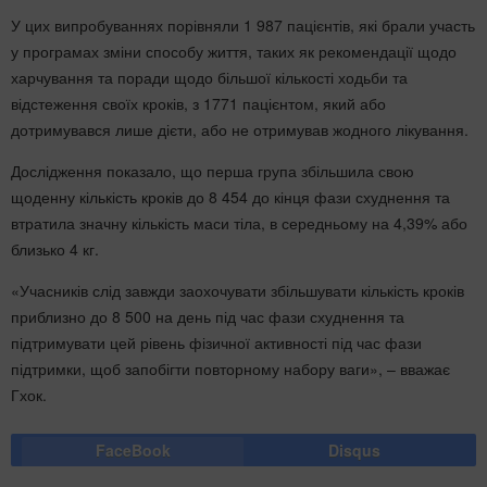
У цих випробуваннях порівняли 1 987 пацієнтів, які брали участь
у програмах зміни способу життя, таких як рекомендації щодо
харчування та поради щодо більшої кількості ходьби та
відстеження своїх кроків, з 1771 пацієнтом, який або
дотримувався лише дієти, або не отримував жодного лікування.
Дослідження показало, що перша група збільшила свою
щоденну кількість кроків до 8 454 до кінця фази схуднення та
втратила значну кількість маси тіла, в середньому на 4,39% або
близько 4 кг.
«Учасників слід завжди заохочувати збільшувати кількість кроків
приблизно до 8 500 на день під час фази схуднення та
підтримувати цей рівень фізичної активності під час фази
підтримки, щоб запобігти повторному набору ваги», – вважає
Гхок.
FaceBook
Disqus