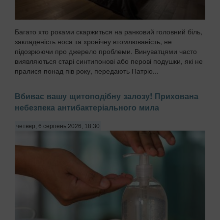
Багато хто роками скаржиться на ранковий головний біль,
закладеність носа та хронічну втомлюваність, не
підозрюючи про джерело проблеми. Винуватцями часто
виявляються старі синтипонові або перові подушки, які не
пралися понад пів року, передають Патріо...
Вбиває вашу щитоподібну залозу! Прихована
небезпека антибактеріального мила
четвер, 6 серпень 2026, 18:30