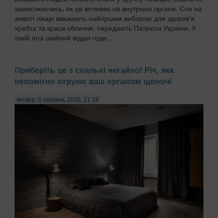
замислюючись, як це впливає на внутрішні органи. Сон на
животі лікарі вважають найгіршим вибором для здоров'я
хребта та краси обличчя, передають Патріоти України. У
такій позі шийний відділ годи...
Приберіть це з спальні негайно! Річ, яка
непомітно отруює ваш організм щоночі
четвер, 6 серпень 2026, 21:16