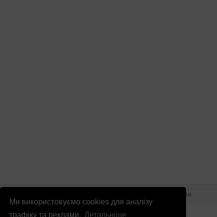
© Патріоти України 2026
Правова інформація
Реклама
Ми використовуємо cookies для аналізу
info
@
patrioty.org.ua
трафіку та реклами.
Детальніше