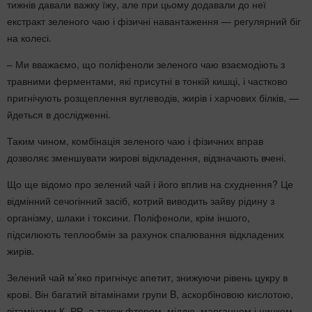
тижнів давали важку їжу, але при цьому додавали до неї
екстракт зеленого чаю і фізичні навантаження — регулярний біг
на колесі.
– Ми вважаємо, що поліфеноли зеленого чаю взаємодіють з
травними ферментами, які присутні в тонкій кишці, і частково
пригнічують розщеплення вуглеводів, жирів і харчових білків, —
йдеться в дослідженні.
Таким чином, комбінація зеленого чаю і фізичних вправ
дозволяє зменшувати жирові відкладення, відзначають вчені.
Що ще відомо про зелений чай і його вплив на схуднення? Це
відмінний сечогінний засіб, котрий виводить зайву рідину з
організму, шлаки і токсини. Поліфеноли, крім іншого,
підсилюють теплообмін за рахунок спалювання відкладених
жирів.
Зелений чай м’яко пригнічує апетит, знижуючи рівень цукру в
крові. Він багатий вітамінами групи B, аскорбіновою кислотою,
вітамінами К, РР, а також фтором, міддю, марганцем і цинком.