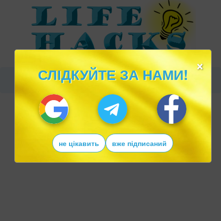
×
СЛІДКУЙТЕ ЗА НАМИ!
не цікавить
вже підписаний