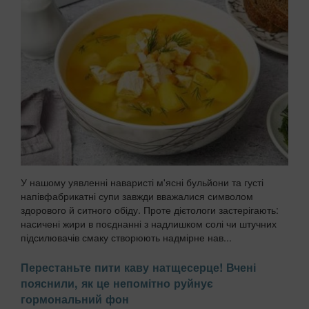
У нашому уявленні наваристі м'ясні бульйони та густі
напівфабрикатні супи завжди вважалися символом
здорового й ситного обіду. Проте дієтологи застерігають:
насичені жири в поєднанні з надлишком солі чи штучних
підсилювачів смаку створюють надмірне нав...
Перестаньте пити каву натщесерце! Вчені
пояснили, як це непомітно руйнує
гормональний фон