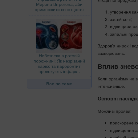
Лікарі попереджают
Мирона Вітрогона, аби
примножити своє щастя
утворення кам
застій сечі;
підвищене на
запальні проц
Здоров’я нирок і во
захворювань.
Небезпека в ротовій
порожнині: Як незрізаний
Вплив знево
карієс та пародонтит
провокують інфаркт.
Коли організму не 
Все по теме
інтенсивніше.
Основні наслід
Можливі прояви:
прискорене с
підвищення аб
слабкий крово