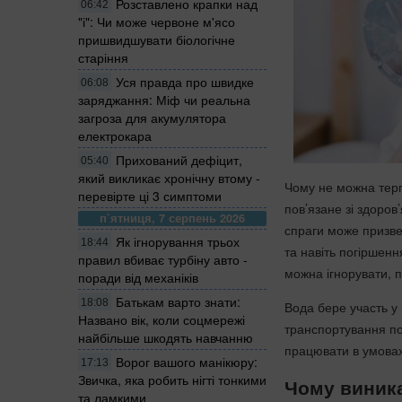
Розставлено крапки над
06:42
"і": Чи може червоне м'ясо
пришвидшувати біологічне
старіння
Уся правда про швидке
06:08
заряджання: Міф чи реальна
загроза для акумулятора
електрокара
Прихований дефіцит,
05:40
який викликає хронічну втому -
Чому не можна терп
перевірте ці 3 симптоми
пов’язане зі здоров
п’ятниця, 7 серпень 2026
спраги може призве
Як ігнорування трьох
18:44
та навіть погіршенн
правил вбиває турбіну авто -
можна ігнорувати,
поради від механіків
Батькам варто знати:
18:08
Вода бере участь у 
Названо вік, коли соцмережі
транспортування по
найбільше шкодять навчанню
працювати в умовах
Ворог вашого манікюру:
17:13
Звичка, яка робить нігті тонкими
Чому виника
та ламкими