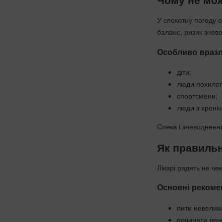
У спекотну погоду 
баланс, ризик знев
Особливо вразл
діти;
люди похилого
спортсмени;
люди з хроні
Спека і зневодненн
Як правильн
Лікарі радять не че
Основні рекоме
пити невелик
починати день