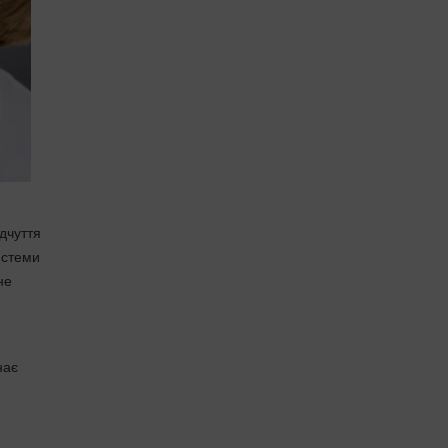
ідчуття
истеми
не
нає