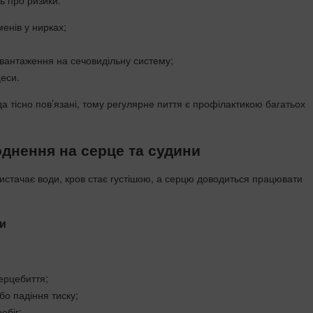
ь про ризики:
енів у нирках;
вантаження на сечовидільну систему;
еси.
да тісно пов’язані, тому регулярне пиття є профілактикою багатьох
днення на серце та судини
вистачає води, кров стає густішою, а серцю доводиться працювати
ки
ерцебиття;
о падіння тиску;
обіг;