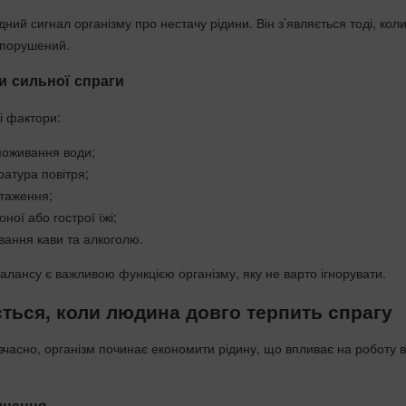
ий сигнал організму про нестачу рідини. Він з’являється тоді, кол
 порушений.
и сильної спраги
кі фактори:
поживання води;
атура повітря;
нтаження;
ної або гострої їжі;
вання кави та алкоголю.
алансу є важливою функцією організму, яку не варто ігнорувати.
ться, коли людина довго терпить спрагу
вчасно, організм починає економити рідину, що впливає на роботу в
днення