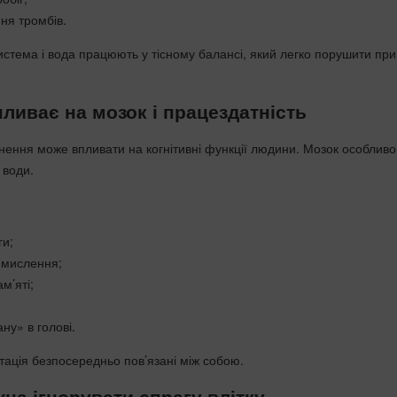
ня тромбів.
стема і вода працюють у тісному балансі, який легко порушити при
пливає на мозок і працездатність
днення може впливати на когнітивні функції людини. Мозок особливо
 води.
ги;
 мислення;
м’яті;
ану» в голові.
атація безпосередньо пов’язані між собою.
на ігнорувати спрагу влітку