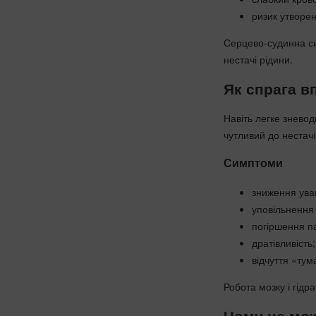
ризик утворен
Серцево-судинна си
нестачі рідини.
Як спрага в
Навіть легке знево
чутливий до нестачі
Симптоми
зниження ува
уповільнення
погіршення па
дратівливість;
відчуття «тум
Робота мозку і гідр
Чому не мож