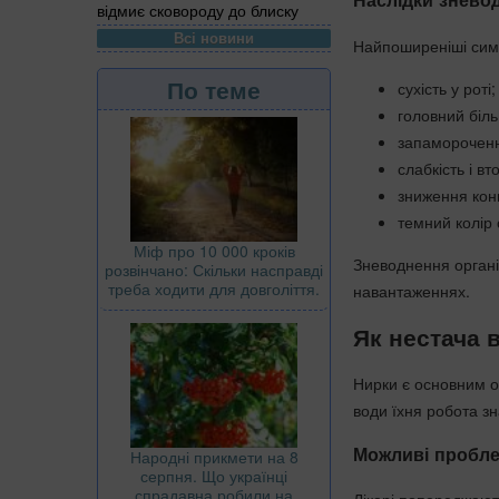
відмиє сковороду до блиску
Всі новини
Найпоширеніші сим
По теме
сухість у роті;
головний біль
запаморочен
слабкість і вт
зниження конц
темний колір 
Міф про 10 000 кроків
Зневоднення органі
розвінчано: Скільки насправді
треба ходити для довголіття.
навантаженнях.
Як нестача 
Нирки є основним ор
води їхня робота з
Можливі пробл
Народні прикмети на 8
серпня. Що українці
спрадавна робили на