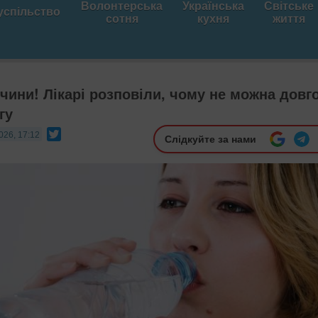
Волонтерська
Українська
Світське
успільство
сотня
кухня
життя
чини! Лікарі розповіли, чому не можна довг
гу
Twitter
026, 17:12
Слідкуйте за нами