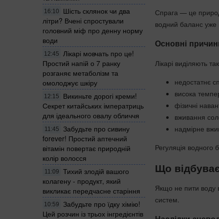
Шість склянок чи два
Спрага — це природн
16:10
літри? Вчені спростували
водний баланс уже
головний міф про денну норму
води
Основні причин
Лікарі мовчать про це!
12:45
Простий напій о 7 ранку
Лікарі виділяють та
розганяє метаболізм та
недостатнє с
омолоджує шкіру
висока темпер
Викиньте дорогі креми!
12:15
фізичні нава
Секрет китайських імператриць
для ідеального овалу обличчя
вживання соло
Забудьте про сивину
надмірне вжи
11:45
forever! Простий аптечний
Регуляція водного б
вітамін повертає природній
колір волосся
Що відбуває
Тихий злодій вашого
11:09
колагену - продукт, який
Якщо не пити воду 
викликає передчасне старіння
систем.
Забудьте про їдку хімію!
10:59
Цей розчин із трьох інгредієнтів
Наслідки знево