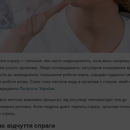
іти спрагу — питання, яке часто недооцінюють, хоча воно напряму
’ям усього організму. Лікарі попереджають: регулярне ігнорування в
сти до зневоднення, порушення роботи нирок, серцево-судинної с
я роботи мозку. Саме тому нестача води в організмі є станом, який 
 передають
Патріоти України
.
всіх життєво важливих процесах: від регуляції температури тіла до
живних речовин. Коли людина довго терпить спрагу, організм почи
 стресу.
є відчуття спраги