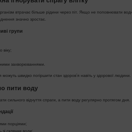
організм втрачає більше рідини через піт. Якщо не поповнювати вод
однення значно зростає.
иві групи
 віку;
чними захворюваннями.
я можуть швидко погіршити стан здоров’я навіть у здорової людини.
о пити воду
кати сильного відчуття спраги, а пити воду регулярно протягом дня.
ндації
ими порціями;
 зі склянки води;