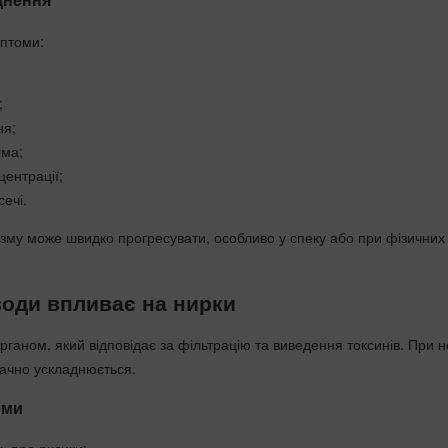
птоми:
;
ня;
ома;
ентрації;
сечі.
зму може швидко прогресувати, особливо у спеку або при фізичних
води впливає на нирки
ганом, який відповідає за фільтрацію та виведення токсинів. При н
начно ускладнюється.
еми