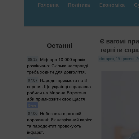
Головна
Політика
Економіка
С
Є вагомі при
Останні
терпіти спра
Міф про 10 000 кроків
вівторок, 19 травень 2
08:12
розвінчано: Скільки насправді
треба ходити для довголіття.
Народні прикмети на 8
07:07
серпня. Що українці спрадавна
робили на Мирона Вітрогона,
аби примножити своє щастя
Блог
Небезпека в ротовій
07:00
порожнині: Як незрізаний карієс
та пародонтит провокують
інфаркт.