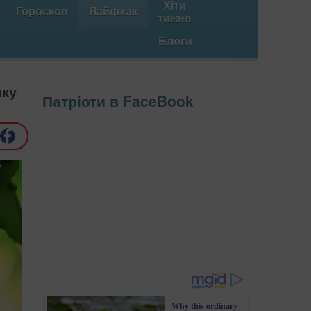
Хіти
Гороскоп
Лайфхак
тижня
Блоги
яку
Патріоти в FaceBook
Why this ordinary