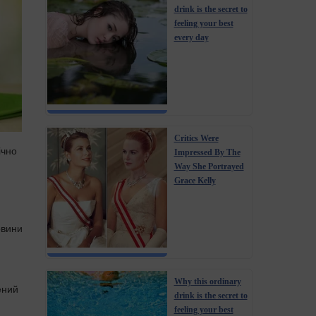
drink is the secret to
feeling your best
every day
Critics Were
ічно
Impressed By The
Way She Portrayed
Grace Kelly
овини
Why this ordinary
ений
drink is the secret to
feeling your best