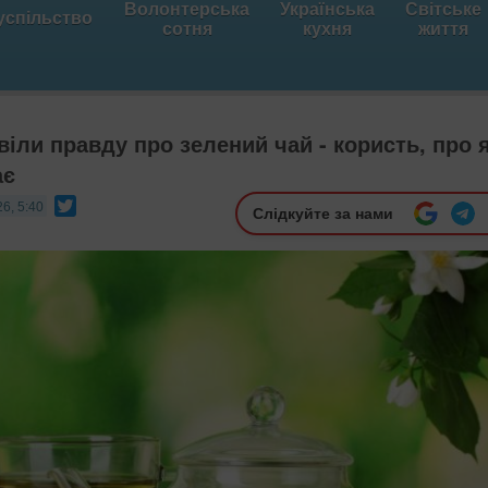
Волонтерська
Українська
Світське
успільство
сотня
кухня
життя
віли правду про зелений чай - користь, про 
ає
Twitter
6, 5:40
Слідкуйте за нами