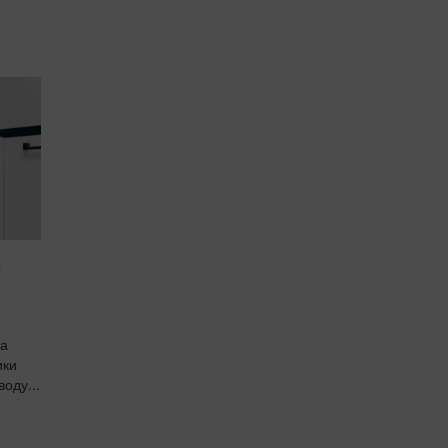
х
на
ики
оду...