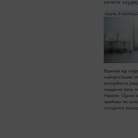
хочете схудн
неділя, 9 серпень 
Відмова від снід
найпростішим сп
калорійність рац
скидання ваги, 
України. Однак в
прийому їжі при
голодного періоду