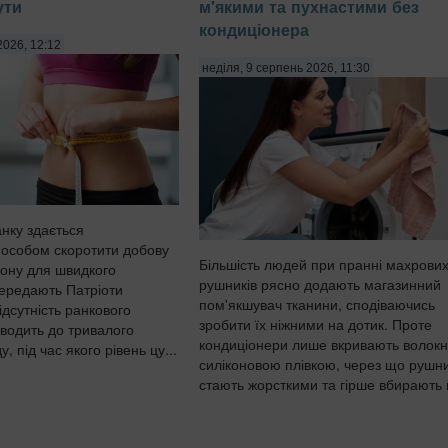
ути
м'якими та пухнастими без
кондиціонера
2026, 12:12
неділя, 9 серпень 2026, 11:30
анку здається
особом скоротити добову
Більшість людей при пранні махрови
іону для швидкого
рушників рясно додають магазинний
передають Патріоти
пом'якшувач тканини, сподіваючись
ідсутність ранкового
зробити їх ніжними на дотик. Проте
зводить до тривалого
кондиціонери лише вкривають волок
, під час якого рівень цу...
силіконовою плівкою, через що рушн
стають жорсткими та гірше вбирають в