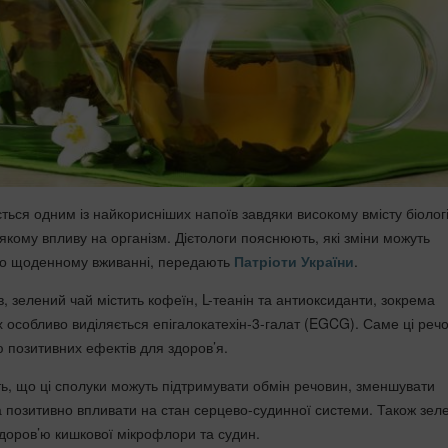
ться одним із найкорисніших напоїв завдяки високому вмісту біолог
’якому впливу на організм. Дієтологи пояснюють, які зміни можуть
ого щоденному вживанні, передають
Патріоти України
.
, зелений чай містить кофеїн, L-теанін та антиоксиданти, зокрема
х особливо виділяється епігалокатехін-3-галат (EGCG). Саме ці реч
ю позитивних ефектів для здоров’я.
ь, що ці сполуки можуть підтримувати обмін речовин, зменшувати
а позитивно впливати на стан серцево-судинної системи. Також зел
доров’ю кишкової мікрофлори та судин.