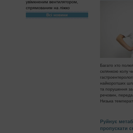
увімкненим вентилятором,
спрямованим на ліжко
Всі новини
Багато хто полю
склянкою колу ч
гастроентеролог
найкоротших шля
та порушення з
речовин, переда
Низька температу
Руйнує метаб
пропускати с