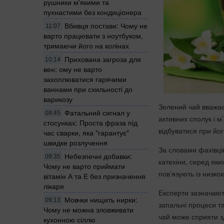
рушники м'якими та
пухнастими без кондиціонера
Вбивця постави: Чому не
11:07
варто працювати з ноутбуком,
тримаючи його на колінах
Прихована загроза для
10:14
вен: ому не варто
захоплюватися гарячими
ваннами при схильності до
варикозу
Зелений чай вважає
Фатальний сигнал у
09:45
активних сполук і м
стосунках: Проста фраза під
відбуватися при й
час сварки, яка "гарантує"
швидке розлучення
За словами фахівців
Небезпечні добавки:
09:35
катехіни, серед яки
Чому не варто приймати
пов’язують із низко
вітамін А та Е без призначення
лікаря
Експерти зазначают
Мовчки нищить нирки:
09:13
запальні процеси т
Чому не можна зловживати
чай може сприяти з
кухонною сіллю