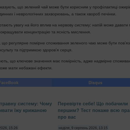
вказують, що зелений чай може бути корисним у профілактиці ожирі
динних і неврологічних захворювань, а також хвороб печінки.
ртають увагу на його вплив на нервову систему: напій може давати 
покращувати концентрацію та ясність мислення.
, що регулярне помірне споживання зеленого чаю може бути пов’яз
нсульту та підтримкою здоров’я серця.
юють, що ключове значення має помірність, адже надмірне спожива
оже мати небажані ефекти.
FaceBook
Disqus
травну систему: Чому
Перевірте себе! Що побачили
ивати їжу крижаною
першим? Тест покаже всю пр
про вас
2026, 15:26
неділя, 9 серпень 2026, 13:15