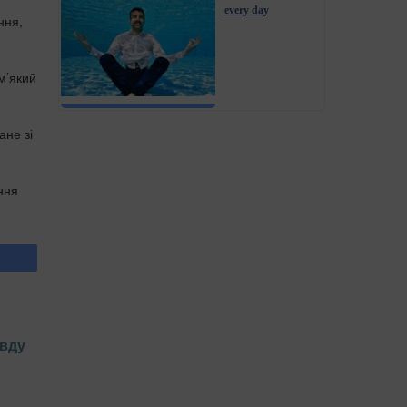
every day
ння,
м’який
ане зі
ння
авду