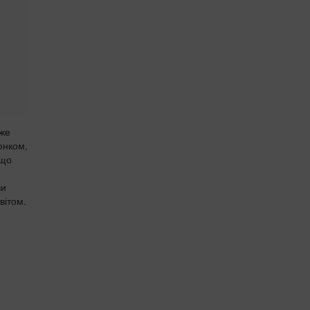
же
юнком,
ещо
ви
вітом.
и