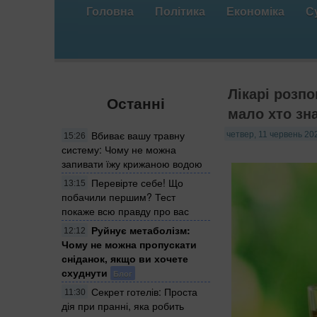
Головна
Політика
Економіка
С
Лікарі розпо
Останні
мало хто зн
Вбиває вашу травну
четвер, 11 червень 202
15:26
систему: Чому не можна
запивати їжу крижаною водою
Перевірте себе! Що
13:15
побачили першим? Тест
покаже всю правду про вас
Руйнує метаболізм:
12:12
Чому не можна пропускати
сніданок, якщо ви хочете
схуднути
Блог
Секрет готелів: Проста
11:30
дія при пранні, яка робить