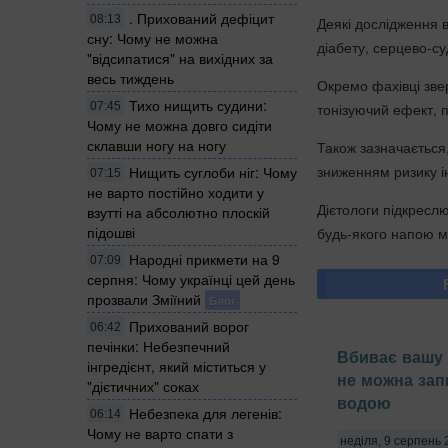
. Прихований дефіцит
08:13
Деякі дослідження 
сну: Чому не можна
діабету, серцево-су
"відсипатися" на вихідних за
весь тиждень
Окремо фахівці зве
Тихо нищить судини:
тонізуючий ефект, 
07:45
Чому не можна довго сидіти
склавши ногу на ногу
Також зазначається
зниженням ризику і
Нищить суглоби ніг: Чому
07:15
не варто постійно ходити у
Дієтологи підкресл
взутті на абсолютно плоскій
підошві
будь-якого напою м
Народні прикмети на 9
07:09
серпня: Чому українці цей день
прозвали Зміїний
Блог
Прихований ворог
06:42
печінки: Небезпечний
Вбиває вашу 
інгредієнт, який міститься у
не можна зап
"дієтичних" соках
водою
Небезпека для легенів:
06:14
Чому не варто спати з
неділя, 9 серпень 