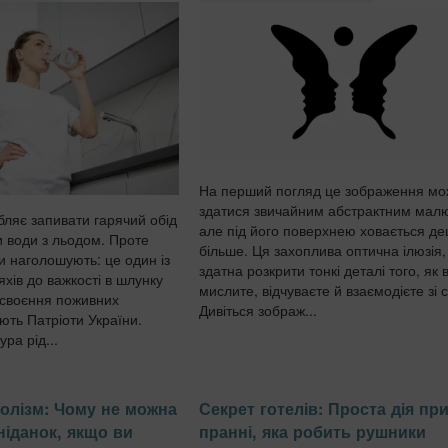
На перший погляд це зображення мо
здатися звичайним абстрактним мал
бляє запивати гарячий обід
але під його поверхнею ховається д
и води з льодом. Проте
більше. Ця захоплива оптична ілюзія,
и наголошують: це один із
здатна розкрити тонкі деталі того, як 
хів до важкості в шлунку
мислите, відчуваєте й взаємодієте зі с
асвоєння поживних
Дивіться зображ...
ють Патріоти України.
ра рід...
олізм: Чому не можна
Секрет готелів: Проста дія пр
ніданок, якщо ви
пранні, яка робить рушники