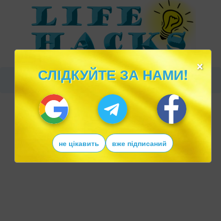
×
СЛІДКУЙТЕ ЗА НАМИ!
не цікавить
вже підписаний