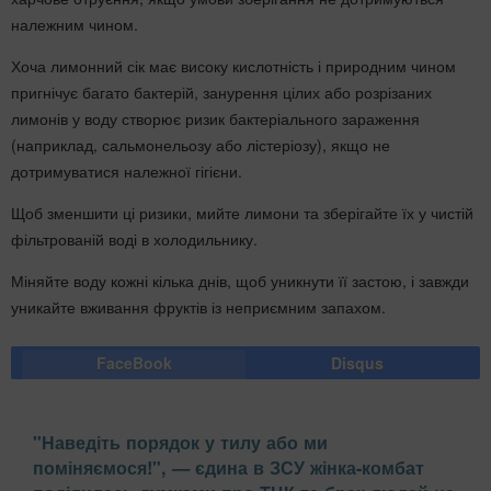
належним чином.
Хоча лимонний сік має високу кислотність і природним чином
пригнічує багато бактерій, занурення цілих або розрізаних
лимонів у воду створює ризик бактеріального зараження
(наприклад, сальмонельозу або лістеріозу), якщо не
дотримуватися належної гігієни.
Щоб зменшити ці ризики, мийте лимони та зберігайте їх у чистій
фільтрованій воді в холодильнику.
Міняйте воду кожні кілька днів, щоб уникнути її застою, і завжди
уникайте вживання фруктів із неприємним запахом.
FaceBook
Disqus
"Наведіть порядок у тилу або ми
поміняємося!", — єдина в ЗСУ жінка-комбат