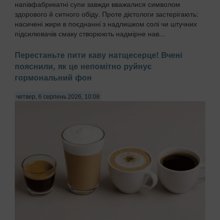
напівфабрикатні супи завжди вважалися символом
здорового й ситного обіду. Проте дієтологи застерігають:
насичені жири в поєднанні з надлишком солі чи штучних
підсилювачів смаку створюють надмірне нав...
Перестаньте пити каву натщесерце! Вчені
пояснили, як це непомітно руйнує
гормональний фон
четвер, 6 серпень 2026, 10:08