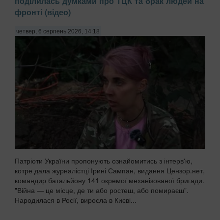
поділилась думками про ТЦК та брак людей на
фронті (відео)
четвер, 6 серпень 2026, 14:18
Патріоти України пропонують ознайомитись з інтерв'ю,
котре дала журналістці Ірині Сампан, видання Цензор.нет,
командир батальйону 141 окремої механізованої бригади.
"Війна — це місце, де ти або ростеш, або помираєш".
Народилася в Росії, виросла в Києві...