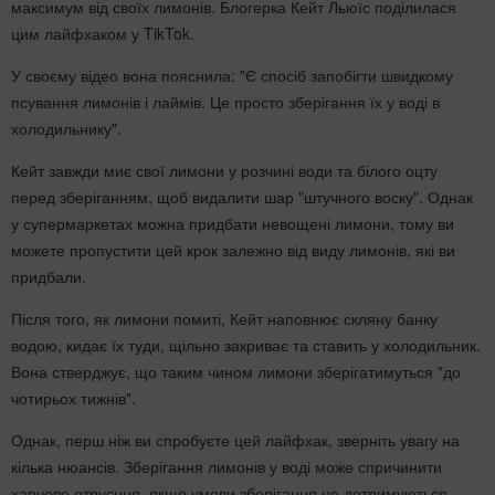
максимум від своїх лимонів. Блогерка Кейт Льюїс поділилася
цим лайфхаком у TikTok.
У своєму відео вона пояснила: "Є спосіб запобігти швидкому
псування лимонів і лаймів. Це просто зберігання їх у воді в
холодильнику".
Кейт завжди миє свої лимони у розчині води та білого оцту
перед зберіганням, щоб видалити шар "штучного воску". Однак
у супермаркетах можна придбати невощені лимони, тому ви
можете пропустити цей крок залежно від виду лимонів, які ви
придбали.
Після того, як лимони помиті, Кейт наповнює скляну банку
водою, кидає їх туди, щільно закриває та ставить у холодильник.
Вона стверджує, що таким чином лимони зберігатимуться "до
чотирьох тижнів".
Однак, перш ніж ви спробуєте цей лайфхак, зверніть увагу на
кілька нюансів. Зберігання лимонів у воді може спричинити
харчове отруєння, якщо умови зберігання не дотримуються