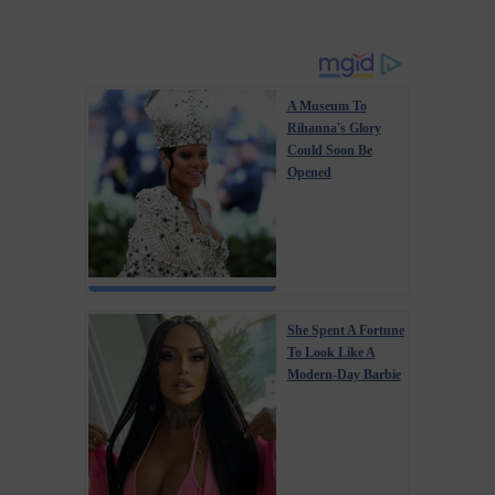
A Museum To
Rihanna's Glory
Could Soon Be
Opened
She Spent A Fortune
To Look Like A
Modern-Day Barbie