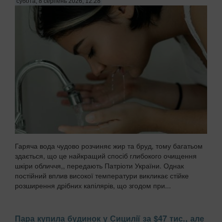
субота, 8 серпень 2026, 12:28
Гаряча вода чудово розчиняє жир та бруд, тому багатьом
здається, що це найкращий спосіб глибокого очищення
шкіри обличчя,, передають Патріоти України. Однак
постійний вплив високої температури викликає стійке
розширення дрібних капілярів, що згодом при...
Пара купила будинок у Сицилії за $47 тис., але