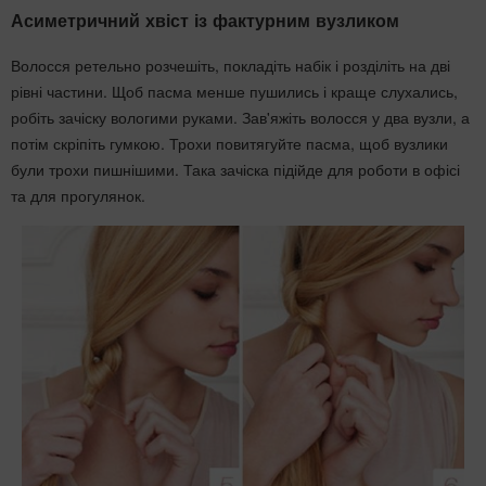
Асиметричний хвіст із фактурним вузликом
Волосся ретельно розчешіть, покладіть набік і розділіть на дві
рівні частини. Щоб пасма менше пушились і краще слухались,
робіть зачіску вологими руками. Зав'яжіть волосся у два вузли, а
потім скріпіть гумкою. Трохи повитягуйте пасма, щоб вузлики
були трохи пишнішими. Така зачіска підійде для роботи в офісі
та для прогулянок.