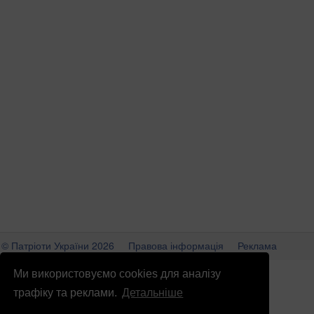
© Патріоти України 2026
Правова інформація
Реклама
info
@
patrioty.org.ua
Ми використовуємо cookies для аналізу
трафіку та реклами.
Детальніше