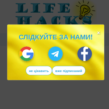
×
СЛІДКУЙТЕ ЗА НАМИ!
не цікавить
вже підписаний