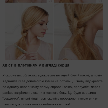
Хвіст із плетінням у вигляді серця
У скроневих областях відокремте по одній бічній пасмі, а потім
з'єднайте їх за допомогою гумки на потилиці. Знову відокремте
по одному невеликому пасму справа і зліва, пропустіть через
раніше закріплені локони з кожного боку. Це буде вершина
"сердечка", вільні кінці пасм скріпіть прозорою гумкою внизу.
Зачіска для романтичних побачень готова!