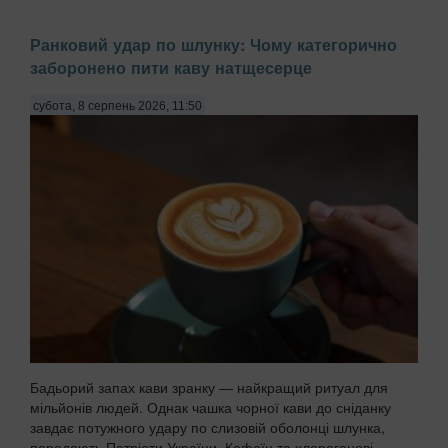
Ранковий удар по шлунку: Чому категорично
заборонено пити каву натщесерце
субота, 8 серпень 2026, 11:50
Бадьорий запах кави зранку — найкращий ритуал для
мільйонів людей. Однак чашка чорної кави до сніданку
завдає потужного удару по слизовій оболонці шлунка,
передають Патріоти України. Кофеїн та хлорогенові