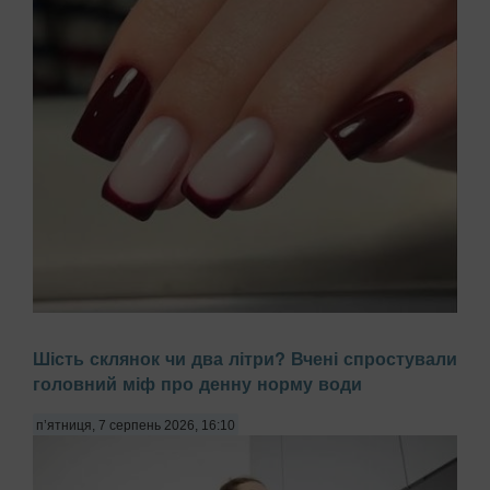
Багато жінок скаржаться на постійне розшарування нігтів,
Шість склянок чи два літри? Вчені спростували
звинувачуючи в цьому брак вітамінів або погану якість
головний міф про денну норму води
гель-лаку. Проте причиною часто є побутова хімія,
передають Патріоти України. Миття посуду чи прибирання
з використанням агресивних мийних за...
п’ятниця, 7 серпень 2026, 16:10