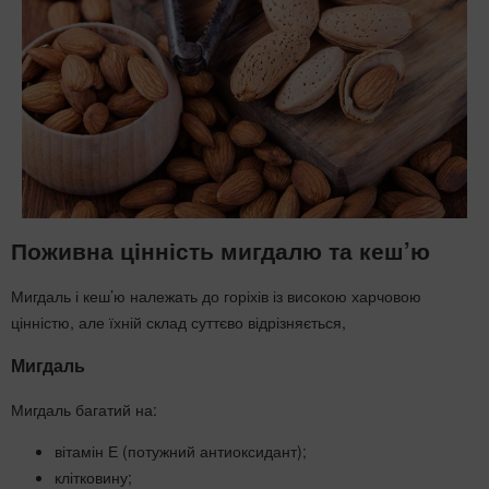
Поживна цінність мигдалю та кеш’ю
Мигдаль і кеш’ю належать до горіхів із високою харчовою
цінністю, але їхній склад суттєво відрізняється,
Мигдаль
Мигдаль багатий на:
вітамін Е (потужний антиоксидант);
клітковину;