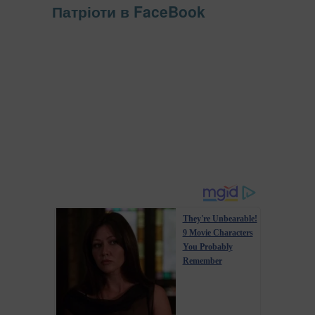
Патріоти в FaceBook
They're Unbearable!
9 Movie Characters
You Probably
Remember