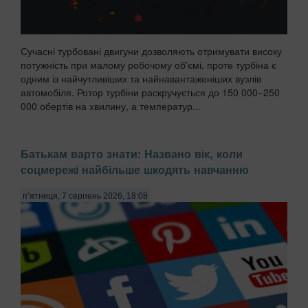
Сучасні турбовані двигуни дозволяють отримувати високу
потужність при малому робочому об'ємі, проте турбіна є
одним із найчутливіших та найнавантаженіших вузлів
автомобіля. Ротор турбіни раскручується до 150 000–250
000 обертів на хвилину, а температур...
Батькам варто знати: Названо вік, коли
соцмережі найбільше шкодять навчанню
п’ятниця, 7 серпень 2026, 18:08