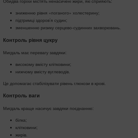
Обидва горіхи містять ненасичені жири, які сприяють:
зниженню рівня «поганого» холестерину;
підтримці здоров’я судин;
зменшенню ризику серцево-судинних захворювань.
Контроль рівня цукру
Мигдаль має перевагу завдяки:
високому вмісту клітковини;
нижчому вмісту вуглеводів.
Це допомагає стабілізувати рівень глюкози в крові.
Контроль ваги
Мигдаль краще насичує завдяки поєднанню:
білка;
клітковини;
жирів.