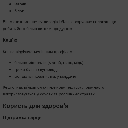
магній;
білок.
Він містить менше вуглеводів і більше харчових волокон, що
робить його більш ситним продуктом.
Кеш’ю
Кеш’ю відрізняється іншим профілем:
більше мінералів (магній, цинк, мідь);
трохи більше вуглеводів;
менше клітковини, ніж у мигдалю.
Кеш’ю має м’який смак і кремову текстуру, тому часто
використовується у соусах та рослинних стравах.
Користь для здоров’я
Підтримка серця