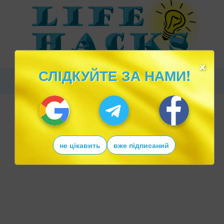
×
СЛІДКУЙТЕ ЗА НАМИ!
не цікавить
вже підписаний