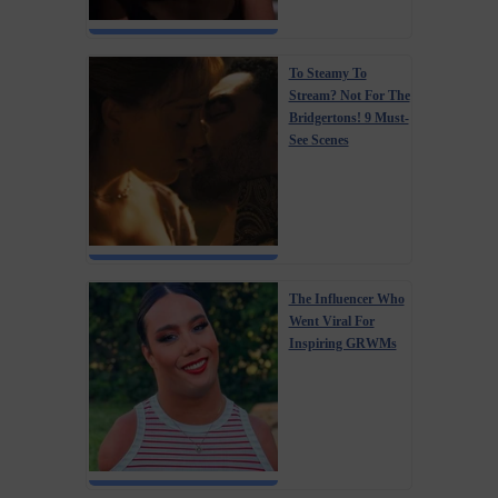
To Steamy To
Stream? Not For The
Bridgertons! 9 Must-
See Scenes
The Influencer Who
Went Viral For
Inspiring GRWMs