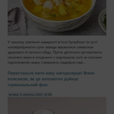
У нашому уявленні наваристі м'ясні бульйони та густі
напівфабрикатні супи завжди вважалися символом
здорового й ситного обіду. Проте дієтологи застерігають:
насичені жири в поєднанні з надлишком солі чи штучних
підсилювачів смаку створюють надмірне нав...
Перестаньте пити каву натщесерце! Вчені
пояснили, як це непомітно руйнує
гормональний фон
четвер, 6 серпень 2026, 10:08