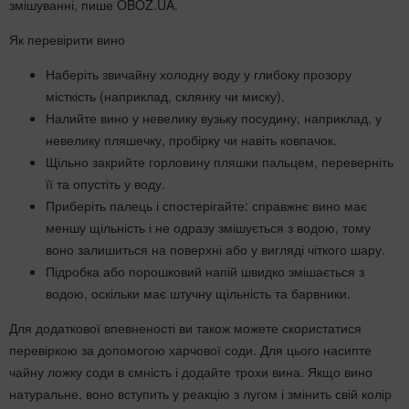
змішуванні, пише OBOZ.UA.
Як перевірити вино
Наберіть звичайну холодну воду у глибоку прозору
місткість (наприклад, склянку чи миску).
Налийте вино у невелику вузьку посудину, наприклад, у
невелику пляшечку, пробірку чи навіть ковпачок.
Щільно закрийте горловину пляшки пальцем, переверніть
її та опустіть у воду.
Приберіть палець і спостерігайте: справжнє вино має
меншу щільність і не одразу змішується з водою, тому
воно залишиться на поверхні або у вигляді чіткого шару.
Підробка або порошковий напій швидко змішається з
водою, оскільки має штучну щільність та барвники.
Для додаткової впевненості ви також можете скористатися
перевіркою за допомогою харчової соди. Для цього насипте
чайну ложку соди в ємність і додайте трохи вина. Якщо вино
натуральне, воно вступить у реакцію з лугом і змінить свій колір