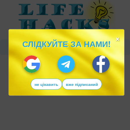
×
СЛІДКУЙТЕ ЗА НАМИ!
не цікавить
вже підписаний