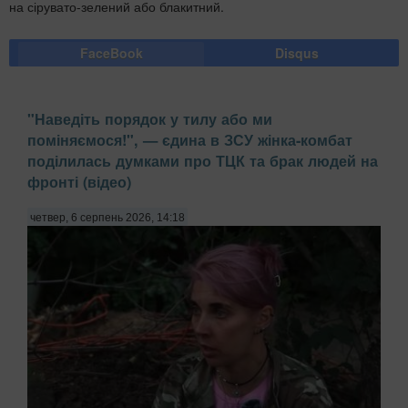
на сірувато-зелений або блакитний.
FaceBook
Disqus
"Наведіть порядок у тилу або ми
поміняємося!", — єдина в ЗСУ жінка-комбат
поділилась думками про ТЦК та брак людей на
фронті (відео)
четвер, 6 серпень 2026, 14:18