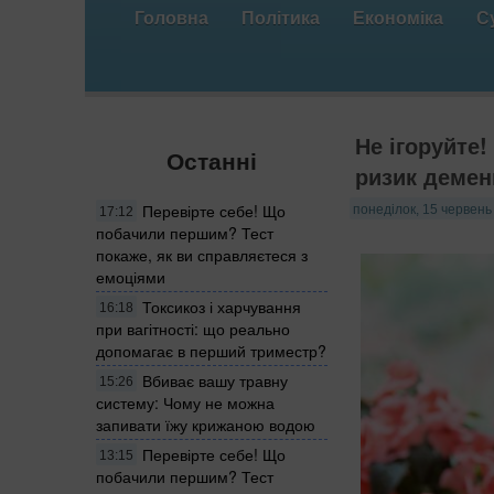
Головна
Політика
Економіка
С
Не ігоруйте
Останні
ризик демен
Перевірте себе! Що
понеділок, 15 червень
17:12
побачили першим? Тест
покаже, як ви справляєтеся з
емоціями
Токсикоз і харчування
16:18
при вагітності: що реально
допомагає в перший триместр?
Вбиває вашу травну
15:26
систему: Чому не можна
запивати їжу крижаною водою
Перевірте себе! Що
13:15
побачили першим? Тест