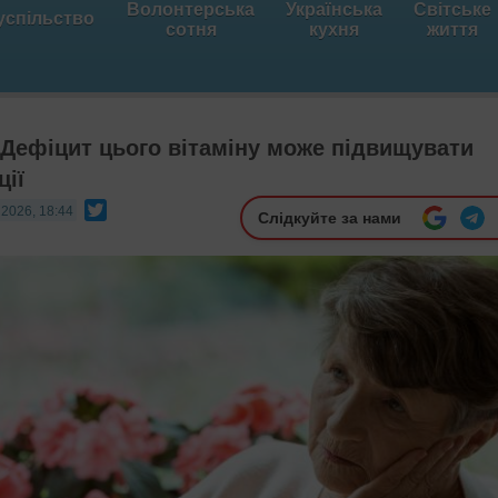
Волонтерська
Українська
Світське
успільство
сотня
кухня
життя
! Дефіцит цього вітаміну може підвищувати
ції
Twitter
 2026, 18:44
Слідкуйте за нами