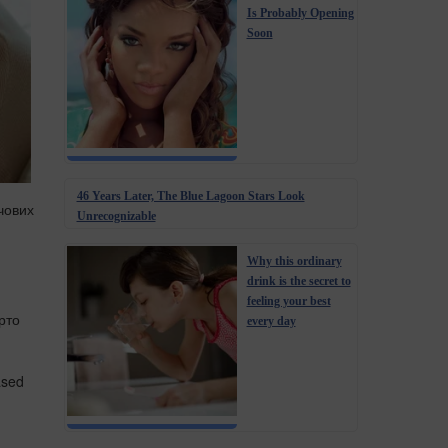
Is Probably Opening
Soon
46 Years Later, The Blue Lagoon Stars Look
чових
Unrecognizable
Why this ordinary
drink is the secret to
feeling your best
рто
every day
ased
м