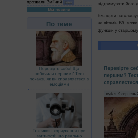
прозвали Зміїний
Блог
підтримувати його д
Всі новини
Експерти наголошую
По теме
на вітамін B9, може
функцій у старшому 
Перевірте се
Перевірте себе! Що
побачили першим? Тест
першим? Тест
покаже, як ви справляєтеся з
справляєтеся
емоціями
неділя, 9 серпень 
Токсикоз і харчування при
вагітності: що реально