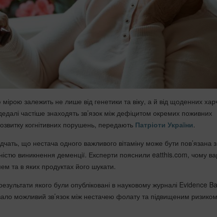
мірою залежить не лише від генетики та віку, а й від щоденних хар
 дедалі частіше знаходять зв’язок між дефіцитом окремих поживних
розвитку когнітивних порушень, передають
Патріоти України
.
відчать, що нестача одного важливого вітаміну може бути пов’язана з
істю виникнення деменції. Експерти пояснили eatthis.com, чому ва
нем та в яких продуктах його шукати.
результати якого були опубліковані в науковому журналі Evidence B
азало можливий зв’язок між нестачею фолату та підвищеним ризико