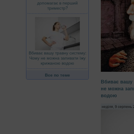
допомагає в перший
триместр?
Вбиває вашу травну систему:
Чому не можна запивати їжу
крижаною водою
Все по теме
Здатність нашог
Вбиває вашу 
певних деталях
не можна зап
розповісти про п
водою
особливості мисл
тести виступають
неділя, 9 серпень 
дзеркала, яке ві
установки та підс