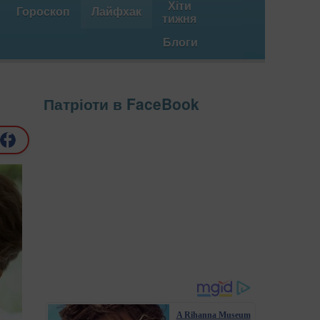
Хіти
Гороскоп
Лайфхак
тижня
Блоги
Патріоти в FaceBook
A Rihanna Museum