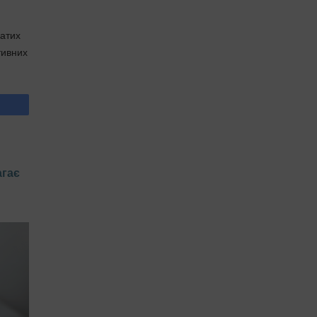
гатих
тивних
агає