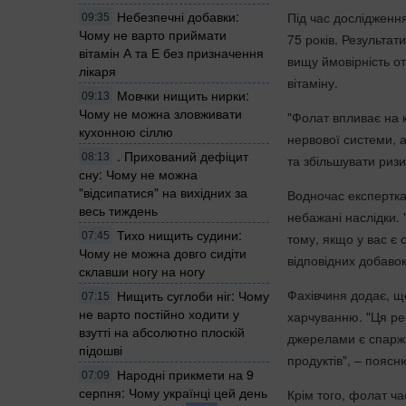
Небезпечні добавки:
Під час дослідження
09:35
Чому не варто приймати
75 років. Результа
вітамін А та Е без призначення
вищу ймовірність от
лікаря
вітаміну.
Мовчки нищить нирки:
09:13
Чому не можна зловживати
"Фолат впливає на к
кухонною сіллю
нервової системи, 
. Прихований дефіцит
08:13
та збільшувати ризи
сну: Чому не можна
"відсипатися" на вихідних за
Водночас експертка
весь тиждень
небажані наслідки. 
Тихо нищить судини:
тому, якщо у вас є 
07:45
Чому не можна довго сидіти
відповідних добавок
склавши ногу на ногу
Фахівчиня додає, щ
Нищить суглоби ніг: Чому
07:15
не варто постійно ходити у
харчуванню. "Ця реч
взутті на абсолютно плоскій
джерелами є спаржа
підошві
продуктів", – поясн
Народні прикмети на 9
07:09
серпня: Чому українці цей день
Крім того, фолат ч