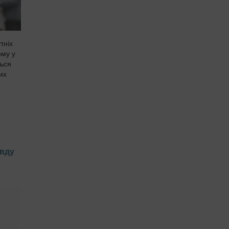
тніх
ому у
ться
их
авду