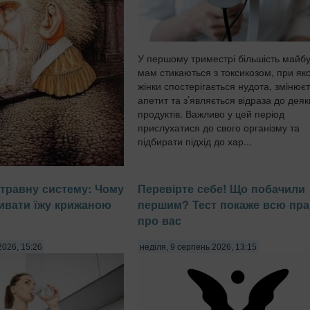
У першому триместрі більшість майбу
мам стикаються з токсикозом, при як
жінки спостерігається нудота, змінює
апетит та з’являється відраза до деяк
продуктів. Важливо у цей період
прислухатися до свого організму та
підбирати підхід до хар...
о мозку фокусуватися на
травну систему: Чому
Перевірте себе! Що побачили
 зображення може чимало
ивати їжу крижаною
першим? Тест покаже всю пр
ріоритети, характер та
про вас
ення. Подібні оптичні
 у ролі своєрідного
2026, 15:26
неділя, 9 серпень 2026, 13:15
дображає наші внутрішні
відом...