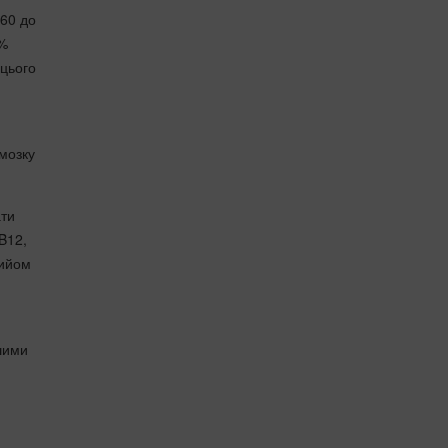
 60 до
8%
 цього
 мозку
ати
B12,
рийом
ошими