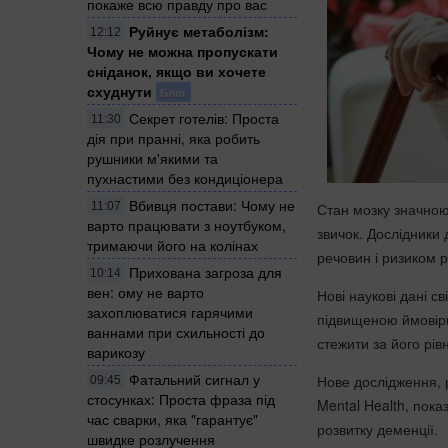
покаже всю правду про вас
Руйнує метаболізм:
12:12
Чому не можна пропускати
сніданок, якщо ви хочете
схуднути
Блог
Секрет готелів: Проста
11:30
дія при пранні, яка робить
рушники м'якими та
пухнастими без кондиціонера
Вбивця постави: Чому не
Стан мозку значною 
11:07
варто працювати з ноутбуком,
звичок. Дослідники
тримаючи його на колінах
речовин і ризиком 
Прихована загроза для
10:14
вен: ому не варто
Нові наукові дані с
захоплюватися гарячими
підвищеною ймовірн
ваннами при схильності до
стежити за його рів
варикозу
Фатальний сигнал у
Нове дослідження, 
09:45
стосунках: Проста фраза під
Mental Health, пок
час сварки, яка "гарантує"
розвитку деменції.
швидке розлучення