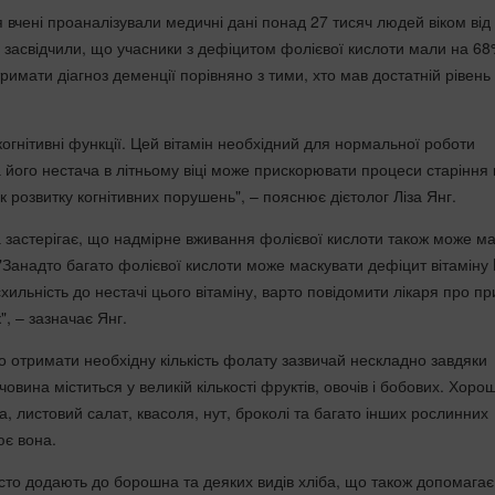
 вчені проаналізували медичні дані понад 27 тисяч людей віком від
ти засвідчили, що учасники з дефіцитом фолієвої кислоти мали на 6
римати діагноз деменції порівняно з тими, хто мав достатній рівень
огнітивні функції. Цей вітамін необхідний для нормальної роботи
а його нестача в літньому віці може прискорювати процеси старіння
к розвитку когнітивних порушень", – пояснює дієтолог Ліза Янг.
 застерігає, що надмірне вживання фолієвої кислоти також може м
"Занадто багато фолієвої кислоти може маскувати дефіцит вітаміну 
схильність до нестачі цього вітаміну, варто повідомити лікаря про п
", – зазначає Янг.
о отримати необхідну кількість фолату зазвичай нескладно завдяки
овина міститься у великій кількості фруктів, овочів і бобових. Хор
, листовий салат, квасоля, нут, броколі та багато інших рослинних
ює вона.
асто додають до борошна та деяких видів хліба, що також допомагає