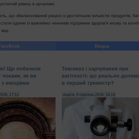
остатній рівень в організмі.
ть, що збалансований раціон із достатньою кількістю продуктів, ба
 стати одним із важливих чинників підтримки здоров’я мозку та когні
віці.
FaceBook
Disqus
бе! Що побачили
Токсикоз і харчування при
 покаже, як ви
вагітності: що реально допом
 з емоціями
в перший триместр?
2026, 17:12
неділя, 9 серпень 2026, 16:18