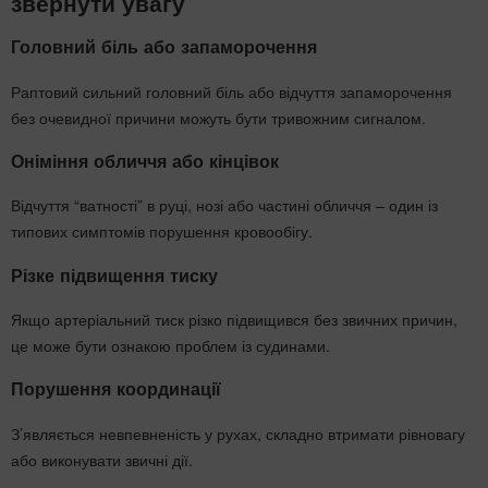
звернути увагу
Головний біль або запаморочення
Раптовий сильний головний біль або відчуття запаморочення
без очевидної причини можуть бути тривожним сигналом.
Оніміння обличчя або кінцівок
Відчуття “ватності” в руці, нозі або частині обличчя – один із
типових симптомів порушення кровообігу.
Різке підвищення тиску
Якщо артеріальний тиск різко підвищився без звичних причин,
це може бути ознакою проблем із судинами.
Порушення координації
З’являється невпевненість у рухах, складно втримати рівновагу
або виконувати звичні дії.