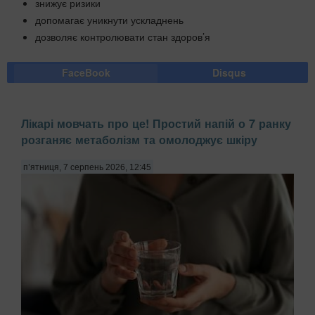
знижує ризики
допомагає уникнути ускладнень
дозволяє контролювати стан здоров’я
FaceBook
Disqus
Лікарі мовчать про це! Простий напій о 7 ранку
розганяє метаболізм та омолоджує шкіру
п’ятниця, 7 серпень 2026, 12:45