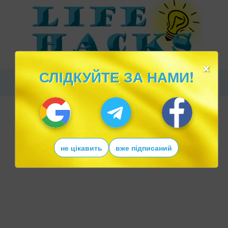
×
СЛІДКУЙТЕ ЗА НАМИ!
не цікавить
вже підписаний