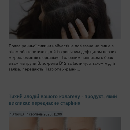
Поява ранньої сивини найчастіше пов'язана не лише з
віком або генетикою, а й із хронічним дефіцитом певних
мікроелементів в організмі. Головним чинником є брак
вітамінів групи B, зокрема B12 та біотину, а також міді й
заліза, передають Патріоти України...
Тихий злодій вашого колагену - продукт, який
викликає передчасне старіння
п’ятниця, 7 серпень 2026, 11:09