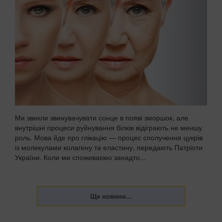
Ми звикли звинувачувати сонце в появі зморшок, але
внутрішні процеси руйнування білків відіграють не меншу
роль. Мова йде про глікацію — процес сполучення цукрів
із молекулами колагену та еластину, передають Патріоти
України. Коли ми споживаємо занадто...