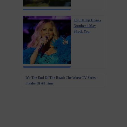
Top 10 Pop Divas -
Number 4 May
Shock You
It's The End Of The Road: The Worst TV Series
Finales Of All Time