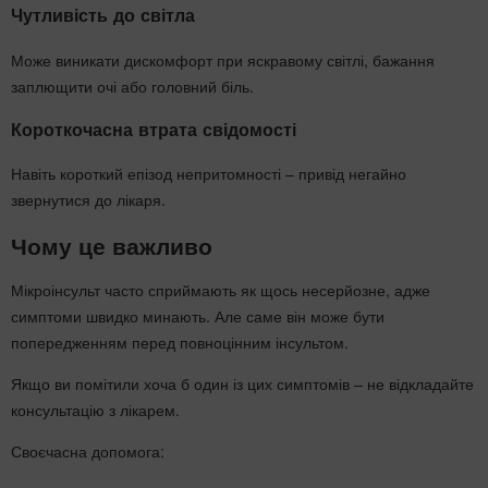
Чутливість до світла
Може виникати дискомфорт при яскравому світлі, бажання
заплющити очі або головний біль.
Короткочасна втрата свідомості
Навіть короткий епізод непритомності – привід негайно
звернутися до лікаря.
Чому це важливо
Мікроінсульт часто сприймають як щось несерйозне, адже
симптоми швидко минають. Але саме він може бути
попередженням перед повноцінним інсультом.
Якщо ви помітили хоча б один із цих симптомів – не відкладайте
консультацію з лікарем.
Своєчасна допомога: