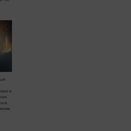
ься
зані в
 них
ься,
 може