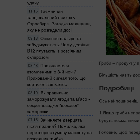
удачу
Таємничий
11:15
танцювальний психоз у
Страсбурзі: Загадка медицини,
яку не розгадали досі
Оніміння пальців та
09:13
забудькуватість: Чому дефіцит
B12 плутають із розсіяним
склерозом
Гриби – продукт у 
Прокидаєтеся
08:48
втомленими о 3-й ночі?
Більшість навіть до
Прихований сигнал того, що
кортизол зашкалює
Подробиці
Як правильно
08:10
заморожувати ягоди та м'ясо -
Ось найпоширеніші п
секрет швидкої "шокової"
заморозки
1.Якщо гриби непра
Зачиняєте дверцята
будуть несмачними,
07:15
після прання? Помилка, яка
Головне, щоб перед
перетворює гумову манжету на
розсадник грибка