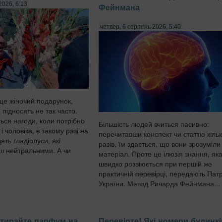
2026, 6:13
Фейнмана
четвер, 6 серпень 2026, 5:40
 це жіночий подарунок,
 підносять не так часто.
ься нагоди, коли потрібно
Більшість людей вчиться пасивно:
і чоловіка, в такому разі на
перечитавши конспект чи статтю кіль
ть гладіолуси, які
разів, їм здається, що вони зрозуміли
ш нейтральними. А чи
матеріал. Проте це ілюзія знання, як
швидко розвіюється при першій же
практичній перевірці, передають Патр
України. Метод Ричарда Фейнмана...
зтирайте парфум на
Перевірте! Які номери будинкі