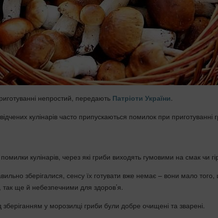
приготуванні непростий, передають
Патріоти України
.
свідчених кулінарів часто припускаються помилок при приготуванні г
омилки кулінарів, через які гриби виходять гумовими на смак чи гі
вильно зберігалися, сенсу їх готувати вже немає – вони мало того,
 так ще й небезпечними для здоров’я.
 зберіганням у морозилці гриби були добре очищені та зварені.