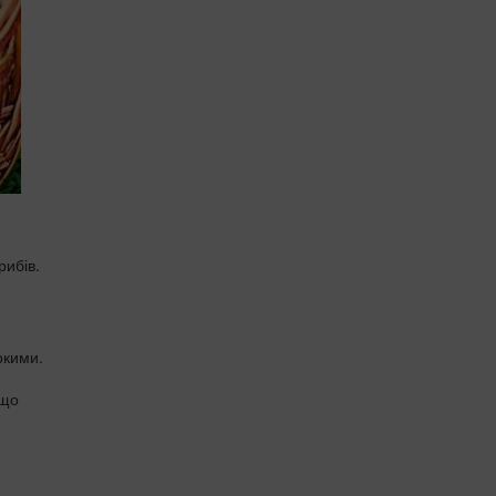
рибів.
ркими.
 що