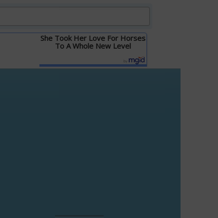
She Took Her Love For Horses
To A Whole New Level
Детальніше