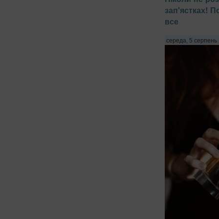
зап'ястках! П
все
середа, 5 серпень 