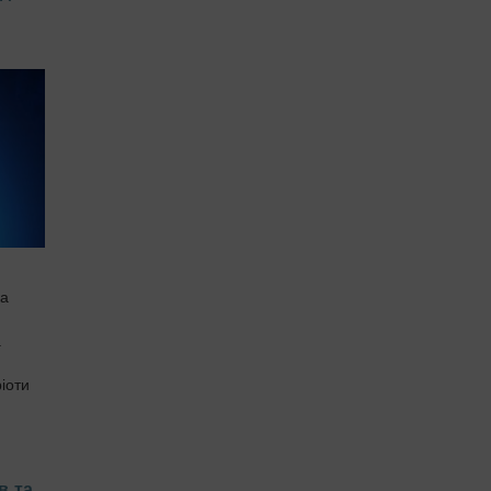
ка
а
іоти
в та