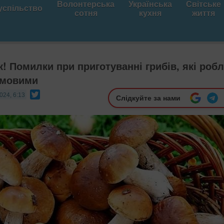
Волонтерська
Українська
Світське
успільство
сотня
кухня
життя
к! Помилки при приготуванні грибів, які роб
гумовими
Twitter
024, 6:13
Слідкуйте за нами