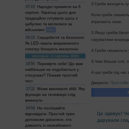
2.Гриби виходять г
Народні прикмети на 5
07:10
серпня. Українці цього дня
Коли гриби смажать
традиційно готували щось з
втрачають смак.
цибулею та молилися за
військових
Блог
3.Якщо грибів багат
Серцебиття та безсоння:
06:15
сируватими всереди
Як LED-лампи викривленого
спектру блокують мелатонін
4.Гриби смажаться у 
вівторок, 4 серпень 2026
5.Чим більше олії, 
Перевірте себе! Що вам
18:56
найбільше не подобається у
А ще гриби під час
стосунках? Покаже простий
тест
Джерело:
ПростоВе
Може викликати збій: Яку
17:11
функцію на телевізорі слід
вимкнути
Не поспішайте
16:58
Це здивує! Ч
відповідати: Простий трюк
допоможе дізнатися, хто
дарували гла
дзвонить із незнайомого