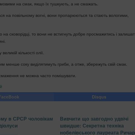
умовими на смак, якщо їх тушкують, а не смажать.
ся на повільному вогні, вони пропарюються та стають вологими,
о на сковорідці, то вони не встигнуть добре просмажитись і залиша
ні.
великій кількості олії.
тим менше соку виділятимуть гриби, а отже, збережуть свій смак.
 смаження не можна часто помішувати.
й
FaceBook
Disqus
ому в СРСР чоловікам
Вивчити що завгодно удвічі
діолуси
швидше: Секретна техніка
нобелівського лауреата Рича