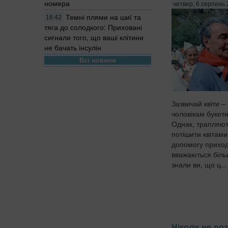
номера
четвер, 6 серпень 
Темні плями на шиї та
16:42
тяга до солодкого: Приховані
сигнали того, що ваші клітини
не бачать інсулін
Всі новини
Зазвичай квіти –
чоловікам букети
Однак, трапляют
потішити квітами 
допомогу приходя
вважаються біль
знали ви, що ц...
Ніколи не ро