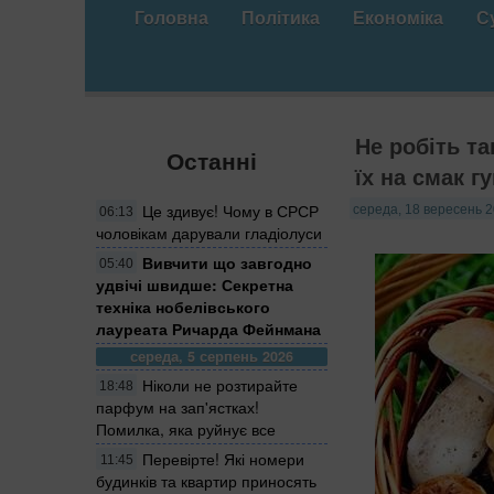
Головна
Політика
Економіка
С
Не робіть та
Останні
їх на смак 
Це здивує! Чому в СРСР
середа, 18 вересень 2
06:13
чоловікам дарували гладіолуси
Вивчити що завгодно
05:40
удвічі швидше: Секретна
техніка нобелівського
лауреата Ричарда Фейнмана
середа, 5 серпень 2026
Ніколи не розтирайте
18:48
парфум на зап'ястках!
Помилка, яка руйнує все
Перевірте! Які номери
11:45
будинків та квартир приносять