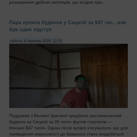
розширення дрібних капілярів, що згодом при...
Пара купила будинок у Сицилії за $47 тис., але
був один підступ
субота, 8 серпень 2026, 12:12
Подружжя з Великої Британії придбало шестикімнатний
будинок на Сицилії за 35 тисяч фунтів стерлінгів —
близько $47 тисяч. Однак після купівлі з'ясувалося, що для
приведення нерухомості до бажаного стану знадобиться