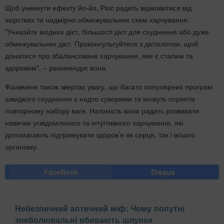
Щоб уникнути ефекту йо-йо, Ріос радить відмовитися від
жорстких та надмірно обмежувальних схем харчування.
"Уникайте модних дієт, більшості дієт для схуднення або дуже
обмежувальних дієт. Проконсультуйтеся з дієтологом, щоб
дізнатися про збалансоване харчування, яке є сталим та
здоровим", – рекомендує вона.
Фахівчиня також звертає увагу, що багато популярних програм
швидкого схуднення є надто суворими та можуть сприяти
повторному набору ваги. Натомість вона радить розвивати
навички усвідомленого та інтуїтивного харчування, які
допомагають підтримувати здоров’я як серця, так і всього
організму.
FaceBook
Disqus
Небезпечний аптечний міф: Чому попутні
знеболювальні вбивають шлунок