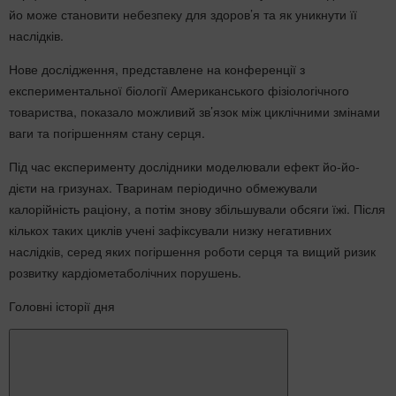
йо може становити небезпеку для здоров’я та як уникнути її
наслідків.
Нове дослідження, представлене на конференції з
експериментальної біології Американського фізіологічного
товариства, показало можливий зв’язок між циклічними змінами
ваги та погіршенням стану серця.
Під час експерименту дослідники моделювали ефект йо-йо-
дієти на гризунах. Тваринам періодично обмежували
калорійність раціону, а потім знову збільшували обсяги їжі. Після
кількох таких циклів учені зафіксували низку негативних
наслідків, серед яких погіршення роботи серця та вищий ризик
розвитку кардіометаболічних порушень.
Головні історії дня