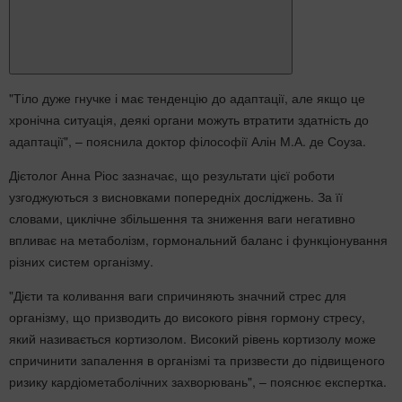
"Тіло дуже гнучке і має тенденцію до адаптації, але якщо це
хронічна ситуація, деякі органи можуть втратити здатність до
адаптації", – пояснила доктор філософії Алін М.А. де Соуза.
Дієтолог Анна Ріос зазначає, що результати цієї роботи
узгоджуються з висновками попередніх досліджень. За її
словами, циклічне збільшення та зниження ваги негативно
впливає на метаболізм, гормональний баланс і функціонування
різних систем організму.
"Дієти та коливання ваги спричиняють значний стрес для
організму, що призводить до високого рівня гормону стресу,
який називається кортизолом. Високий рівень кортизолу може
спричинити запалення в організмі та призвести до підвищеного
ризику кардіометаболічних захворювань", – пояснює експертка.