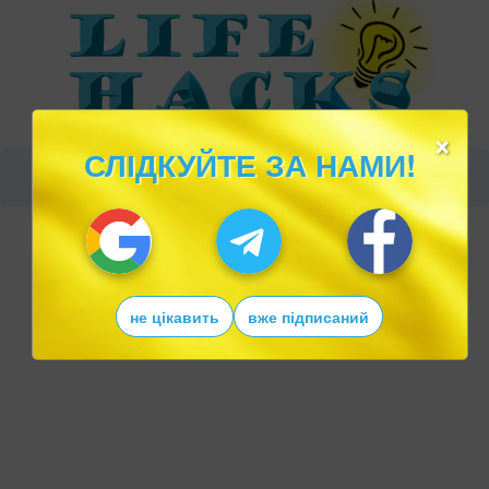
×
СЛІДКУЙТЕ ЗА НАМИ!
не цікавить
вже підписаний