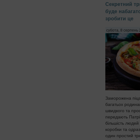
Секретний тр
буде набагат
зробити це
субота, 8 серпень 
Заморожена піца
багатьох родинам
швидкого та прос
передають Патрі
більшість людей
коробки та одразу
один простий трю