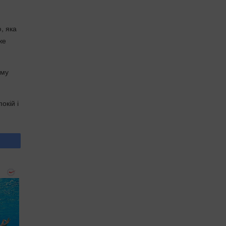
, яка
же
ому
окій і