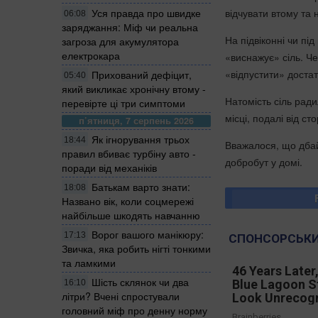
відчувати втому та
Уся правда про швидке
06:08
заряджання: Міф чи реальна
На підвіконні чи п
загроза для акумулятора
електрокара
«виснажує» сіль. Че
«відпустити» достат
Прихований дефіцит,
05:40
який викликає хронічну втому -
Натомість сіль ради
перевірте ці три симптоми
місці, подалі від ст
п’ятниця, 7 серпень 2026
Як ігнорування трьох
18:44
Вважалося, що дбай
правил вбиває турбіну авто -
добробут у домі.
поради від механіків
Батькам варто знати:
18:08
Названо вік, коли соцмережі
найбільше шкодять навчанню
Ворог вашого манікюру:
17:13
СПОНСОРСЬКИ
Звичка, яка робить нігті тонкими
та ламкими
46 Years Later
Шість склянок чи два
Blue Lagoon S
16:10
літри? Вчені спростували
Look Unrecog
головний міф про денну норму
Brainberries