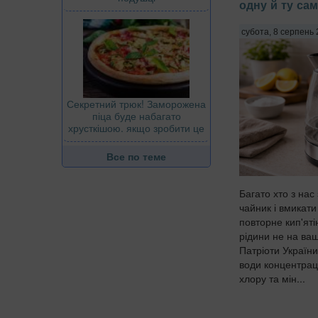
одну й ту са
субота, 8 серпень 
Секретний трюк! Заморожена
піца буде набагато
хрусткішою. якщо зробити це
Все по теме
Багато хто з нас
чайник і вмикати
повторне кип'яті
рідини не на ва
Патріоти України
води концентрац
хлору та мін...