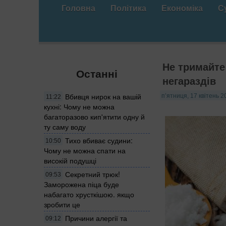
Головна
Політика
Економіка
С
Не тримайте 
Останні
негараздів
Вбивця нирок на вашій
п’ятниця, 17 квітень 2
11:22
кухні: Чому не можна
багаторазово кип'ятити одну й
ту саму воду
Тихо вбиває судини:
10:50
Чому не можна спати на
високій подушці
Секретний трюк!
09:53
Заморожена піца буде
набагато хрусткішою. якщо
зробити це
Причини алергії та
09:12