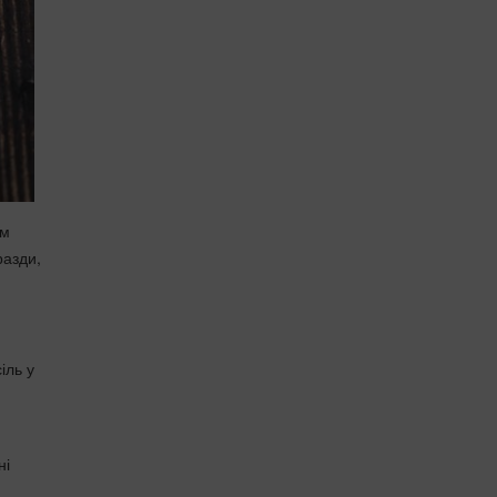
ом
разди,
іль у
ні