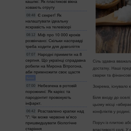
кашлю: Як пластикові вікна
ховають отруту
Є секрет! Як
08:48
налаштувати ідеальну
яскравість на телевізорі
Міф про 10 000 кроків
08:12
розвінчано: Скільки насправді
треба ходити для довголіття
Народні прикмети на 8
07:07
серпня. Що українці спрадавна
Сіль здавна вважал
робили на Мирона Вітрогона,
достатку. Наші пред
аби примножити своє щастя
сварки та фінансов
Блог
Небезпека в ротовій
Зокрема, існувало к
07:00
порожнині: Як карієс та
Біля входу до оселі
пародонтит провокують
інфаркт.
цьому місці «вбирає
Розставлено крапки над
конфліктів у родині.
06:42
"і": Чи може червоне м'ясо
Поруч із плитою аб
пришвидшувати біологічне
старіння
властивості солі. У