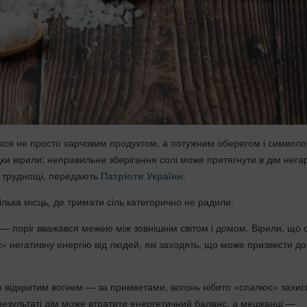
ася не просто харчовим продуктом, а потужним оберегом і символ
ки вірили: неправильне зберігання солі може притягнути в дім нега
і труднощі, передають
Патріоти України
.
ілька місць, де тримати сіль категорично не радили.
 — поріг вважався межею між зовнішнім світом і домом. Вірили, що с
» негативну енергію від людей, які заходять, що може призвести до
о відкритим вогнем — за прикметами, вогонь нібито «спалює» захис
 результаті дім може втратити енергетичний баланс, а мешканці —