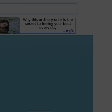
Why this ordinary drink is the
secret to feeling your best
every day
Детальніше