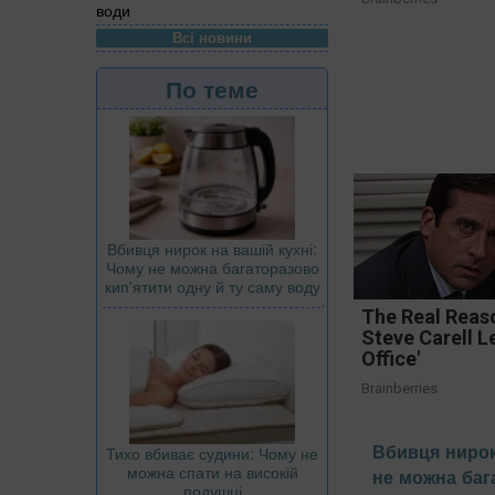
води
Всі новини
По теме
Вбивця нирок на вашій кухні:
Чому не можна багаторазово
кип'ятити одну й ту саму воду
The Real Reas
Steve Carell L
Office'
Brainberries
Вбивця нирок
Тихо вбиває судини: Чому не
можна спати на високій
не можна баг
подушці