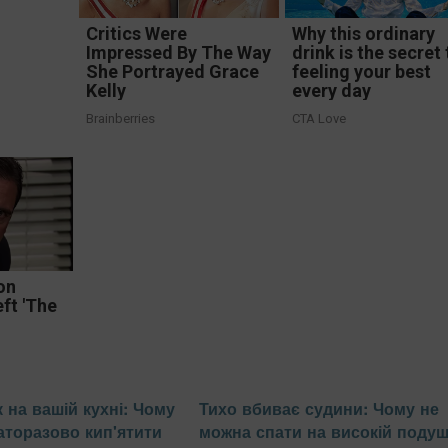
Critics Were
Why this ordinary
Impressed By The Way
drink is the secret 
She Portrayed Grace
feeling your best
Kelly
every day
Brainberries
CTA Love
on
eft 'The
 на вашій кухні: Чому
Тихо вбиває судини: Чому не
аторазово кип'ятити
можна спати на високій подуш