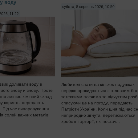
му воду
субота, 8 серпень 2026, 10:50
2026, 11:22
 звик доливати воду в
Любителі спати на кількох подушках
 його знову й знову. Проте
нерідко прокидаються з головним бо
ння змінює хімічний склад
затеклими плечима та відчуттям розби
шу користь, передають
списуючи це на погоду, передають
. Під час випаровування
Патріоти України. Коли шия під час с
ія солей важких металів,
неприродно зігнута, перетискаються
хребетні артерії, які постач...