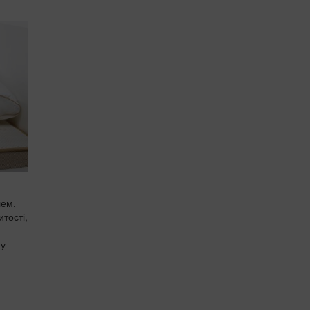
лем,
тості,
ну