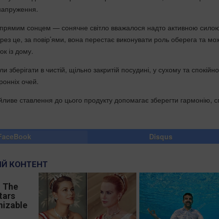
 напруження.
ід прямим сонцем — сонячне світло вважалося надто активною силою
рез це, за повір’ями, вона перестає виконувати роль оберега та мо
ок із дому.
ли зберігати в чистій, щільно закритій посудині, у сухому та спокійн
оронніх очей.
ливе ставлення до цього продукту допомагає зберегти гармонію, сп
FaceBook
Disqus
Й КОНТЕНТ
, The
tars
nizable