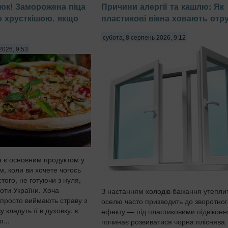
юк! Заморожена піца
Причини алергії та кашлю: Як
о хрусткішою. якщо
пластикові вікна ховають отр
субота, 8 серпень 2026, 9:12
2026, 9:53
 є основним продуктом у
, коли ви хочете чогось
того, не готуючи з нуля,
оти України. Хоча
З настанням холодів бажання утепли
 просто виймають страву з
оселю часто призводить до зворотног
 кладуть її в духовку, є
ефекту — під пластиковими підвікон
...
починає розвиватися чорна пліснява