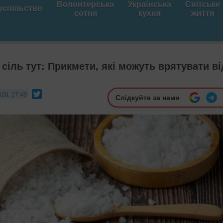
Волонтерська
Українська
Світське
успільство
сотня
кухня
життя
сіль тут: Прикмети, які можуть врятувати ві
Twitter
026, 17:43
Слідкуйте за нами