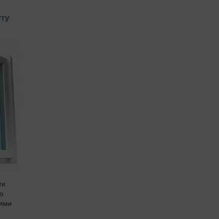
уту
ти
о
нями