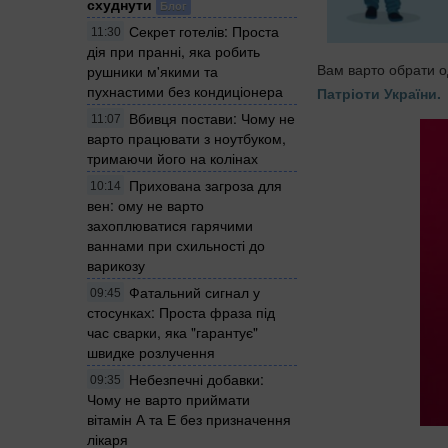
схуднути
Блог
Секрет готелів: Проста
11:30
дія при пранні, яка робить
Вам варто обрати о
рушники м'якими та
пухнастими без кондиціонера
Патріоти України.
Вбивця постави: Чому не
11:07
варто працювати з ноутбуком,
тримаючи його на колінах
Прихована загроза для
10:14
вен: ому не варто
захоплюватися гарячими
ваннами при схильності до
варикозу
Фатальний сигнал у
09:45
стосунках: Проста фраза під
час сварки, яка "гарантує"
швидке розлучення
Небезпечні добавки:
09:35
Чому не варто приймати
вітамін А та Е без призначення
лікаря