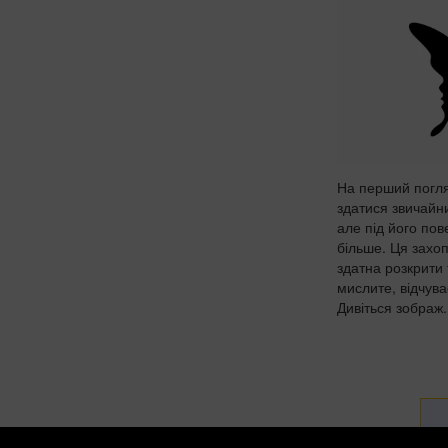
На перший погл
здатися звичай
але під його по
більше. Ця захоп
здатна розкрити т
мислите, відчуває
Дивіться зображ.