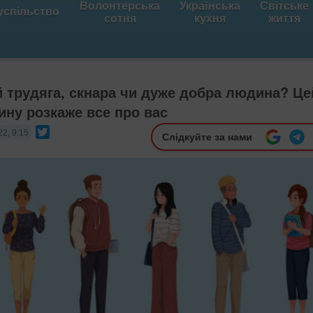
Волонтерська
Українська
Світське
успільство
сотня
кухня
життя
 трудяга, скнара чи дуже добра людина? Це
ину розкаже все про вас
Twitter
22, 9:15
Слідкуйте за нами