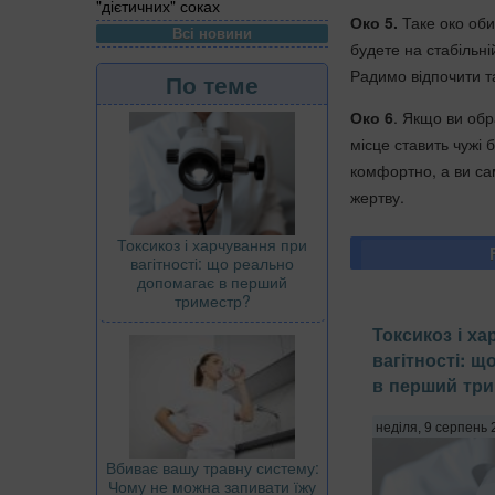
"дієтичних" соках
Око 5.
Таке око оби
Всі новини
будете на стабільні
Радимо відпочити т
По теме
Око 6
. Якщо ви обр
місце ставить чужі 
комфортно, а ви са
жертву.
Токсикоз і харчування при
вагітності: що реально
допомагає в перший
триместр?
Токсикоз і х
вагітності: 
в перший тр
неділя, 9 серпень 
Вбиває вашу травну систему:
Чому не можна запивати їжу