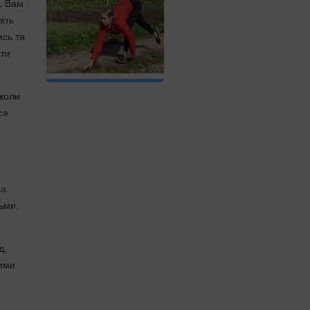
. Вам
іть
ись та
ити
 коли
се
на
ьми,
д,
вими