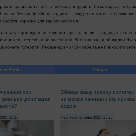
рають працьовиті люди та неймовірні трудяги. Ви кар'єрист, тому я
й посаді без професійної сходинки – швидко втомитесь та розчаруєт
а зробити корисне для вашого здоров'я.
али таку картинку, то це говорить про те, що ви – людина, яка на п
бажання та інтереси, а не власні мрії. Вам головне, щоб людям було
мі можете потерпіти. Рекомендуємо чути себе та не приносити себе
FaceBook
Disqus
арчування при
Вбиває вашу травну систему:
що реально допомагає
не можна запивати їжу крижа
иместр?
водою
2026, 16:18
неділя, 9 серпень 2026, 15:26