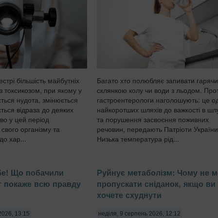
Багато хто полюбляє запивати гарячи
стрі більшість майбутніх
склянкою колу чи води з льодом. Про
з токсикозом, при якому у
гастроентерологи наголошують: це од
ється нудота, змінюється
найкоротших шляхів до важкості в шл
ється відраза до деяких
та порушення засвоєння поживних
во у цей період
речовин, передають Патріоти України
свого організму та
Низька температура рід...
до хар...
бе! Що побачили
Руйнує метаболізм: Чому не 
 покаже всю правду
пропускати сніданок, якщо ви
хочете схуднути
2026, 13:15
неділя, 9 серпень 2026, 12:12