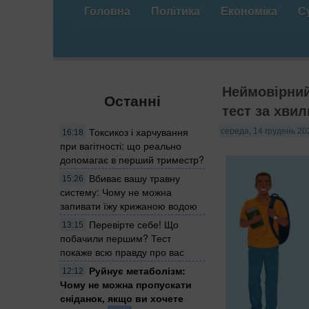
Головна
Політика
Економіка
С
Неймовірний
Останні
тест за хвил
Токсикоз і харчування
середа, 14 грудень 20
16:18
при вагітності: що реально
допомагає в перший триместр?
Вбиває вашу травну
15:26
систему: Чому не можна
запивати їжу крижаною водою
Перевірте себе! Що
13:15
побачили першим? Тест
покаже всю правду про вас
Руйнує метаболізм:
12:12
Чому не можна пропускати
сніданок, якщо ви хочете