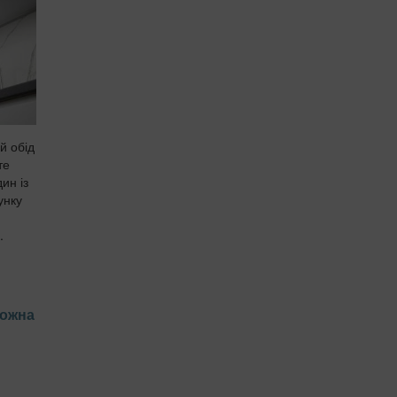
й обід
те
ин із
унку
.
можна