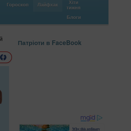
Хіти
Гороскоп
Лайфхак
тижня
Блоги
й
Патріоти в FaceBook
Why this ordinary