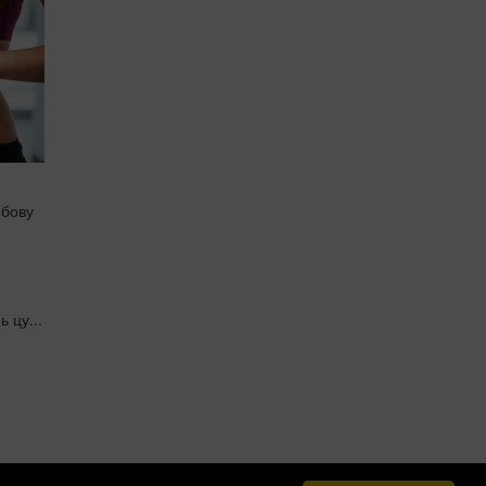
обову
ь цу...