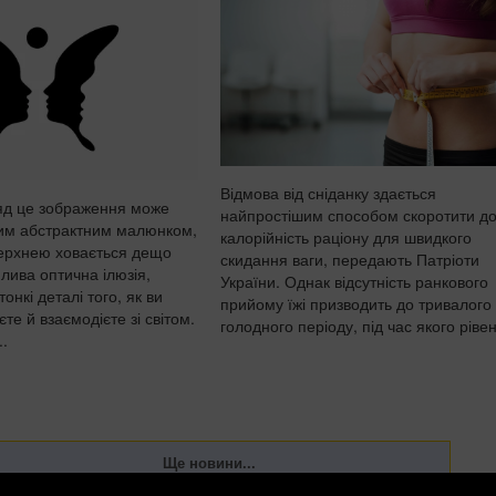
Відмова від сніданку здається
яд це зображення може
найпростішим способом скоротити д
ним абстрактним малюнком,
калорійність раціону для швидкого
верхнею ховається дещо
скидання ваги, передають Патріоти
лива оптична ілюзія,
України. Однак відсутність ранкового
онкі деталі того, як ви
прийому їжі призводить до тривалого
те й взаємодієте зі світом.
голодного періоду, під час якого рівен
..