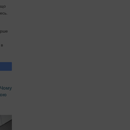
кщо
есь.
ерше
 в
 Чому
ною