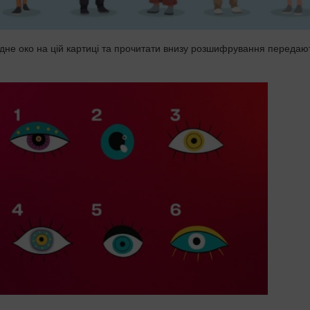
дне око на цій картиці та прочитати внизу розшифрування передаю