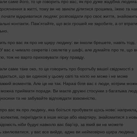
али саме його, то це говорить про вас, як про дуже жадібна людина
досягнення в житті, тому ви не звикли ділитися грошима, їжею та нав
 почати відкриватися людям: розповідати про своє життя, знайомит
льні контакти. Пам'ятайте, що всіх грошей не заробите, а от втрат
льно.
ить про вас як про не щиру людину: ви інколи брешете, навіть тоді,
 У вас є чимало секретів і скелетів у шафі, але думайте про те, що в
тю, тож не варто приховувати гірку правду.
ли саме таке око, то це говорить про боротьбу вашої свідомості з
здається, що ви одинокі у цьому світі та ніхто не може і не може
ажкий моментів. Але це не так. Наразі біля вас є люди, котрим мож
их можна приймати поради. Ви маєте дружні стосунки з багатьма люд
ідносини та не забувайте відповідати взаємністю.
 про вас як про людину, яка боїться пробувати щось нове: наприкла
 колектив, переїздити в інше місце або квартиру, знайомитися з но
домість ніби будує навколо вас бар'єр, за який ви не можете
ь хвилюватися, у вас все вийде, адже ви неймовірно щира людина.