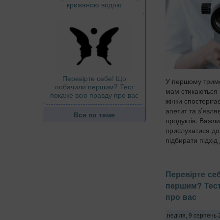
крижаною водою
Перевірте себе! Що
У першому триме
побачили першим? Тест
мам стикаються 
покаже всю правду про вас
жінки спостеріга
апетит та з’явля
Все по теме
продуктів. Важли
прислухатися до 
підбирати підхід 
Перевірте се
першим? Тест
про вас
неділя, 9 серпень 