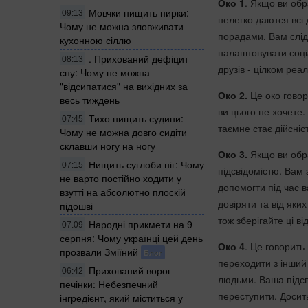
Око 1
. Якщо ви обр
Мовчки нищить нирки:
09:13
нелегко даются всі 
Чому не можна зловживати
порадами. Вам слід
кухонною сіллю
налаштовувати соціа
. Прихований дефіцит
08:13
друзів - цілком реа
сну: Чому не можна
"відсипатися" на вихідних за
Око 2.
Це око говор
весь тиждень
ви цього не хочете.
Тихо нищить судини:
07:45
таємне стає дійсніс
Чому не можна довго сидіти
склавши ногу на ногу
Око 3.
Якщо ви обра
Нищить суглоби ніг: Чому
07:15
підсвідомістю. Вам 
не варто постійно ходити у
допомогти під час в
взутті на абсолютно плоскій
довіряти та від як
підошві
тож зберігайте ці в
Народні прикмети на 9
07:09
серпня: Чому українці цей день
Око 4
. Це говорить
прозвали Зміїний
Блог
переходити з інший
Прихований ворог
06:42
людьми. Ваша підсві
печінки: Небезпечний
переступити. Досит
інгредієнт, який міститься у