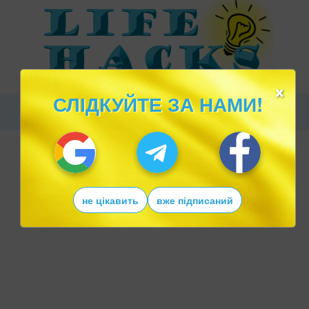
×
СЛІДКУЙТЕ ЗА НАМИ!
не цікавить
вже підписаний