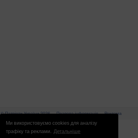
© Патріоти України 2026
Правова інформація
Реклама
Ми використовуємо cookies для аналізу
info
@
patrioty.org.ua
трафіку та реклами.
Детальніше