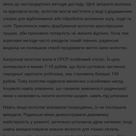
жінок до нестандартних методів догляду. Щоб зміцнити волокна
та відновити колір, колготки могли кип'ятити у воді з додаванням
хлорки для відбілювання або обробляти розчином оцту, соди та
солі. Траплялося навіть фарбування колготок креслярською
тушшю, аби приховати потертість чи змінити відтінок. Хоча такі
агресивні методи часто шкодили тонкій тканині, радянські
модниці не полишали спроб продовжити життя своїх колготок.
Капронові колготки мали в СРСР особливий статус. Їх ціна
коливалася в межах 7-15 рублів, що було суттєвою частиною
середньої зарплати робітника, яка становила близько 100
рублів. Тому колготки надягали виключно з особливих нагод.
Існувало навіть уявлення, що ознакою заможності радянської
жінки є можливість носити колготки щодня, навіть під штанами.
Навіть якщо колготки зазнавали пошкоджень, їх не поспішали
викидати. Радянські жінки демонстрували дивовижну
майстерність у ремонті, ретельно штопаючи дірки нитками, іноді
навіть використовуючи власне волосся для тонких петель.