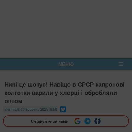
МЕНЮ
Нині це шокує! Навіщо в СРСР капронові
колготки варили у хлорці і обробляли
оцтом
Twitter
п’ятниця, 16 травень 2025, 8:59
Слідкуйте за нами