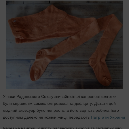
У часи Радянського Союзу звичайнісінькі капронові колготки
були справжнім символом розкоші та дефіциту. Дістати цей
модний аксесуар було непросто, а його вартість робила його
доступним далеко не кожній жінці, передають
Патріоти України
Через не найкращу якість радянських виробів та захмарну ціну