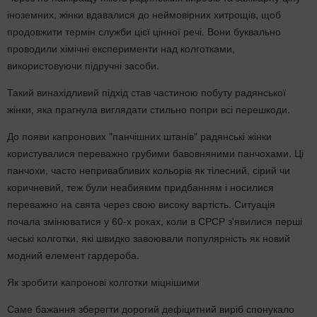
іноземних, жінки вдавалися до неймовірних хитрощів, щоб
продовжити термін служби цієї цінної речі. Вони буквально
проводили хімічні експерименти над колготками,
використовуючи підручні засоби.
Такий винахідливий підхід став частиною побуту радянської
жінки, яка прагнула виглядати стильно попри всі перешкоди.
До появи капронових "панчішних штанів" радянські жінки
користувалися переважно грубими бавовняними панчохами. Ці
панчохи, часто непривабливих кольорів як тілесний, сірий чи
коричневий, теж були неабияким придбанням і носилися
переважно на свята через свою високу вартість. Ситуація
почала змінюватися у 60-х роках, коли в СРСР з'явилися перші
чеські колготки, які швидко завоювали популярність як новий
модний елемент гардероба.
Як зробити капронові колготки міцнішими
Саме бажання зберегти дорогий дефіцитний виріб спонукало