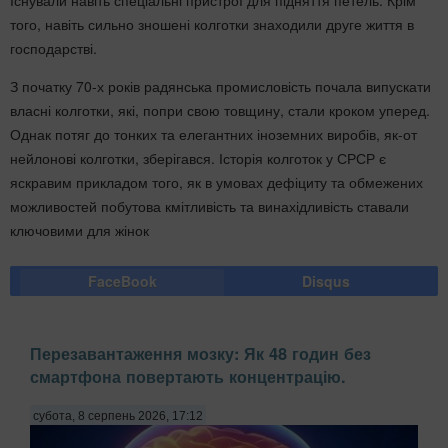
Існували навіть спеціальні пристрої для підняття петель. Крім
того, навіть сильно зношені колготки знаходили друге життя в
господарстві.
З початку 70-х років радянська промисловість почала випускати
власні колготки, які, попри свою товщину, стали кроком уперед.
Однак потяг до тонких та елегантних іноземних виробів, як-от
нейлонові колготки, зберігався. Історія колготок у СРСР є
яскравим прикладом того, як в умовах дефіциту та обмежених
можливостей побутова кмітливість та винахідливість ставали
ключовими для жінок
FaceBook
Disqus
Перезавантаження мозку: Як 48 годин без
смартфона повертають концентрацію.
субота, 8 серпень 2026, 17:12