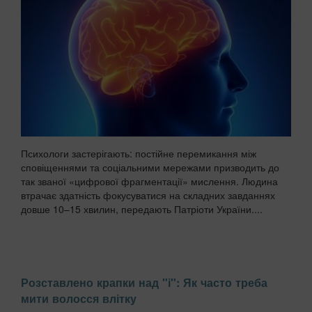
Психологи застерігають: постійне перемикання між
сповіщеннями та соціальними мережами призводить до
так званої «цифрової фрагментації» мислення. Людина
втрачає здатність фокусуватися на складних завданнях
довше 10–15 хвилин, передають Патріоти України....
Розставлено крапки над "і": Як часто треба
мити волосся влітку