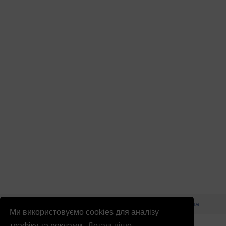
© Патріоти України 2026
Правова інформація
Реклама
Ми використовуємо cookies для аналізу
info
@
patrioty.org.ua
трафіку та реклами.
Детальніше