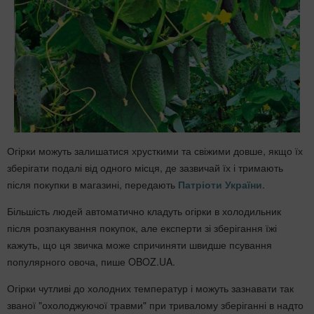
Огірки можуть залишатися хрусткими та свіжими довше, якщо їх
зберігати подалі від одного місця, де зазвичай їх і тримають
після покупки в магазині, передають
Патріоти України
.
Більшість людей автоматично кладуть огірки в холодильник
після розпакування покупок, але експерти зі зберігання їжі
кажуть, що ця звичка може спричиняти швидше псування
популярного овоча, пише OBOZ.UA.
Огірки чутливі до холодних температур і можуть зазнавати так
званої "охолоджуючої травми" при тривалому зберіганні в надто