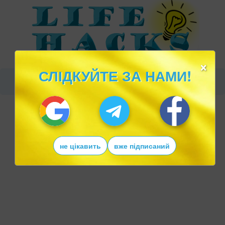
×
СЛІДКУЙТЕ ЗА НАМИ!
не цікавить
вже підписаний