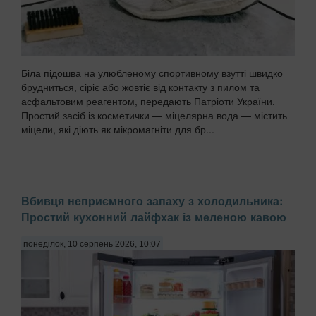
Біла підошва на улюбленому спортивному взутті швидко
брудниться, сіріє або жовтіє від контакту з пилом та
асфальтовим реагентом, передають Патріоти України.
Простий засіб із косметички — міцелярна вода — містить
міцели, які діють як мікромагніти для бр...
Вбивця неприємного запаху з холодильника:
Простий кухонний лайфхак із меленою кавою
понеділок, 10 серпень 2026, 10:07