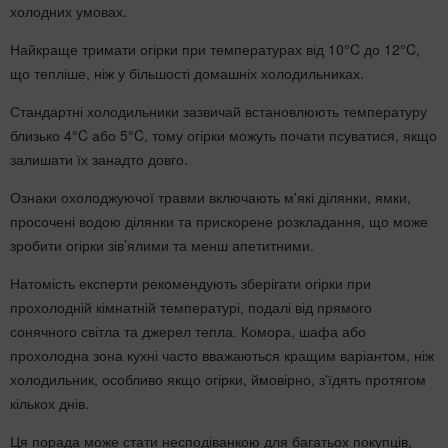
холодних умовах.
Найкраще тримати огірки при температурах від 10°C до 12°C,
що тепліше, ніж у більшості домашніх холодильниках.
Стандартні холодильники зазвичай встановлюють температуру
близько 4°C або 5°C, тому огірки можуть почати псуватися, якщо
залишати їх занадто довго.
Ознаки охолоджуючої травми включають м'які ділянки, ямки,
просочені водою ділянки та прискорене розкладання, що може
зробити огірки зів’ялими та менш апетитними.
Натомість експерти рекомендують зберігати огірки при
прохолодній кімнатній температурі, подалі від прямого
сонячного світла та джерел тепла. Комора, шафа або
прохолодна зона кухні часто вважаються кращим варіантом, ніж
холодильник, особливо якщо огірки, ймовірно, з'їдять протягом
кількох днів.
Ця порада може стати несподіванкою для багатьох покупців,