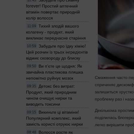
forever! Простий аптечний
вітамін повертає природній
колір волосся
Тихий злодій вашого
11:09
колагену - продукт, який
викликає передчасне старіння
Забудьте про їдку хімію!
10:59
Цей розчин із трьох інгредієнтів
відмиє сковороду до блиску
Ви п'єте це щодня: Як
09:50
звичайна пластикова пляшка
Смаження часто пер
непомітно руйнує мозок
спричиняє дискомфо
Детокс без витрат:
09:35
залишиться хрустко
Продукт, який природним
чином очищує нирки та
проблему раз і наз
виводить токсини
Декількома простим
Викиньте ці вітаміни!
09:15
поділилась блогерка
Популярний комплекс, який
замість користі отруює нирки
легко вирішити про
Волосся росте як
08:48