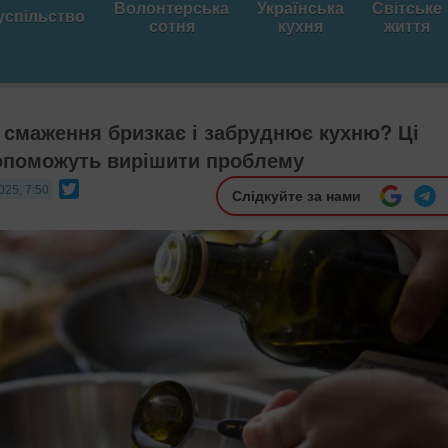
Волонтерська
Українська
Світське
успільство
сотня
кухня
життя
с смаження бризкає і забруднює кухню? Ці
опоможуть вирішити проблему
Twitter
025, 7:50
Слідкуйте за нами