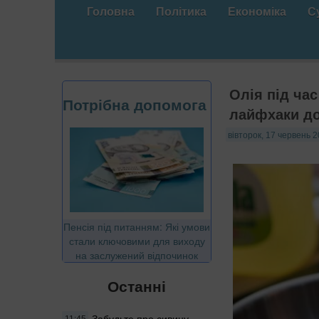
Головна
Політика
Економіка
С
Олія під ча
Потрібна допомога
лайфхаки д
вівторок, 17 червень 2
Пенсія під питанням: Які умови
стали ключовими для виходу
на заслужений відпочинок
Останні
Забудьте про сивину
11:45