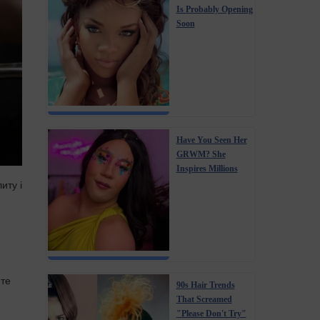
Is Probably Opening
Soon
Have You Seen Her
GRWM? She
Inspires Millions
иту і
ете
90s Hair Trends
That Screamed
"Please Don't Try"