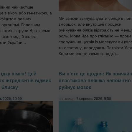
ивини найчастіше
е з віком або генетикою, а
Ми звикли звинувачувати сонце в поя
дефіцитом певних
зморшок, але внутрішні процеси
 організмі. Головним
руйнування білків відіграють не менш
вітамінів групи B, зокрема
роль. Мова йде про глікацію — проце
 також міді й заліза,
сполучення цукрів із молекулами кол
ти України...
та еластину, передають Патріоти Укр
Коли ми споживаємо занадто...
їдку хімію! Цей
Ви п'єте це щодня: Як звичай
ох інгредієнтів відмиє
пластикова пляшка непомітно
 блиску
руйнує мозок
ь 2026, 10:59
п’ятниця, 7 серпень 2026, 9:50