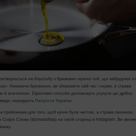
етворюється на боротьбу з бризками гарячої олії, що забруднює пл
рт. Уникаючи бризкання, ви збережете свій час і нерви, а страва
ю й апетитною. Ефективні способи допоможуть усунути цю дрібну
авжди, передають
Патріоти України
.
и прийомами для того, щоб кухня була чистою, а страва смачною,
 Софія Сізова (sizovasofiaa) на своїй сторінці в Instagram. Ви змож
блему.