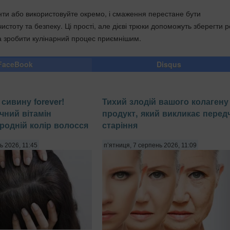
анти або використовуйте окремо, і смаження перестане бути
стоту та безпеку. Ці прості, але дієві трюки допоможуть зберегти 
 зробити кулінарний процес приємнішим.
FaceBook
Disqus
сивину forever!
Тихий злодій вашого колагену 
чний вітамін
продукт, який викликає перед
родній колір волосся
старіння
ь 2026, 11:45
п’ятниця, 7 серпень 2026, 11:09