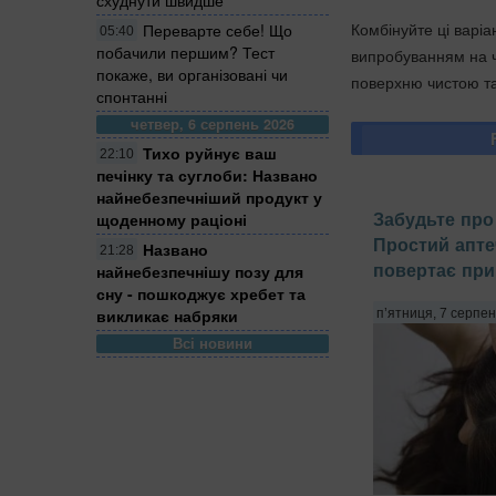
Комбінуйте ці варі
Переварте себе! Що
05:40
побачили першим? Тест
випробуванням на чи
покаже, ви організовані чи
поверхню чистою та
спонтанні
четвер, 6 серпень 2026
Тихо руйнує ваш
22:10
печінку та суглоби: Названо
найнебезпечніший продукт у
Забудьте про 
щоденному раціоні
Простий апте
Названо
21:28
повертає при
найнебезпечнішу позу для
сну - пошкоджує хребет та
викликає набряки
п’ятниця, 7 серпен
Всі новини