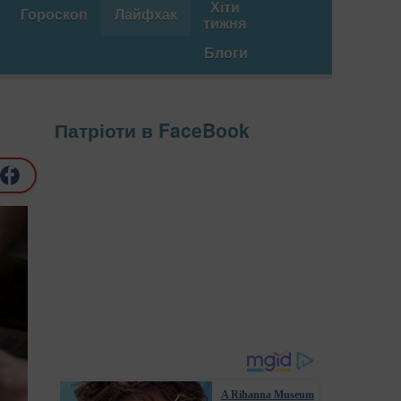
Хіти
Гороскоп
Лайфхак
тижня
Блоги
Патріоти в FaceBook
A Rihanna Museum