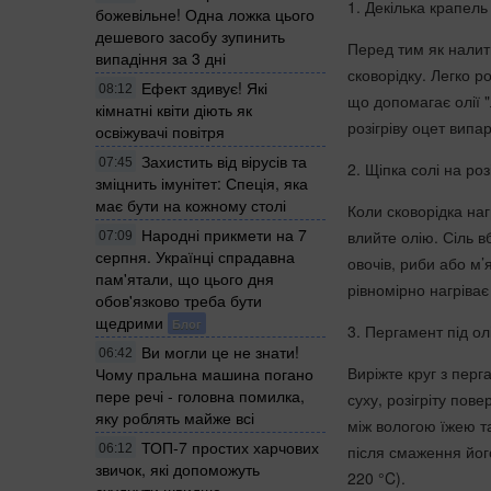
1. Декілька крапель
божевільне! Одна ложка цього
дешевого засобу зупинить
Перед тим як налити
випадіння за 3 дні
сковорідку. Легко 
Ефект здивує! Які
08:12
що допомагає олії "
кімнатні квіти діють як
розігріву оцет випа
освіжувачі повітря
Захистить від вірусів та
07:45
2. Щіпка солі на ро
зміцнить імунітет: Спеція, яка
має бути на кожному столі
Коли сковорідка наг
Народні прикмети на 7
влийте олію. Сіль 
07:09
серпня. Українці спрадавна
овочів, риби або м’
пам'ятали, що цього дня
рівномірно нагріва
обов'язково треба бути
щедрими
Блог
3. Пергамент під ол
Ви могли це не знати!
06:42
Виріжте круг з перг
Чому пральна машина погано
пере речі - головна помилка,
суху, розігріту пов
яку роблять майже всі
між вологою їжею т
ТОП-7 простих харчових
06:12
після смаження йог
звичок, які допоможуть
220 °C).
схуднути швидше