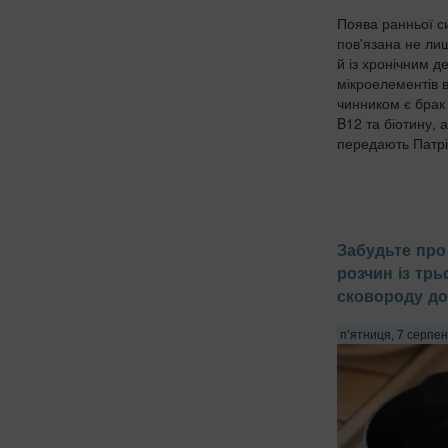
Поява ранньої с
пов'язана не лиш
й із хронічним 
мікроелементів в
чинником є брак 
B12 та біотину, а
передають Патріо
Забудьте про 
розчин із трь
сковороду до
п’ятниця, 7 серпен