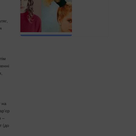
тяг,
я
тім
женні
я,
у на
ар'єр
я –
т (до