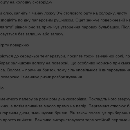
 оцту на холодну сковорідку
 олію, капніть 1 чайну ложку 9% столового оцту на холодну, чисту
розподіліть по дну паперовим рушником. Оцет знижує поверхневий на
лягати" рівномірно та пригнічує утворення парових бульбашок. Післ
ровується без залишку або запаху.
зігріту поверхню
ріється до середньої температури, посипте трохи звичайної солі, по
вбирає залишкову вологу на поверхні, що особливо корисно при сма
яса. Волога – причина бризок, тому сіль уповільнює її випаровуванн
є поверхню і зменшує ризик розбризкування.
ію
аментного паперу за розміром дна сковорідки. Покладіть його зверх
ерхню, а потім вливайте масло прямо на папір. Пергамент створює б
а гарячим дном, зменшуючи бризки. Він також полегшує прибиранн
о просто вийняти. Важливо використовувати термостійкий пергамен