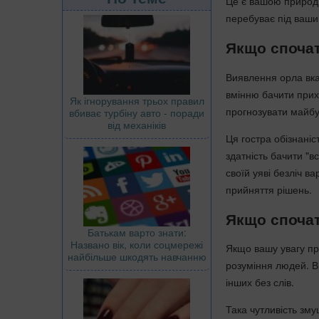
Це є вашою природн
перебуває під ваши
Якщо спочат
Виявлення орла вка
вмінню бачити прихо
Як ігнорування трьох правил
прогнозувати майбут
вбиває турбіну авто - поради
від механіків
Ця гостра обізнані
здатність бачити "в
своїй уяві безліч в
прийняття рішень.
Якщо спочат
Батькам варто знати:
Названо вік, коли соцмережі
Якщо вашу увагу пр
найбільше шкодять навчанню
розуміння людей. В
інших без слів.
Така чутливість зм