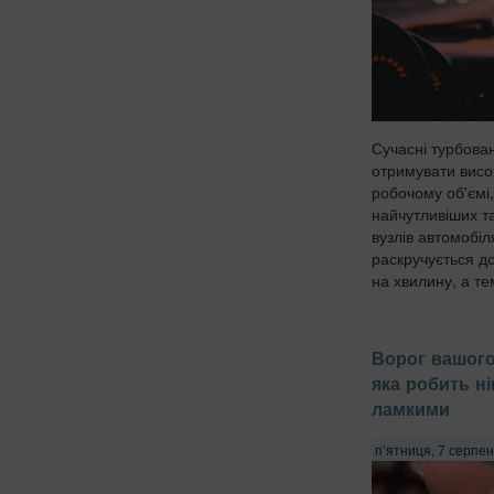
Сучасні турбова
отримувати висо
робочому об'ємі,
найчутливіших т
вузлів автомобіл
раскручується д
на хвилину, а те
Ворог вашого
яка робить ні
ламкими
п’ятниця, 7 серпен