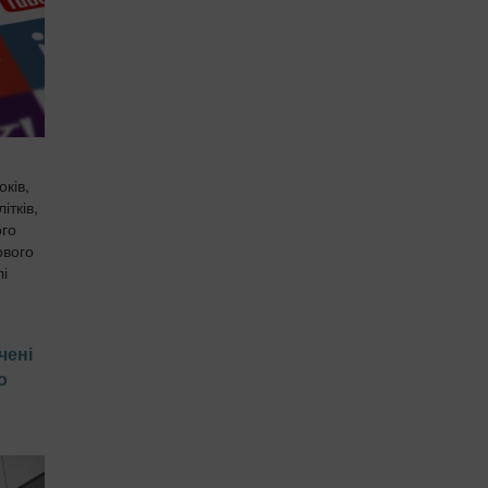
ків,
ітків,
ого
ового
лі
чені
о