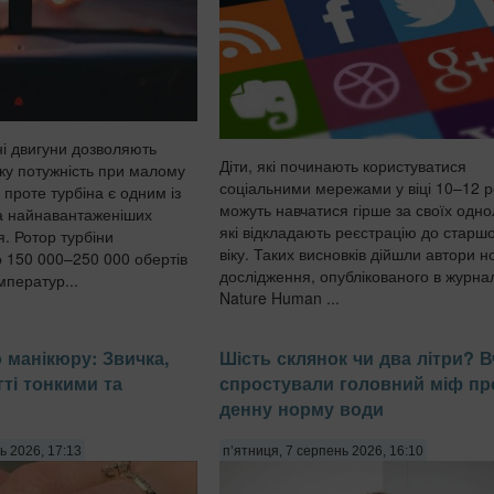
ні двигуни дозволяють
Діти, які починають користуватися
ку потужність при малому
соціальними мережами у віці 10–12 ро
 проте турбіна є одним із
можуть навчатися гірше за своїх однол
а найнавантаженіших
які відкладають реєстрацію до старш
я. Ротор турбіни
віку. Таких висновків дійшли автори н
о 150 000–250 000 обертів
дослідження, опублікованого в журна
мператур...
Nature Human ...
 манікюру: Звичка,
Шість склянок чи два літри? В
гті тонкими та
спростували головний міф пр
денну норму води
ь 2026, 17:13
п’ятниця, 7 серпень 2026, 16:10