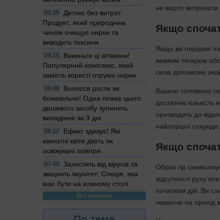
не варто витрачати 
Детокс без витрат:
09:35
Продукт, який природним
Якщо споча
чином очищує нирки та
виводить токсини
Якщо ви першим поб
Викиньте ці вітаміни!
09:15
важким тягарем обов
Популярний комплекс, який
сила допоможе зна
замість користі отруює нирки
Волосся росте як
08:48
Вашою головною пер
божевільне! Одна ложка цього
достатню кількість 
дешевого засобу зупинить
призводить до відкл
випадіння за 3 дні
найпершої секунди.
Ефект здивує! Які
08:12
кімнатні квіти діють як
Якщо споча
освіжувачі повітря
Захистить від вірусів та
07:45
Образ гір символізу
зміцнить імунітет: Спеція, яка
відсутності руху вп
має бути на кожному столі
початком дій. Ви с
Всі новини
чекаючи на прихід 
По теме