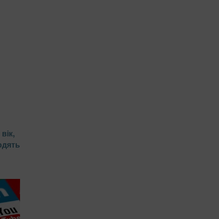
вік,
одять