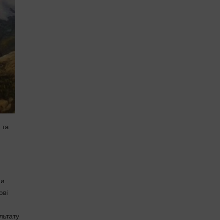
 та
ни
ові
льтату