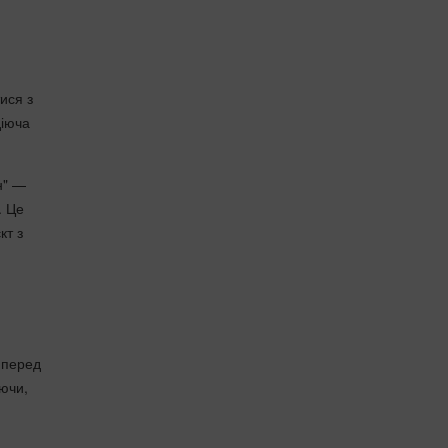
ися з
діюча
н" —
. Це
кт з
я перед
уючи,