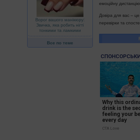
емоційну дистанцію
Довіра для вас – ц
Ворог вашого манікюру:
перевірки та спосте
Звичка, яка робить нігті
тонкими та ламкими
Все по теме
СПОНСОРСЬКИ
Why this ordin
drink is the se
feeling your b
every day
CTA Love