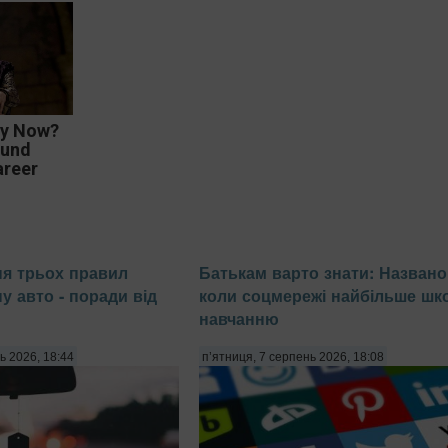
ey Now?
ound
areer
ня трьох правил
Батькам варто знати: Названо 
у авто - поради від
коли соцмережі найбільше шк
навчанню
ь 2026, 18:44
п’ятниця, 7 серпень 2026, 18:08