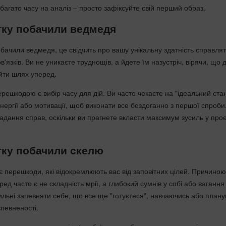
багато часу на аналіз – просто зафіксуйте свій перший образ.
тку побачили ведмедя
ачили ведмедя, це свідчить про вашу унікальну здатність справлят
'язків. Ви не уникаєте труднощів, а йдете їм назустріч, вірячи, що 
йти шлях уперед.
ешкодою є вибір часу для дій. Ви часто чекаєте на "ідеальний ста
енергії або мотивації, щоб виконати все бездоганно з першої спроби
адання справ, оскільки ви прагнете вкласти максимум зусиль у проє
тку побачили скелю
є перешкоди, які відокремлюють вас від заповітних цілей. Причиною
еред часто є не складність мрії, а глибокий сумнів у собі або ваганн
хильні запевняти себе, що все ще "готуєтеся", навчаючись або план
впевненості.