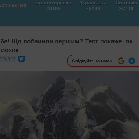
Волонтерська
Українська
Світське
успільство
сотня
кухня
життя
ебе! Що побачили першим? Тест покаже, як
 мозок
Twitter
026, 8:12
Слідкуйте за нами