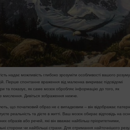
ість надає можливість глибоко зрозуміти особливості вашого розуму
цій. Перше спонтанне враження від малюнка викриває підсвідомі
ри та показує, як саме мозок обробляє інформацію до того, як
е мислення. Дивіться зображення нижче.
ють, що початковий образ не є випадковим – він відображає патер
туєте реальність та дієте в житті. Ваш мозок обирає відповідь на осн
них образів або речей, які він вважає найбільш пріоритетними,
ьні сторони чи найбільші страхи. Для отримання найточнішого резу