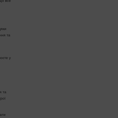
що все
дяки
ння та
юєте у
я та
рої
мати