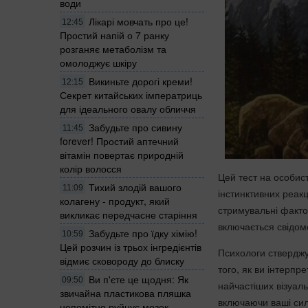
води
Лікарі мовчать про це!
12:45
Простий напій о 7 ранку
розганяє метаболізм та
омолоджує шкіру
Викиньте дорогі креми!
12:15
Секрет китайських імператриць
для ідеального овалу обличчя
Забудьте про сивину
11:45
forever! Простий аптечний
вітамін повертає природній
колір волосся
Цей тест на особист
Тихий злодій вашого
11:09
інстинктивних реак
колагену - продукт, який
стримувальні факто
викликає передчасне старіння
включається свідом
Забудьте про їдку хімію!
10:59
Цей розчин із трьох інгредієнтів
Психологи стверджу
відмиє сковороду до блиску
того, як ви інтерпре
Ви п'єте це щодня: Як
09:50
найчастіших візуаль
звичайна пластикова пляшка
включаючи ваші сил
непомітно руйнує мозок