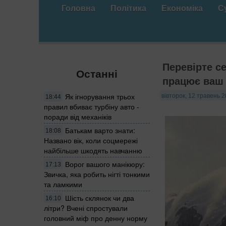
Головна
Політика
Економіка
С
Перевірте с
Останні
працює ваш
Як ігнорування трьох
вівторок, 12 травень 2
18:44
правил вбиває турбіну авто -
поради від механіків
Батькам варто знати:
18:08
Названо вік, коли соцмережі
найбільше шкодять навчанню
Ворог вашого манікюру:
17:13
Звичка, яка робить нігті тонкими
та ламкими
Шість склянок чи два
16:10
літри? Вчені спростували
головний міф про денну норму