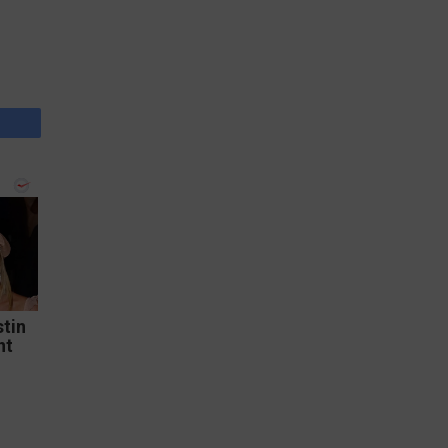
tin
nt