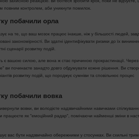
ою захисною реакцією: ви боїтеся зробити крок, поки не відчуєте, 
м повним контролем, аби уникнути помилок.
ку побачили орла
зує на те, що ваш мозок працює інакше, ніж у більшості людей, зав
вані закономірності. Ви здатні ідентифікувати ризики до їх виникне
ні сценарії розвитку подій.
сть є вашою силою, але вона ж стає причиною прокрастинації. Через
се" ви починаєте занадто довго обдумувати кожне рішення. Ви створ
аріантів розвитку подій, що породжує сумніви та сповільнює процес
ку побачили вовка
ивернули вовки, ви володієте надзвичайними навичками спілкуванн
и працюєте як "емоційний радар", помічаючи найменші зміни в наст
ушує вас бути надзвичайно обережними у стосунках. Ви схильні три