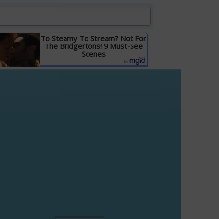
To Steamy To Stream? Not For
The Bridgertons! 9 Must-See
Scenes
Детальніше