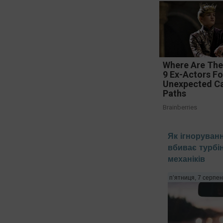
Where Are Th
9 Ex-Actors F
Unexpected C
Paths
Brainberries
Як ігноруван
вбиває турбін
механіків
п’ятниця, 7 серпен