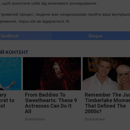
, щоб захистити себе від можливого розчарування.
е тривалий процес; людина має неодноразово пройти ваші внутрішні
реження, перш ніж ви відкриєтеся їй.
FaceBook
Disqus
Й КОНТЕНТ
ary
From Baddies To
Remember The Jus
cret to
Sweethearts: These 9
Timberlake Mome
est
Actresses Can Do It
That Defined The
All
2000s?
Brainberries
Brainberries