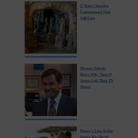
17 Rare Churches
Underground That
Still Exist
Mystery Solved:
Here's Why These 9
Actors Left Their TV
Shows
Disney’s Live-Action
Simba Was Based