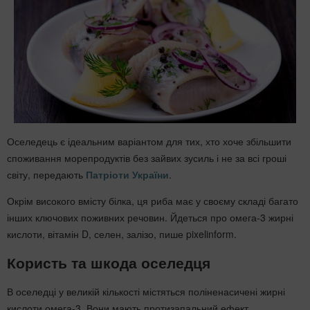
Оселедець є ідеальним варіантом для тих, хто хоче збільшити
споживання морепродуктів без зайвих зусиль і не за всі гроші
світу, передають
Патріоти України
.
Окрім високого вмісту білка, ця риба має у своєму складі багато
інших ключових поживних речовин. Йдеться про омега-3 жирні
кислоти, вітамін D, селен, залізо, пише pixelinform.
Користь та шкода оселедця
В оселедці у великій кількості містяться поліненасичені жирні
кислоти омега-3. Вони мають протизапальний ефект,