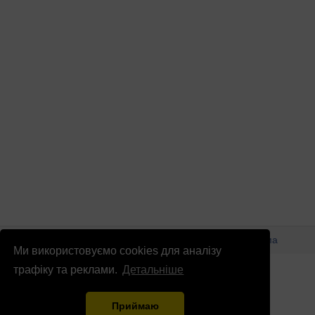
© Патріоти України 2026
Правова інформація
Реклама
Ми використовуємо cookies для аналізу
info
@
patrioty.org.ua
трафіку та реклами.
Детальніше
Приймаю