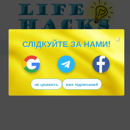
×
СЛІДКУЙТЕ ЗА НАМИ!
не цікавить
вже підписаний