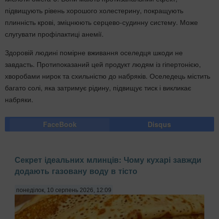
підвищують рівень хорошого холестерину, покращують
плинність крові, зміцнюють серцево-судинну систему. Може
слугувати профілактиці анемії.
Здоровій людині помірне вживання оселедця шкоди не
завдасть. Протипоказаний цей продукт людям із гіпертонією,
хворобами нирок та схильністю до набряків. Оселедець містить
багато солі, яка затримує рідину, підвищує тиск і викликає
набряки.
FaceBook
Disqus
Секрет ідеальних млинців: Чому кухарі завжди
додають газовану воду в тісто
понеділок, 10 серпень 2026, 12:09