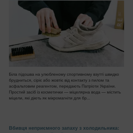
Біла підошва на улюбленому спортивному взутті швидко
брудниться, сіріє або жовтіє від контакту з пилом та
асфальтовим реагентом, передають Патріоти України.
Простий засіб із косметички — міцелярна вода — містить
міцели, які діють як мікромагніти для бр...
Вбивця неприємного запаху з холодильника: