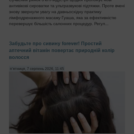
антивікові сироватки та ультразвукові підтяжки. Проте вчені
знову звернули увагу на давньосхідну практику
лімфодренажного масажу Гуаша, яка за ефективністю
перевершує більшість салонних процедур. Регул...
Забудьте про сивину forever! Простий
аптечний вітамін повертає природній колір
волосся
п’ятниця, 7 серпень 2026, 11:45