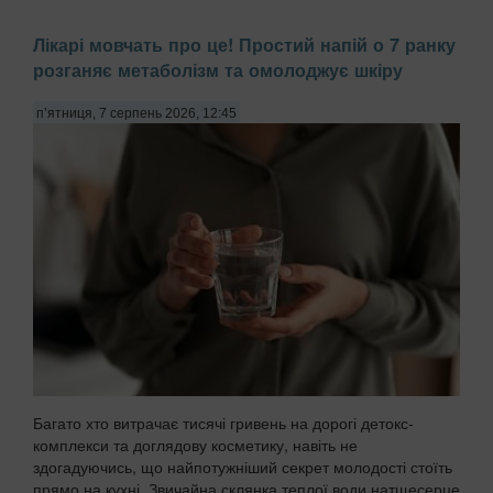
Лікарі мовчать про це! Простий напій о 7 ранку
розганяє метаболізм та омолоджує шкіру
п’ятниця, 7 серпень 2026, 12:45
Багато хто витрачає тисячі гривень на дорогі детокс-
комплекси та доглядову косметику, навіть не
здогадуючись, що найпотужніший секрет молодості стоїть
прямо на кухні. Звичайна склянка теплої води натщесерце