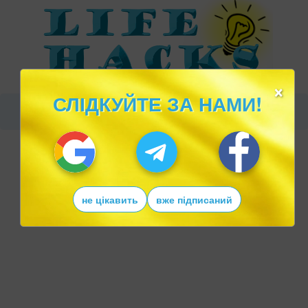
×
СЛІДКУЙТЕ ЗА НАМИ!
не цікавить
вже підписаний