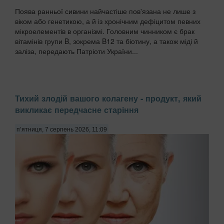
Поява ранньої сивини найчастіше пов'язана не лише з
віком або генетикою, а й із хронічним дефіцитом певних
мікроелементів в організмі. Головним чинником є брак
вітамінів групи B, зокрема B12 та біотину, а також міді й
заліза, передають Патріоти України...
Тихий злодій вашого колагену - продукт, який
викликає передчасне старіння
п’ятниця, 7 серпень 2026, 11:09