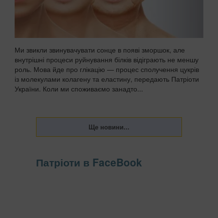
Ми звикли звинувачувати сонце в появі зморшок, але
внутрішні процеси руйнування білків відіграють не меншу
роль. Мова йде про глікацію — процес сполучення цукрів
із молекулами колагену та еластину, передають Патріоти
України. Коли ми споживаємо занадто...
Патріоти в FaceBook