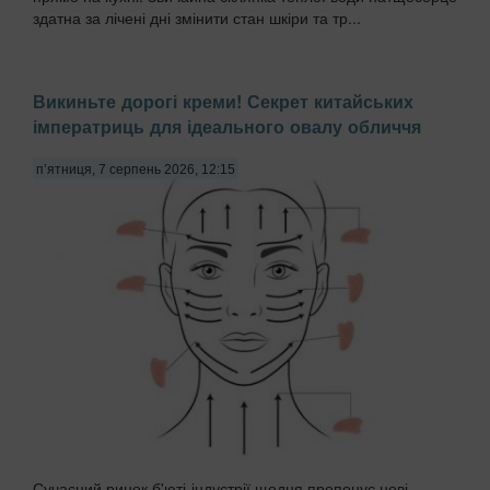
здатна за лічені дні змінити стан шкіри та тр...
Викиньте дорогі креми! Секрет китайських
імператриць для ідеального овалу обличчя
п’ятниця, 7 серпень 2026, 12:15
Сучасний ринок б'юті-індустрії щодня пропонує нові