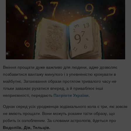
Вміння прощати дуже важливо для людини, адже дозволяє
позбавитися вантажу минулого і з упевненістю крокувати в
майбутнє. Затаювання образи протягом тривалого часу не
тільки заважає рухатися вперед, а й приваблює інші
неприємності, передають
Патріоти України
.
Однак серед усіх уродженців зодіакального кола є три, які зовсім
не вміють прощати. Вони можуть роками таїти образу, що
робить їх озлобленим. За словами астрологів, йдеться про
Водоліїв, Дів, Тельців.