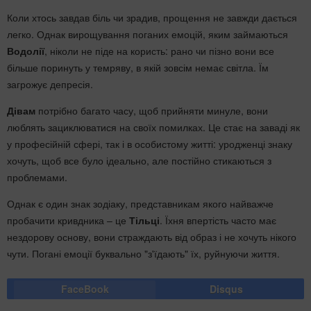
Коли хтось завдав біль чи зрадив, прощення не завжди дається
легко. Однак вирощування поганих емоцій, яким займаються
Водолії
, ніколи не піде на користь: рано чи пізно вони все
більше поринуть у темряву, в якій зовсім немає світла. Їм
загрожує депресія.
Дівам
потрібно багато часу, щоб прийняти минуле, вони
люблять зациклюватися на своїх помилках. Це стає на заваді як
у професійній сфері, так і в особистому житті: уродженці знаку
хочуть, щоб все було ідеально, але постійно стикаються з
проблемами.
Однак є один знак зодіаку, представникам якого найважче
пробачити кривдника – це
Тільці
. Їхня впертість часто має
нездорову основу, вони страждають від образ і не хочуть нікого
чути. Погані емоції буквально "з'їдають" їх, руйнуючи життя.
FaceBook
Disqus