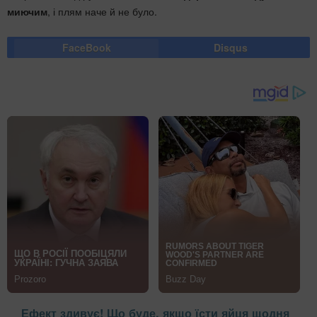
миючим
, і плям наче й не було.
FaceBook
Disqus
Ефект здивує! Що буде, якщо їсти яйця щодня