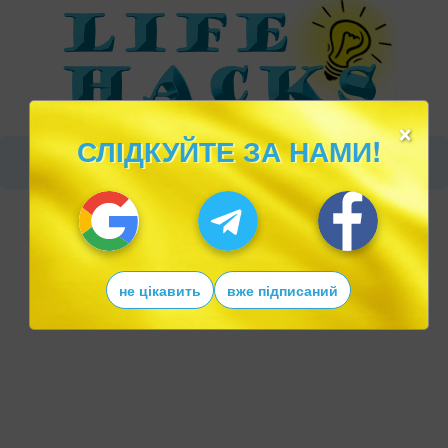
×
СЛІДКУЙТЕ ЗА НАМИ!
не цікавить
вже підписаний