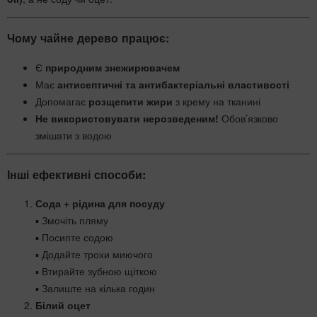
Чому чайне дерево працює:
Є
природним знежирювачем
Має
антисептичні та антибактеріальні властивості
Допомагає
розщепити жири
з крему на тканині
Не використовувати нерозведеним!
Обов’язково
змішати з водою
Інші ефективні способи:
Сода + рідина для посуду
▪ Змочіть пляму
▪ Посипте содою
▪ Додайте трохи миючого
▪ Втирайте зубною щіткою
▪ Залиште на кілька годин
Білий оцет