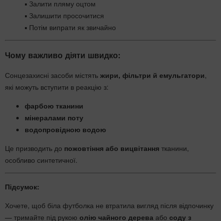
▪ Залити пляму оцтом
▪ Залишити просочитися
▪ Потім випрати як звичайно
Чому важливо діяти швидко:
Сонцезахисні засоби містять
жири, фільтри й емульгатори
,
які можуть вступити в реакцію з:
фарбою тканини
мінералами поту
водопровідною водою
Це призводить до
пожовтіння або вицвітання
тканини,
особливо синтетичної.
Підсумок:
Хочете, щоб біла футболка не втратила вигляд після відпочинку
— тримайте під рукою
олію чайного дерева
або
соду з