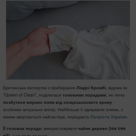
Британська експертка з прибирання
Ліндсі Кромбі
, відома як
"Queen of Clean", поділилася
топовими порадами
, як легко
позбутися жирних плям від сонцезахисного крему
-
особливо актуально влітку. Найбільше її здивували плями, з
якими звертаються найчастіше, передають
Патріоти України
.
Її головна порада:
використовувати
чайне дерево (tea tree
oil)
, а не соду чи оцет.