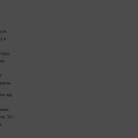
ься.
у в
стуру,
нає
й
ріали.
но від
имки
ів. Усі
е