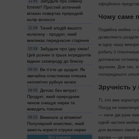
Забудьте про сивину
11:45
офіційного представ
forever! Простий аптечний
вітамін повертає природній
Чому саме 
колір волосся
Тихий злодій вашого
11:09
Подвійна мийка — це
колагену - продукт, який
дозволяють розділя
викликає передчасне старіння
ж одну чашу викори
Забудьте про їдку хімію!
10:59
робить її гігієнічн
Цей розчин із трьох інгредієнтів
допомагає оптимізув
відмиє сковороду до блиску
зручним. Для тих, 
Ви п'єте це щодня: Як
09:50
попереднього опол
звичайна пластикова пляшка
непомітно руйнує мозок
Зручність у
Детокс без витрат:
09:35
Продукт, який природним
Ті, хто вже корист
чином очищує нирки та
Посуд не накопичує
виводить токсини
— наче дві руки зам
Викиньте ці вітаміни!
09:15
одній частині мийки
Популярний комплекс, який
для великих сімей а
замість користі отруює нирки
вдома — це взагалі
Всі новини