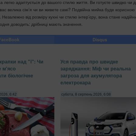
 легко адаптується до вашого стилю життя. Ви готуєте швидко чи до
вас велика сім’я чи ви живете самі? Подвійна мийка буде корисною
 Незалежно від розміру кухні чи стилю інтер’єру, вона стане надійн
одня доводить: дрібниці мають значення.
FaceBook
Disqus
рапки над "і": Чи
Уся правда про швидке
 м'ясо
заряджання: Міф чи реальна
и біологічне
загроза для акумулятора
електрокара
2026, 6:42
субота, 8 серпень 2026, 6:08