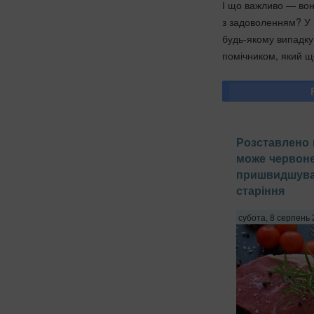
І що важливо — вона
з задоволенням? У 
будь-якому випадку.
помічником, який щ
Розставлено к
може червоне
пришвидшуват
старіння
субота, 8 серпень 