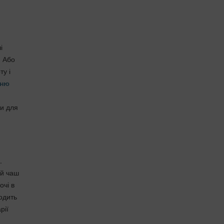
і
. Або
ту і
хню
ти для
.
ій чаш
очі в
одить
рії