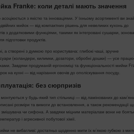
йка Franke: коли деталі мають значення
асоціюється з якістю та інноваціями. У їхньому асортименті ви зна
двійних мийок — від компактних рішень для невеликих кухонь до
ів з додатковими функціями, такими як інтегровані сушарки, зонова
ля підготовки продуктів.
і, а створені з думкою про користувача: глибокі чаші, зручне
суари (коландери, килимки, дозатори, обробні дошки) — усе працю
ухами. Завдяки продуманій ергономіці та функціональності мийки Fr
ок на кухні — від нарізання овочів до ополіскування посуду.
сплуатація: без сюрпризів
монтуються у будь-який тип стільниці — від ламінованих до кам’яни
рописані розміри та вимоги до встановлення, а також рекомендації 
о змішувача чи сифона. А завдяки міцним матеріалам вони не боять
емператур і агресивної побутової хімії.
 мийки не вибагливі: достатньо щоденно мити їх м’якою губкою з ми