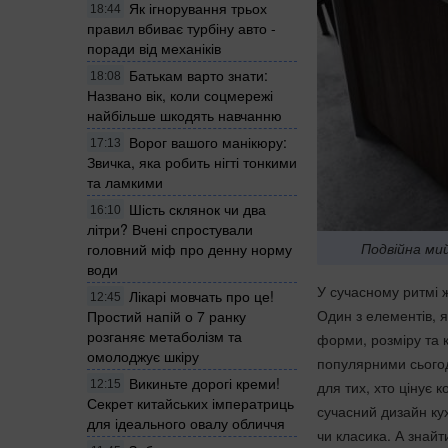
Як ігнорування трьох
18:44
правил вбиває турбіну авто -
поради від механіків
Батькам варто знати:
18:08
Названо вік, коли соцмережі
найбільше шкодять навчанню
Ворог вашого манікюру:
17:13
Звичка, яка робить нігті тонкими
та ламкими
Шість склянок чи два
16:10
літри? Вчені спростували
Подвійна ми
головний міф про денну норму
води
У сучасному ритмі 
Лікарі мовчать про це!
12:45
Один з елементів, я
Простий напій о 7 ранку
розганяє метаболізм та
форми, розміру та 
омолоджує шкіру
популярними сьогодн
Викиньте дорогі креми!
12:15
для тих, хто цінує 
Секрет китайських імператриць
сучасний дизайн ку
для ідеального овалу обличчя
чи класика. А знайт