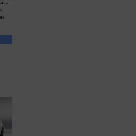
вго і
 у
им