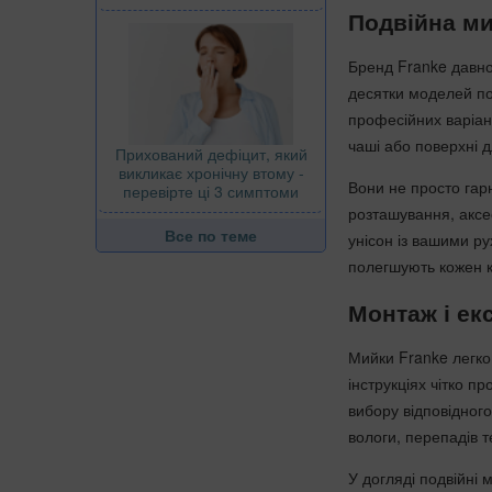
Подвійна ми
Бренд Franke давно 
десятки моделей по
професійних варіант
чаші або поверхні д
Прихований дефіцит, який
викликає хронічну втому -
Вони не просто гарн
перевірте ці 3 симптоми
розташування, аксе
Все по теме
унісон із вашими р
полегшують кожен кр
Монтаж і ек
Мийки Franke легко 
інструкціях чітко п
вибору відповідног
вологи, перепадів т
У догляді подвійні