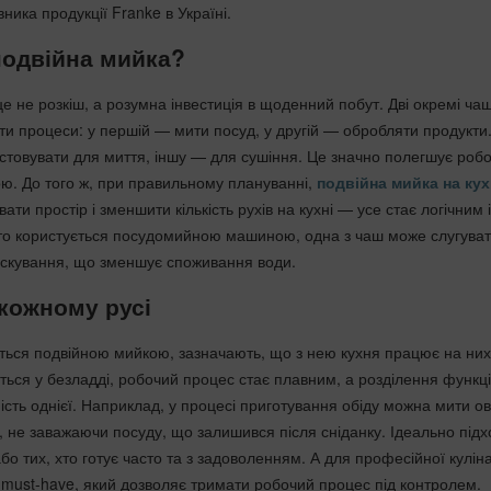
ника продукції Franke в Україні.
подвійна мийка?
 не розкіш, а розумна інвестиція в щоденний побут. Дві окремі чаш
ти процеси: у першій — мити посуд, у другій — обробляти продукти
стовувати для миття, іншу — для сушіння. Це значно полегшує робо
ішою. До того ж, при правильному плануванні,
подвійна мийка на ку
ати простір і зменшити кількість рухів на кухні — усе стає логічним і
хто користується посудомийною машиною, одна з чаш може слугува
іскування, що зменшує споживання води.
 кожному русі
ується подвійною мийкою, зазначають, що з нею кухня працює на них
ться у безладді, робочий процес стає плавним, а розділення функц
ість однієї. Наприклад, у процесі приготування обіду можна мити ов
, не заважаючи посуду, що залишився після сніданку. Ідеально підх
бо тих, хто готує часто та з задоволенням. А для професійної куліна
 must-have, який дозволяє тримати робочий процес під контролем.