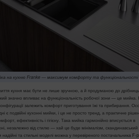
йка на кухню Franke — максимум комфорту та функціональності
життя кухня має бути не лише зручною, а й продуманою до дрібниць
кий значно впливає на функціональність робочої зони — це мийка. В
конфігурації залежить комфорт приготування їжі та прибирання. Ос
і є подвійні кухонні мийки, і це не просто тренд, а практичне ріше
комфорт, ефективність і гігієну. Така мийка гармонійно вписується в
хні, незалежно від стилю — хай це буде мінімалізм, скандинавський
и надійні та стильні моделі можна у перевіреного постачальника F-p