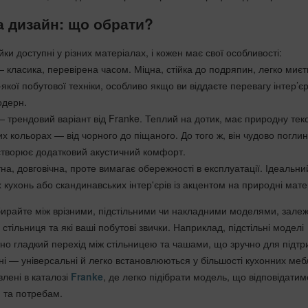
а дизайн: що обрати?
йки доступні у різних матеріалах, і кожен має свої особливості:
 класика, перевірена часом. Міцна, стійка до подряпин, легко миєт
якої побутової техніки, особливо якщо ви віддаєте перевагу інтер’єр
одерн.
 — трендовий варіант від Franke. Теплий на дотик, має природну тек
х кольорах — від чорного до піщаного. До того ж, він чудово погли
створює додатковий акустичний комфорт.
а, довговічна, проте вимагає обережності в експлуатації. Ідеальни
 кухонь або скандинавських інтер'єрів із акцентом на природні мате
райте між врізними, підстільними чи накладними моделями, залеж
стільниця та які ваші побутові звички. Наприклад, підстільні моделі
о гладкий перехід між стільницею та чашами, що зручно для підтр
ізні — універсальні й легко встановлюються у більшості кухонних мебл
влені в каталозі
Franke
, де легко підібрати модель, що відповідатим
 та потребам.