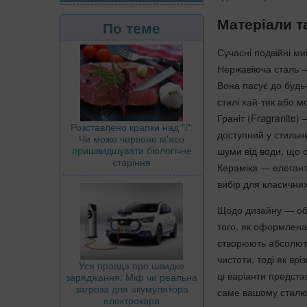
Матеріали т
По теме
Сучасні подвійні ми
Нержавіюча сталь —
Вона пасує до будь-
стилі хай-тек або м
Граніт (Fragranite)
Розставлено крапки над "і":
доступний у стильни
Чи може червоне м'ясо
пришвидшувати біологічне
шуми від води, що 
старіння
Кераміка — елегантн
вибір для класичних
Щодо дизайну — оби
того, як оформлена 
створюють абсолютн
чистоти, тоді як вр
Уся правда про швидке
ці варіанти предста
заряджання: Міф чи реальна
загроза для акумулятора
саме вашому стилю
електрокара