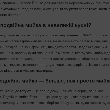
и спеціальні засоби Franke для догляду за нержавійкою чи гранітом
очатковий вигляд роками, а спеціальні покриття запобігають появі 
нню бактерій.
 подвійна мийка в невеликій кухні?
І відповідь — так, якщо обрати правильну модель. Franke пропонує
 мийки з асиметричними чашами, які не займають багато місця, але
ги: розділення зон, зручність, швидкість роботи. Завдяки сучасним
ішенням, навіть у кухні площею 5–7 м² можна інтегрувати мийку з д
нами, не жертвуючи простором для готування чи зберігання. А дея
ь можливість встановлення додаткових аксесуарів навіть на компа
о цінується в міських квартирах.
одвійна мийка — більше, ніж просто мийк
о місце, де готують. Це серце дому. І як кожне серце, воно має
. Подвійна мийка Franke — це крок до кухні, яка служить вам, а не
 комфорту, економить час, зберігає гігієну та виглядає просто чудо