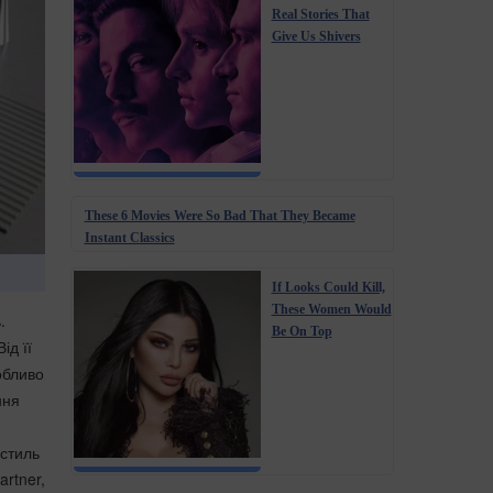
Real Stories That
Give Us Shivers
These 6 Movies Were So Bad That They Became
Instant Classics
If Looks Could Kill,
These Women Would
.
Be On Top
ід її
обливо
ння
 стиль
artner,