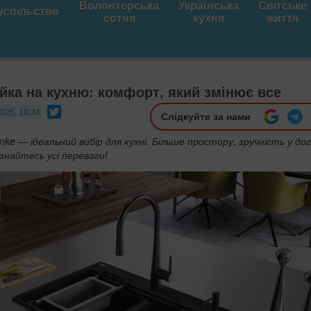
Волонтерська
Українська
Світське
успільство
сотня
кухня
життя
йка на кухню: комфорт, який змінює все
Twitter
025, 18:34
Слідкуйте за нами
nke — ідеальний вибір для кухні. Більше простору, зручність у дог
ізнайтесь усі переваги!