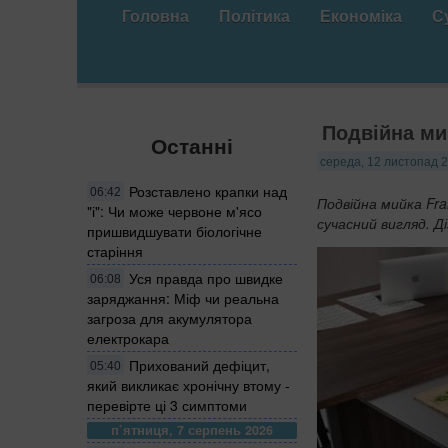
Головна
Політика
Економіка
С
Подвійна ми
Останні
середа, 12 листопад 2
Розставлено крапки над
06:42
Подвійна мийка Fra
"і": Чи може червоне м'ясо
сучасний вигляд. Д
пришвидшувати біологічне
старіння
Уся правда про швидке
06:08
заряджання: Міф чи реальна
загроза для акумулятора
електрокара
Прихований дефіцит,
05:40
який викликає хронічну втому -
перевірте ці 3 симптоми
п’ятниця, 7 серпень 2026