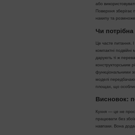
або використовуват
Поверхня зберігає п
накипу та розмноже
Чи потрібна
Це часте питання. 
компактні подвійні
дарують ті ж перева
конструкторським р
функціональними зо
моделі передбачают
площах, що особлив
Висновок: п
Кухня — це не прост
працювати без збоїв
навпаки. Вона додає