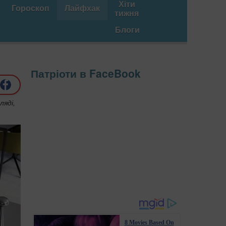
Хіти
Гороскоп
Лайфхак
тижня
Блоги
Патріоти в FaceBook
ляді,
8 Movies Based On