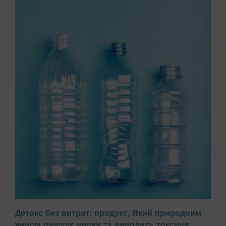
Детокс без витрат: продукт, Який природним
чином очищує нирки та виводить токсини