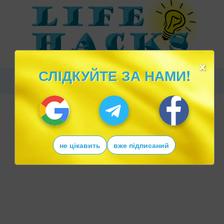
×
СЛІДКУЙТЕ ЗА НАМИ!
не цікавить
вже підписаний