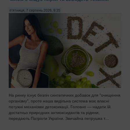
Неврологи та токсикологи виявили катастрофічне
зростання концентрації мікропластику в тканинах
п’ятниця, 7 серпень 2026, 9:35
головного мозку людини. Останні дослідження показують,
що мікроскопічні частки полімерів здатні долати
гематоенцефалічний бар'єр, який раніше вважався
надійн...
На ринку існує безліч синтетичних добавок для "очищення
організму", проте наша видільна система має власні
потужні механізми детоксикації. Головне — надати їй
достатньо природних антиоксидантів та рідини,
передають Патріоти України. Звичайна петрушка т...