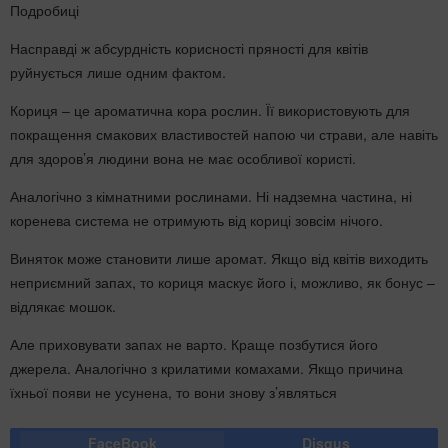
Подробиці
Насправді ж абсурдність корисності пряності для квітів
руйнується лише одним фактом.
Кориця – це ароматична кора рослин. Її використовують для
покращення смакових властивостей напою чи страви, але навіть
для здоров’я людини вона не має особливої користі.
Аналогічно з кімнатними рослинами. Ні надземна частина, ні
коренева система не отримують від кориці зовсім нічого.
Виняток може становити лише аромат. Якщо від квітів виходить
неприємний запах, то кориця маскує його і, можливо, як бонус –
відлякає мошок.
Але приховувати запах не варто. Краще позбутися його
джерела. Аналогічно з крилатими комахами. Якщо причина
їхньої появи не усунена, то вони знову з’являться
FaceBook
Disqus