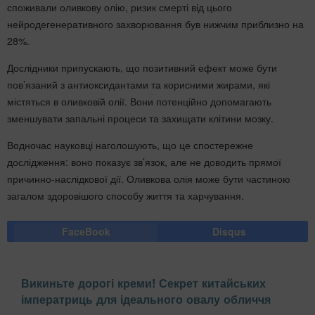
споживали оливкову олію, ризик смерті від цього
нейродегенеративного захворювання був нижчим приблизно на
28%.
Дослідники припускають, що позитивний ефект може бути
пов’язаний з антиоксидантами та корисними жирами, які
містяться в оливковій олії. Вони потенційно допомагають
зменшувати запальні процеси та захищати клітини мозку.
Водночас науковці наголошують, що це спостережне
дослідження: воно показує зв’язок, але не доводить прямої
причинно-наслідкової дії. Оливкова олія може бути частиною
загалом здоровішого способу життя та харчування.
FaceBook
Disqus
Викиньте дорогі креми! Секрет китайських
імператриць для ідеального овалу обличчя