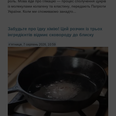
роль. Мова йде про глікацію — процес сполучення цукрів
із молекулами колагену та еластину, передають Патріоти
України. Коли ми споживаємо занадто...
Забудьте про їдку хімію! Цей розчин із трьох
інгредієнтів відмиє сковороду до блиску
п’ятниця, 7 серпень 2026, 10:59