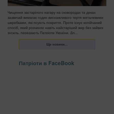
Чищення застарілого нагару на сковородах та деках
зазвичай вимагає годин виснажливого тертя металевими
шкребками, які псують покриття. Проте існує копійчаний
спосіб, який розчиняє навіть найстаріший жир без зайвих
зусиль, передають Патріоти України. Дл...
Патріоти в FaceBook