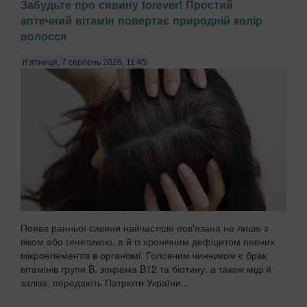
Забудьте про сивину forever! Простий
аптечний вітамін повертає природній колір
волосся
п’ятниця, 7 серпень 2026, 11:45
Поява ранньої сивини найчастіше пов'язана не лише з
віком або генетикою, а й із хронічним дефіцитом певних
мікроелементів в організмі. Головним чинником є брак
вітамінів групи B, зокрема B12 та біотину, а також міді й
заліза, передають Патріоти України...