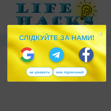
×
СЛІДКУЙТЕ ЗА НАМИ!
не цікавить
вже підписаний