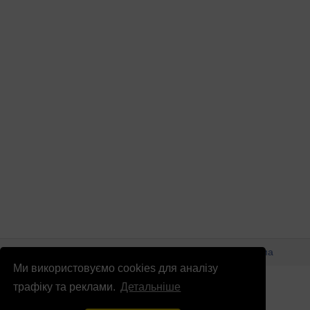
© Патріоти України 2026
Правова інформація
Реклама
Ми використовуємо cookies для аналізу
info
@
patrioty.org.ua
трафіку та реклами.
Детальніше