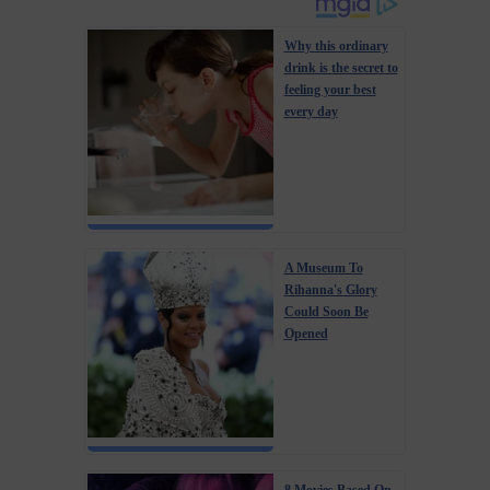
Why this ordinary
drink is the secret to
feeling your best
every day
A Museum To
Rihanna's Glory
Could Soon Be
Opened
8 Movies Based On