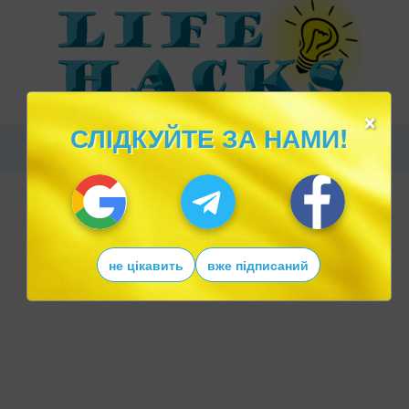
×
СЛІДКУЙТЕ ЗА НАМИ!
не цікавить
вже підписаний