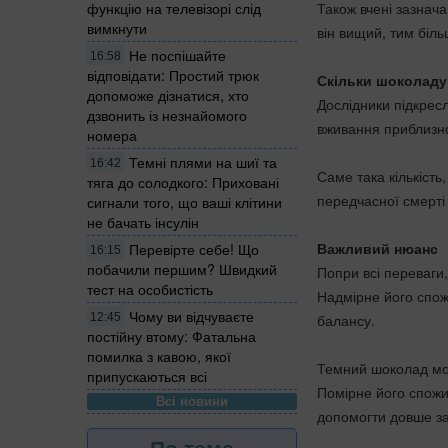
Також вчені зазнач
функцію на телевізорі слід
вимкнути
він вищий, тим біль
Не поспішайте
16:58
відповідати: Простий трюк
Скільки шоколаду 
допоможе дізнатися, хто
Дослідники підкресл
дзвонить із незнайомого
вживання приблизно
номера
Темні плями на шиї та
16:42
Саме така кількість
тяга до солодкого: Приховані
передчасної смерті 
сигнали того, що ваші клітини
не бачать інсулін
Важливий нюанс
Перевірте себе! Що
16:15
побачили першим? Швидкий
Попри всі переваги
тест на особистість
Надмірне його спо
Чому ви відчуваєте
балансу.
12:45
постійну втому: Фатальна
помилка з кавою, якої
Темний шоколад мо
припускаються всі
Помірне його спожи
Всі новини
допомогти довше з
По теме