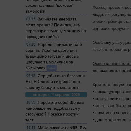
секрет швидкої "шокової"
Фахівці провели до
заморозки
люди, які регулярн
Зачиняєте дверцята
07:15
вчених, різниця ста
після прання? Помилка, яка
від таких продуктів.
перетворює гумову манжету на
розсадник грибка
Особливу увагу дос
Народні прикмети на 5
07:10
кількість корисних 
серпня. Українці цього дня
традиційно готували щось з
цибулею та молилися за
Основна цінність т
військових
Блог
допомагають органі
Серцебиття та безсоння:
06:15
Як LED-лампи викривленого
Крім того, регуляр
спектру блокують мелатонін
• покращує кров’яни
вівторок, 4 серпень 2026
• знижує ризик сер
Перевірте себе! Що вам
18:56
• може запобігати р
найбільше не подобається у
• позитивно впливає
стосунках? Покаже простий
• допомагає зменшит
тест
Може викликати збій: Яку
17:11