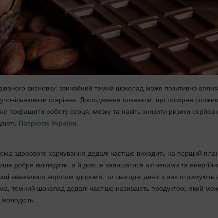
діваного висновку: звичайний темий шоколад може позитивно вплив
а уповільнювати старіння. Дослідження показали, що помірне спожи
тне покращити роботу серця, мозку та навіть знизити ризики серйоз
дають
Патріоти України
.
ема здорового харчування дедалі частіше виходить на перший план
ише добре виглядати, а й довше залишатися активними та енергійн
щі вважалися ворогом здоров’я, то сьогодні деякі з них отримують 
ема, темний шоколад дедалі частіше називають продуктом, який мо
 молодість.