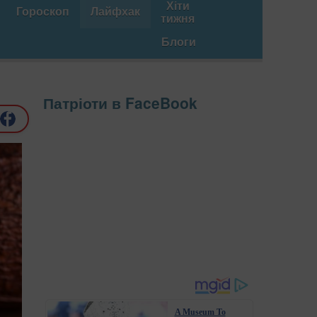
Хіти
Гороскоп
Лайфхак
тижня
Блоги
Патріоти в FaceBook
A Museum To