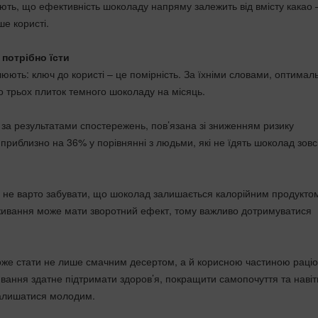
ають, що ефективність шоколаду напряму залежить від вмісту какао
ше користі.
потрібно їсти
юють: ключ до користі – це помірність. За їхніми словами, оптимал
 трьох плиток темного шоколаду на місяць.
, за результатами спостережень, пов’язана зі зниженням ризику
приблизно на 36% у порівнянні з людьми, які не їдять шоколад зовс
, не варто забувати, що шоколад залишається калорійним продукто
живання може мати зворотний ефект, тому важливо дотримуватися
же стати не лише смачним десертом, а й корисною частиною раціо
вання здатне підтримати здоров’я, покращити самопочуття та навіт
алишатися молодим.