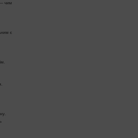
 — чим
ьним є
ім.
м.
ну.
ь