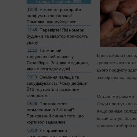
середа, 5 серпень 2026
Ніколи не розтирайте
18:48
парфум на зап'ястках!
Помилка, яка руйнує все
Перевірте! Які номери
11:45
будинків та квартир приносять
удачу
Таємничий
11:15
Вчені дійшли неспо
танцювальний психоз у
тривалість життя т
Страсбурзі: Загадка медицини,
яку не розгадали досі
цього продукту зда
Оніміння пальців та
захворювань, пере
09:13
забудькуватість: Чому дефіцит
B12 плутають із розсіяним
склерозом
Останніми роками т
Люди прагнуть не л
Прокидаєтеся
08:48
втомленими о 3-й ночі?
якщо раніше солодо
Прихований сигнал того, що
інший статус. Зокр
кортизол зашкалює
допомогти зберегти
Як правильно
08:10
заморожувати ягоди та м'ясо -