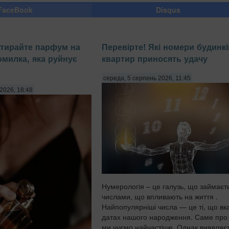
FaceBook
Disqus
зтирайте парфум на
Перевірте! Які номери будинкі
омилка, яка руйнує
квартир приносять удачу
середа, 5 серпень 2026, 11:45
2026, 18:48
Нумерологія – це галузь, що займаєт
числами, що впливають на життя .
Найпопулярніші числа — це ті, що вка
датах нашого народження. Саме про
ми чуємо найчастіше. Однак виявляєт