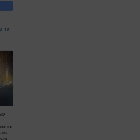
в та
ься
зані в
 них
ься,