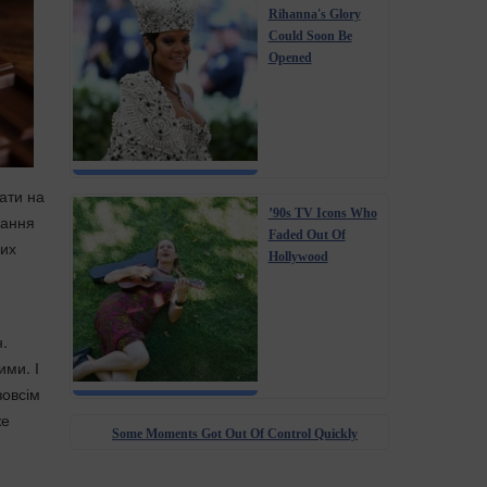
Rihanna's Glory
Could Soon Be
Opened
ати на
’90s TV Icons Who
вання
Faded Out Of
них
Hollywood
.
ими. І
зовсім
же
Some Moments Got Out Of Control Quickly