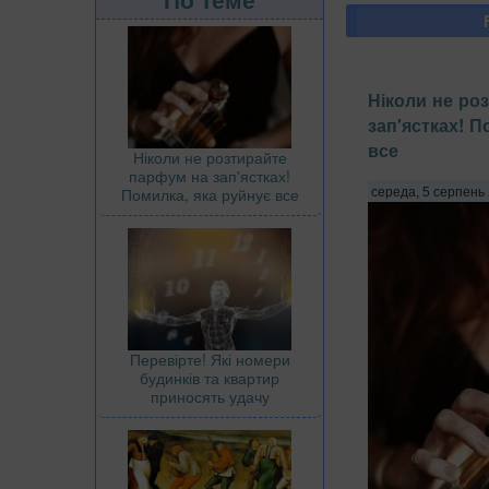
Ніколи не ро
зап'ястках! П
все
Ніколи не розтирайте
парфум на зап'ястках!
Помилка, яка руйнує все
середа, 5 серпень 
Перевірте! Які номери
будинків та квартир
приносять удачу