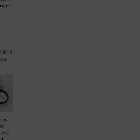
 може
т B12
зом
ичну
зі
, яка
ьки