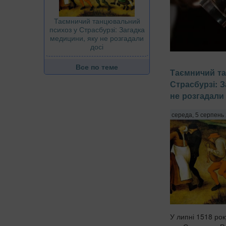
Таємничий танцювальний
психоз у Страсбурзі: Загадка
медицини, яку не розгадали
досі
Багато людей пі
Все по теме
Таємничий т
зап'ястки почина
Страсбурзі: 
одне об одне. Ц
шкіри та руйнує 
не розгадали 
найфруктовіших 
передають Патрі
середа, 5 серпень 
просто розпилюва
У липні 1518 рок