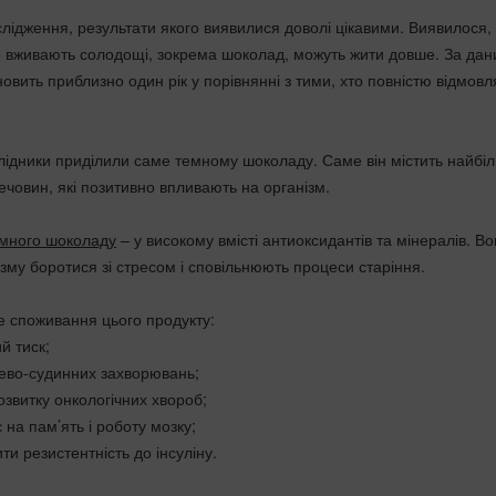
слідження, результати якого виявилися доволі цікавими. Виявилося,
о вживають солодощі, зокрема шоколад, можуть жити довше. За да
новить приблизно один рік у порівнянні з тими, хто повністю відмовл
лідники приділили саме темному шоколаду. Саме він містить найбі
речовин, які позитивно впливають на організм.
емного шоколаду
– у високому вмісті антиоксидантів та мінералів. В
зму боротися зі стресом і сповільнюють процеси старіння.
не споживання цього продукту:
й тиск;
цево-судинних захворювань;
озвитку онкологічних хвороб;
 на пам’ять і роботу мозку;
и резистентність до інсуліну.