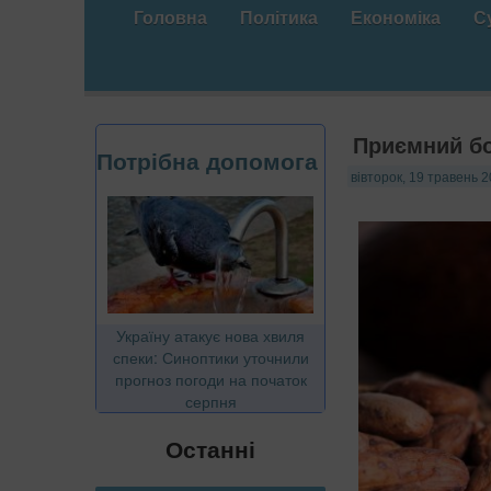
Головна
Політика
Економіка
С
Приємний бо
Потрібна допомога
вівторок, 19 травень 2
Україну атакує нова хвиля
спеки: Синоптики уточнили
прогноз погоди на початок
серпня
Останні