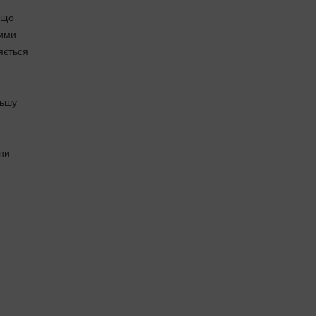
 що
ними
яється
льшу
они