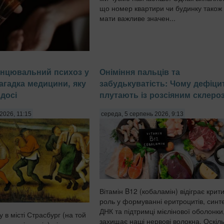
що номер квартири чи будинку також
мати важливе значен...
сля нанесення парфуму на
анцювальний психоз у
Оніміння пальців та
ють інтенсивно терти їх
Загадка медицини, яку
забудькуватість: Чому дефіци
е підвищує температуру
молекули верхніх,
досі
плутають із розсіяним склеро
чи найсвіжіших нот,
оти України. Парфум слід
2026, 11:15
середа, 5 серпень 2026, 9:13
ти і дава...
Вітамін B12 (кобаламін) відіграє крит
роль у формуванні еритроцитів, синте
ДНК та підтримці мієлінової оболонки
у в місті Страсбург (на той
захищає наші нервові волокна. Оскіл