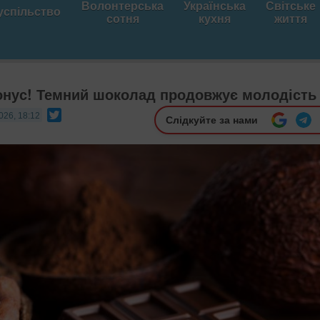
Волонтерська
Українська
Світське
успільство
сотня
кухня
життя
нус! Темний шоколад продовжує молодість
Twitter
026, 18:12
Слідкуйте за нами