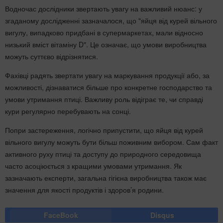
Водночас дослідники звертають увагу на важливий нюанс: у
згаданому дослідженні зазначалося, що "яйця від курей вільного
вигулу, випадково придбані в супермаркетах, мали відносно
низький вміст вітаміну D". Це означає, що умови виробництва
можуть суттєво відрізнятися.
Фахівці радять звертати увагу на маркування продукції або, за
можливості, дізнаватися більше про конкретне господарство та
умови утримання птиці. Важливу роль відіграє те, чи справді
кури регулярно перебувають на сонці.
Попри застереження, логічно припустити, що яйця від курей
вільного вигулу можуть бути більш поживним вибором. Сам факт
активного руху птиці та доступу до природного середовища
часто асоціюється з кращими умовами утримання. Як
зазначають експерти, загальна гігієна виробництва також має
значення для якості продуктів і здоров’я родини.
FaceBook
Disqus