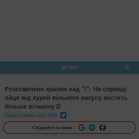
МЕНЮ
Розставлено крапки над "і": Чи справді
яйця від курей вільного вигулу містять
більше вітаміну D
Twitter
середа, 3 червень 2026, 19:50
Слідкуйте за нами