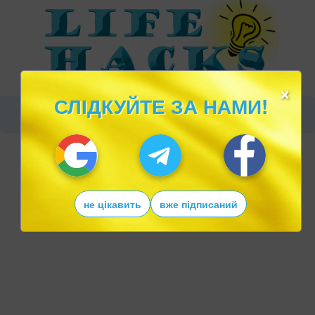
×
СЛІДКУЙТЕ ЗА НАМИ!
не цікавить
вже підписаний