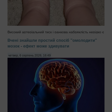
Високий артеріальний тиск і ранкова набряклість нерідко є
наслідком регулярного вживання напоїв, які здаються
Вчені знайшли простий спосіб "омолодити"
цілком безпечними. На першому місці в цьому списку
мозок - ефект може здивувати
знаходяться солодкі пакетовані соки та холодні чаї з
високим вмістом фруктозиЮ передають Па...
четвер, 6 серпень 2026, 16:49