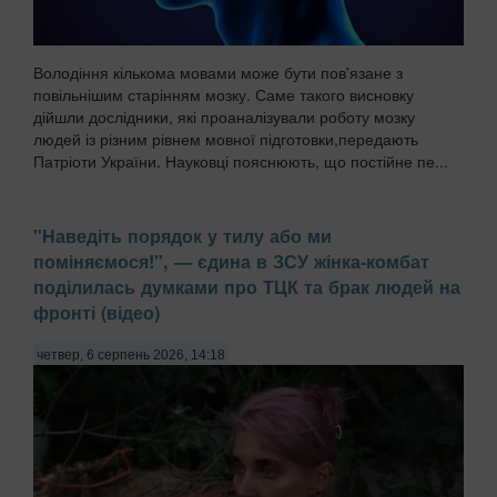
Володіння кількома мовами може бути пов'язане з
повільнішим старінням мозку. Саме такого висновку
дійшли дослідники, які проаналізували роботу мозку
людей із різним рівнем мовної підготовки,передають
Патріоти України. Науковці пояснюють, що постійне пе...
"Наведіть порядок у тилу або ми
поміняємося!", — єдина в ЗСУ жінка-комбат
поділилась думками про ТЦК та брак людей на
фронті (відео)
четвер, 6 серпень 2026, 14:18