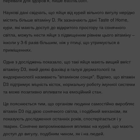
переваги для здоров’я, пише eatthis.com.
Наукові дані свідчать, що яйця від курей вільного вигулу нерідко
містять більше вітаміну D. Як зазначають дані Taste of Home,
кури, які мають доступ до відкритого простору та сонячного
світла, можуть нести яйця з підвищеним рівнем цього вітаміну –
інколи у 3-6 разів більшим, ніж у птиці, що утримується в
приміщеннях.
Одне з досліджень показало, що такі яйця мають вищий вміст
вітаміну D3, який деякі фахівці в галузі дерматології та
ендокринології називають "вітаміном сонця". Відомо, що вітамін
D3 підтримує міцність кісток, нормальну роботу імунної системи
та може позитивно впливати на емоційний стан.
Це пояснюється тим, що організм людини самостійно виробляє
вітамін D3 під дією сонячного світла, і подібний механізм, як
показують дослідження останніх років, спостерігається і у
тварин. Сонячне випромінювання впливає на курей, що мають
доступ до вигулу, подібним чином, як і на людей.