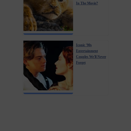
In The Movie?
Iconic '90s
Entertainment
Couples We'll Never
Forget