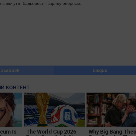
 є відчуття бадьорості і заряду енергією.
FaceBook
Disqus
Й КОНТЕНТ
eum Is
The World Cup 2026
Why Big Bang The