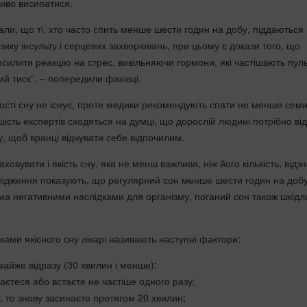
иво висипатися.
али, що ті, хто часто спить менше шести годин на добу, піддаються
ику інсульту і серцевих захворювань, при цьому є докази того, що
силити реакцію на стрес, вивільняючи гормони, які частішають пуль
й тиск”, – попередили фахівці.
ькості сну не існує, проте медики рекомендують спати не менше сем
шість експертів сходяться на думці, що дорослій людині потрібно ві
у, щоб вранці відчувати себе відпочилим.
ховувати і якість сну, яка не менш важлива, ніж його кількість, відз
лідження показують, що регулярний сон менше шести годин на доб
ьма негативними наслідками для організму, поганий сон також шкід
ами якісного сну лікарі називають наступні фактори:
 майже відразу (30 хвилин і менше);
даєтеся або встаєте не частіше одного разу;
, то знову засинаєте протягом 20 хвилин;