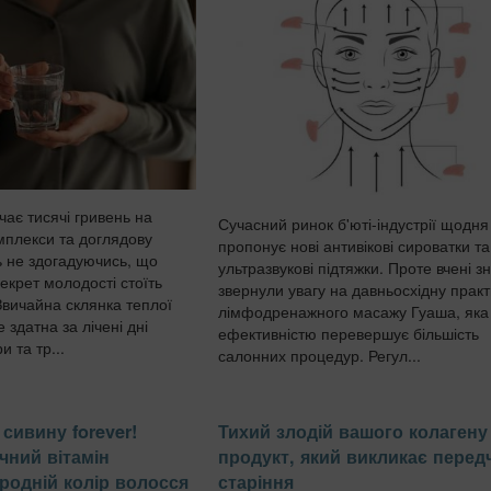
чає тисячі гривень на
Сучасний ринок б'юті-індустрії щодня
омплекси та доглядову
пропонує нові антивікові сироватки та
ь не здогадуючись, що
ультразвукові підтяжки. Проте вчені з
екрет молодості стоїть
звернули увагу на давньосхідну практ
Звичайна склянка теплої
лімфодренажного масажу Гуаша, яка
здатна за лічені дні
ефективністю перевершує більшість
и та тр...
салонних процедур. Регул...
сивину forever!
Тихий злодій вашого колагену 
чний вітамін
продукт, який викликає перед
родній колір волосся
старіння