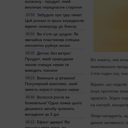
колагену - продукт, який
викликає передчасне старіння
Забудьте про їдку хімію!
10:59
Цей розчин із трьох інгредієнтів
відмиє сковороду до блиску
Ви п'єте це щодня: Як
09:50
звичайна пластикова пляшка
непомітно руйнує мозок
Детокс без витрат:
09:35
Продукт, який природним
Всі знають, яка кіл
чином очищує нирки та
максимально продук
виводить токсини
п’яти годин сну, і
Викиньте ці вітаміни!
09:15
Популярний комплекс, який
Відомо, що недолік
замість користі отруює нирки
існує протягом три
Волосся росте як
здоров’я. Згідно по
08:48
божевільне! Одна ложка цього
на настрій, концентр
дешевого засобу зупинить
випадіння за 3 дні
Лікарі нагадують, 
Ефект здивує! Які
денної активності, 
08:12
кімнатні квіти діють як