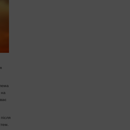
я
блема
 на
иває
 після
стем.