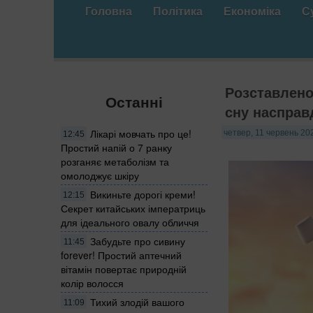
Головна
Політика
Економіка
С
Розставлено 
Останні
сну насправ
Лікарі мовчать про це!
четвер, 11 червень 20
12:45
Простий напій о 7 ранку
розганяє метаболізм та
омолоджує шкіру
Викиньте дорогі креми!
12:15
Секрет китайських імператриць
для ідеального овалу обличчя
Забудьте про сивину
11:45
forever! Простий аптечний
вітамін повертає природній
колір волосся
Тихий злодій вашого
11:09