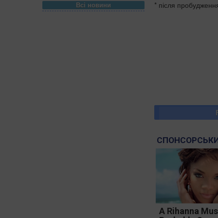
* після пробудження
Всі новини
СПОНСОРСЬКИ
A Rihanna Mus