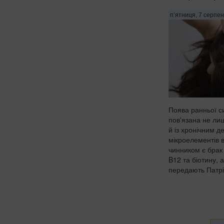
п’ятниця, 7 серпен
Поява ранньої с
пов'язана не лиш
й із хронічним 
мікроелементів в
чинником є брак 
B12 та біотину, а
передають Патріо