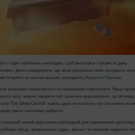
ькість годин приблизно необхідно, щоб виспатися і провести день
тивно. Деякі стверджують, що вони прекрасно себе почувають післ
ншим потрібно не менше восьми, передають
Патріоти України
.
 сну негативно позначається на загальному самопочутті. Якщо про
валого часу, можна говорити про хронічне недосипання, що впливає
рталу The Sleep Council, навіть одна ніч поганого сну негативно впл
ацію уваги і когнітивні здібності.
що хороший нічний відпочинок необхідний для відновлення організму
особливо серця, кровоносних судин, імунної та серцево-судинної си