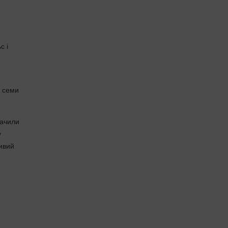
с і
и
д семи
начили
у
ливий