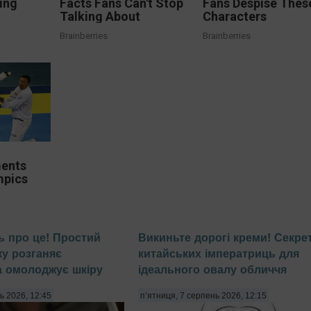
ing
Facts Fans Can't Stop
Fans Despise Thes
Talking About
Characters
Brainberries
Brainberries
ents
mpics
ь про це! Простий
Викиньте дорогі креми! Секре
ку розганяє
китайських імператриць для
а омолоджує шкіру
ідеального овалу обличчя
ь 2026, 12:45
п’ятниця, 7 серпень 2026, 12:15