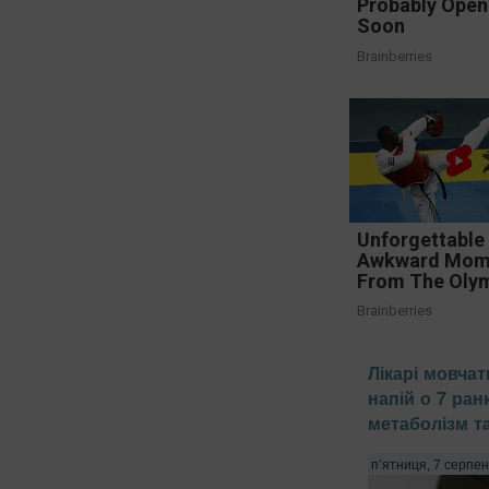
Probably Open
Soon
Brainberries
Unforgettable
Awkward Mom
From The Oly
Brainberries
Лікарі мовчат
напій о 7 ран
метаболізм т
п’ятниця, 7 серпен