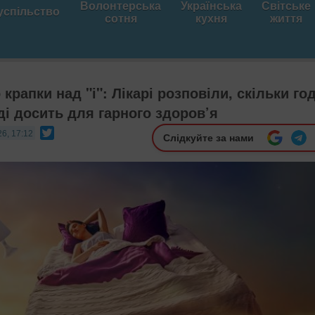
Волонтерська
Українська
Світське
успільство
сотня
кухня
життя
крапки над "і": Лікарі розповіли, скільки го
ді досить для гарного здоров’я
Twitter
26, 17:12
Слідкуйте за нами