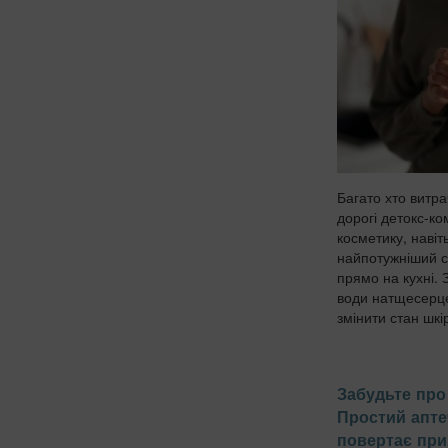
Багато хто витра
дорогі детокс-к
косметику, навіт
найпотужніший с
прямо на кухні. 
води натщесерце 
змінити стан шкір
Забудьте про 
Простий апте
повертає при