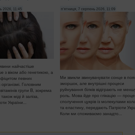
ь 2026, 11:45
п’ятниця, 7 серпень 2026, 11:09
ивини найчастіше
е з віком або генетикою, а
Ми звикли звинувачувати сонце в поя
дефіцитом певних
зморшок, але внутрішні процеси
 організмі. Головним
руйнування білків відіграють не менш
вітамінів групи B, зокрема
роль. Мова йде про глікацію — проце
 також міді й заліза,
сполучення цукрів із молекулами кол
ти України...
та еластину, передають Патріоти Укр
Коли ми споживаємо занадто...