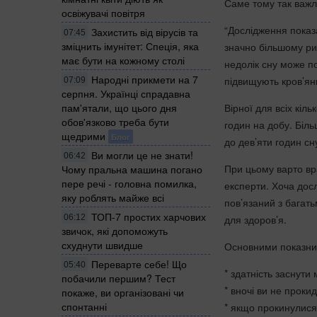
Саме тому так важл
освіжувачі повітря
“Дослідження показ
Захистить від вірусів та
07:45
зміцнить імунітет: Спеція, яка
значно більшому риз
має бути на кожному столі
недолік сну може по
Народні прикмети на 7
підвищують кров’яни
07:09
серпня. Українці спрадавна
Вірної для всіх кіл
пам'ятали, що цього дня
обов'язково треба бути
годин на добу. Біль
щедрими
Блог
до дев’яти годин сн
Ви могли це не знати!
06:42
При цьому варто вра
Чому пральна машина погано
пере речі - головна помилка,
експерти. Хоча дос
яку роблять майже всі
пов’язаний з багат
ТОП-7 простих харчових
для здоров’я.
06:12
звичок, які допоможуть
схуднути швидше
Основними показник
Переварте себе! Що
05:40
* здатність заснути
побачили першим? Тест
* вночі ви не проки
покаже, ви організовані чи
спонтанні
* якщо прокинулися