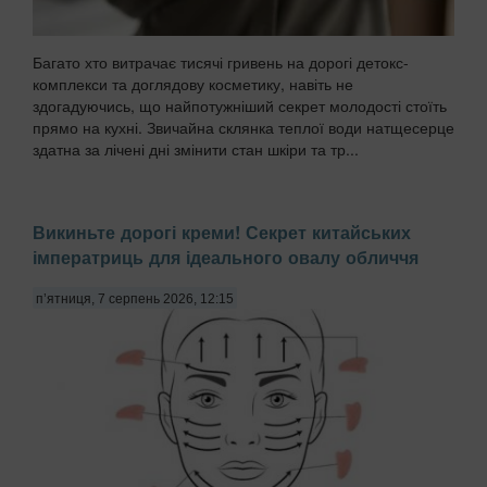
Багато хто витрачає тисячі гривень на дорогі детокс-
комплекси та доглядову косметику, навіть не
здогадуючись, що найпотужніший секрет молодості стоїть
прямо на кухні. Звичайна склянка теплої води натщесерце
здатна за лічені дні змінити стан шкіри та тр...
Викиньте дорогі креми! Секрет китайських
імператриць для ідеального овалу обличчя
п’ятниця, 7 серпень 2026, 12:15