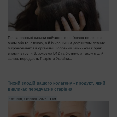
Поява ранньої сивини найчастіше пов'язана не лише з
віком або генетикою, а й із хронічним дефіцитом певних
мікроелементів в організмі. Головним чинником є брак
вітамінів групи B, зокрема B12 та біотину, а також міді й
заліза, передають Патріоти України...
Тихий злодій вашого колагену - продукт, який
викликає передчасне старіння
п’ятниця, 7 серпень 2026, 11:09