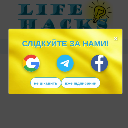
×
СЛІДКУЙТЕ ЗА НАМИ!
не цікавить
вже підписаний