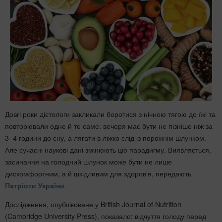
Довгі роки дієтологи закликали боротися з нічною тягою до їжі та
повторювали одне й те саме: вечеря має бути не пізніше ніж за
3−4 години до сну, а лягати в ліжко слід із порожнім шлунком.
Але сучасні наукові дані змінюють цю парадигму. Виявляється,
засинання на голодний шлунок може бути не лише
дискомфортним, а й шкідливим для здоров’я, передають
Патріоти України
.
Дослідження, опубліковане у British Journal of Nutrition
(Cambridge University Press), показало: відчуття голоду перед