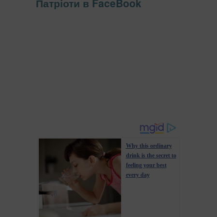
Патріоти в FaceBook
Why this ordinary
drink is the secret to
feeling your best
every day