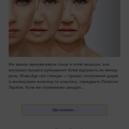
Ми звикли звинувачувати сонце в появі зморшок, але
внутрішні процеси руйнування білків відіграють не меншу
роль. Мова йде про глікацію — процес сполучення цукрів
із молекулами колагену та еластину, передають Патріоти
України. Коли ми споживаємо занадто...