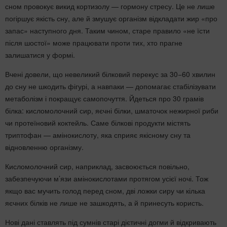
сном провокує викид кортизолу — гормону стресу. Це не лише
погіршує якість сну, але й змушує організм відкладати жир «про
запас» наступного дня. Таким чином, старе правило «не їсти
після шостої» може працювати проти тих, хто прагне
залишатися у формі.
Вчені довели, що невеликий білковий перекус за 30−60 хвилин
до сну не шкодить фігурі, а навпаки — допомагає стабілізувати
метаболізм і покращує самопочуття. Йдеться про 30 грамів
білка: кисломолочний сир, яєчні білки, шматочок нежирної риби
чи протеїновий коктейль. Саме білкові продукти містять
триптофан — амінокислоту, яка сприяє якісному сну та
відновленню організму.
Кисломолочний сир, наприклад, засвоюється повільно,
забезпечуючи м’язи амінокислотами протягом усієї ночі. Тож
якщо вас мучить голод перед сном, дві ложки сиру чи кілька
яєчних білків не лише не зашкодять, а й принесуть користь.
Нові дані ставлять під сумнів старі дієтичні догми й відкривають