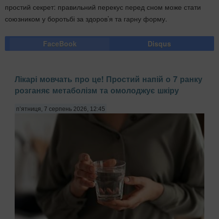
простий секрет: правильний перекус перед сном може стати
союзником у боротьбі за здоров’я та гарну форму.
FaceBook
Disqus
Лікарі мовчать про це! Простий напій о 7 ранку
розганяє метаболізм та омолоджує шкіру
п’ятниця, 7 серпень 2026, 12:45