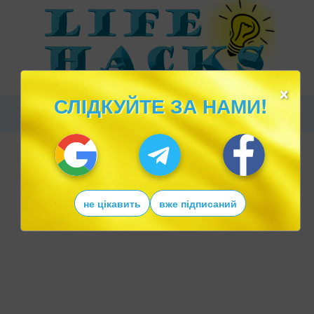
×
СЛІДКУЙТЕ ЗА НАМИ!
не цікавить
вже підписаний