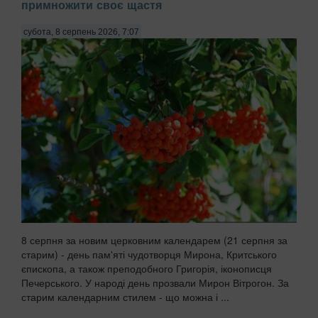
примножити своє щастя
субота, 8 серпень 2026, 7:07
8 серпня за новим церковним календарем (21 серпня за
старим) - день пам'яті чудотворця Мирона, Критського
єпископа, а також преподобного Григорія, іконописця
Печерського. У народі день прозвали Мирон Вітрогон. За
старим календарним стилем - що можна і ...