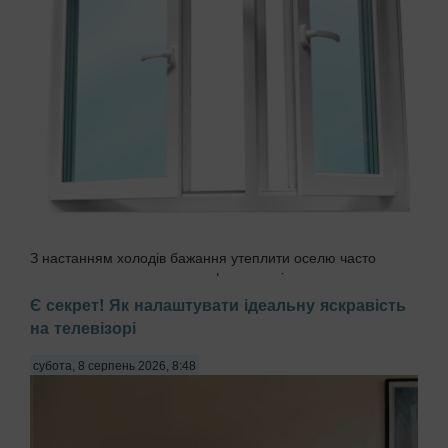
З настанням холодів бажання утеплити оселю часто
призводить до зворотного ефекту — під пластиковими
підвіконнями починає розвиватися чорна пліснява
Є секрет! Як налаштувати ідеальну яскравість
(Aspergillus niger). Причиною стає порушення
на телевізорі
герметичності монтажного шва та виникнення «містків
холоду»...
субота, 8 серпень 2026, 8:48