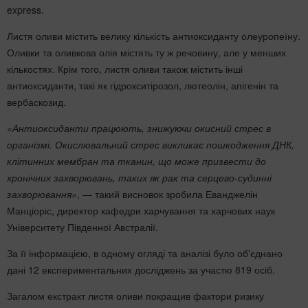
express.
Листя оливи містить велику кількість антиоксиданту олеуропеїну.
Оливки та оливкова олія містять ту ж речовину, але у менших
кількостях. Крім того, листя оливи також містить інші
антиоксиданти, такі як гідрокситірозол, лютеолін, апігенін та
вербаскозид.
«Антиоксиданти працюють, знижуючи окисний стрес в
організмі. Окислювальний стрес викликає пошкодження ДНК,
клітинних мембран та тканин, що може призвести до
хронічних захворювань, таких як рак та серцево-судинні
захворювання»
, — такий висновок зробила Еванджелін
Манціоріс, директор кафедри харчування та харчових наук
Університету Південної Австралії.
За її інформацією, в одному огляді та аналізі було об'єднано
дані 12 експериментальних досліджень за участю 819 осіб.
Загалом екстракт листя оливи покращив фактори ризику