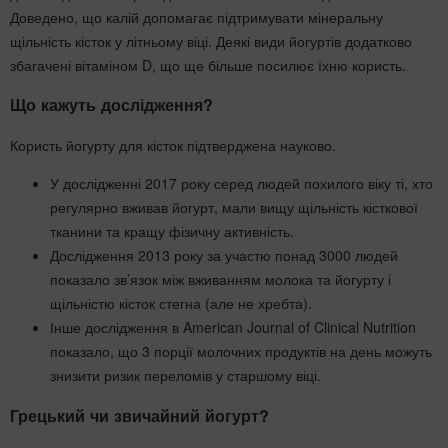
Доведено, що калій допомагає підтримувати мінеральну
щільність кісток у літньому віці. Деякі види йогуртів додатково
збагачені вітаміном D, що ще більше посилює їхню користь.
Що кажуть дослідження?
Користь йогурту для кісток підтверджена науково.
У дослідженні 2017 року серед людей похилого віку ті, хто
регулярно вживав йогурт, мали вищу щільність кісткової
тканини та кращу фізичну активність.
Дослідження 2013 року за участю понад 3000 людей
показало зв’язок між вживанням молока та йогурту і
щільністю кісток стегна (але не хребта).
Інше дослідження в American Journal of Clinical Nutrition
показало, що 3 порції молочних продуктів на день можуть
знизити ризик переломів у старшому віці.
Грецький чи звичайний йогурт?