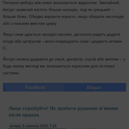
Питання вибору між ними залишається відкритим. Звичайний
йогурт зазвичай містить більше кальцію, тоді як грецький –
більше білка. Обидва варіанти корисні, якщо обирати несолодкі
або з низьким вмістом цукру.
Якщо смак здається занадто кислим, дієтологи радять додати
ягоди або цитрусові – вони покращують смак і додають вітамін
C.
Йогурт можна додавати до смузі, десертів, соусів або випічки – у
будь-якому вигляді він залишається корисним для кісткової
системи.
FaceBook
Disqus
Лише спробуйте! Як зробити рушники м’якими
після прання
четвер, 6 серпень 2026, 7:15