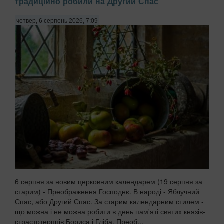
традиційно робили на Другий Спас
четвер, 6 серпень 2026, 7:09
6 серпня за новим церковним календарем (19 серпня за
старим) - Преображення Господнє. В народі - Яблучний
Спас, або Другий Спас. За старим календарним стилем -
що можна і не можна робити в день пам'яті святих князів-
страстотерпців Бориса і Гліба. Преоб...