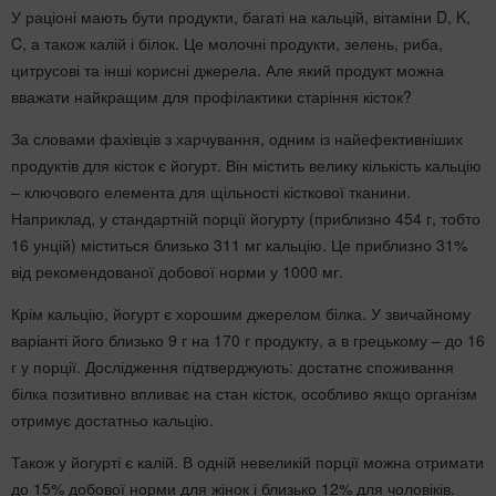
У раціоні мають бути продукти, багаті на кальцій, вітаміни D, K,
C, а також калій і білок. Це молочні продукти, зелень, риба,
цитрусові та інші корисні джерела. Але який продукт можна
вважати найкращим для профілактики старіння кісток?
За словами фахівців з харчування, одним із найефективніших
продуктів для кісток є йогурт. Він містить велику кількість кальцію
– ключового елемента для щільності кісткової тканини.
Наприклад, у стандартній порції йогурту (приблизно 454 г, тобто
16 унцій) міститься близько 311 мг кальцію. Це приблизно 31%
від рекомендованої добової норми у 1000 мг.
Крім кальцію, йогурт є хорошим джерелом білка. У звичайному
варіанті його близько 9 г на 170 г продукту, а в грецькому – до 16
г у порції. Дослідження підтверджують: достатнє споживання
білка позитивно впливає на стан кісток, особливо якщо організм
отримує достатньо кальцію.
Також у йогурті є калій. В одній невеликій порції можна отримати
до 15% добової норми для жінок і близько 12% для чоловіків.