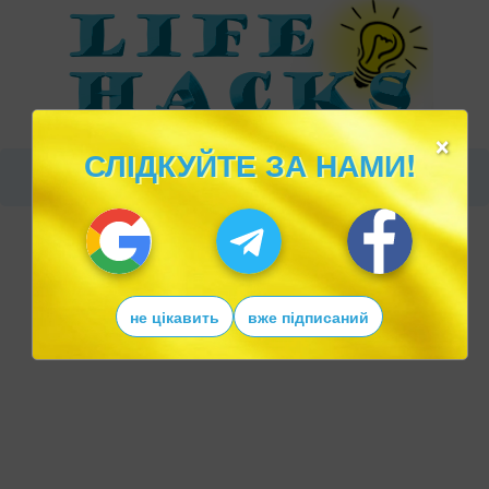
×
СЛІДКУЙТЕ ЗА НАМИ!
не цікавить
вже підписаний