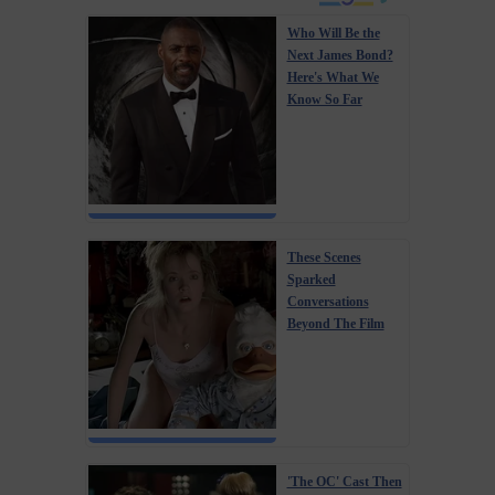
Who Will Be the
Next James Bond?
Here's What We
Know So Far
These Scenes
Sparked
Conversations
Beyond The Film
'The OC' Cast Then