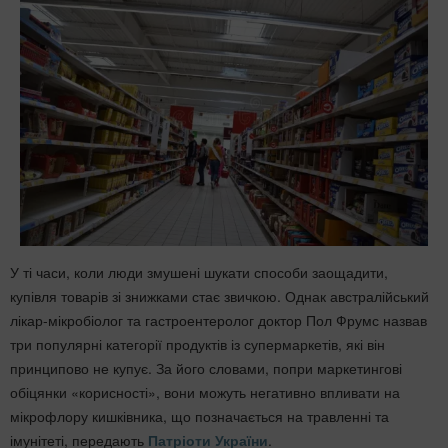
У ті часи, коли люди змушені шукати способи заощадити,
купівля товарів зі знижками стає звичкою. Однак австралійський
лікар-мікробіолог та гастроентеролог доктор Пол Фрумс назвав
три популярні категорії продуктів із супермаркетів, які він
принципово не купує. За його словами, попри маркетингові
обіцянки «корисності», вони можуть негативно впливати на
мікрофлору кишківника, що позначається на травленні та
імунітеті, передають
Патріоти України
.