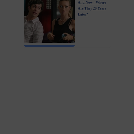
And Now - Where
Are They 20 Years
Later?