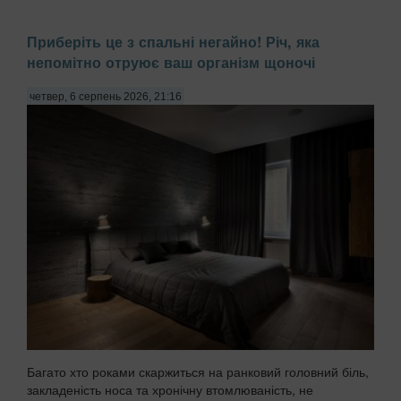
Приберіть це з спальні негайно! Річ, яка
непомітно отруює ваш організм щоночі
четвер, 6 серпень 2026, 21:16
Багато хто роками скаржиться на ранковий головний біль,
закладеність носа та хронічну втомлюваність, не