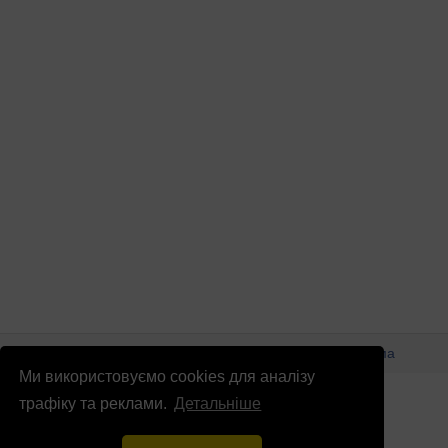
© Патріоти України 2026
Правова інформація
Реклама
Ми використовуємо cookies для аналізу
info
@
patrioty.org.ua
трафіку та реклами.
Детальніше