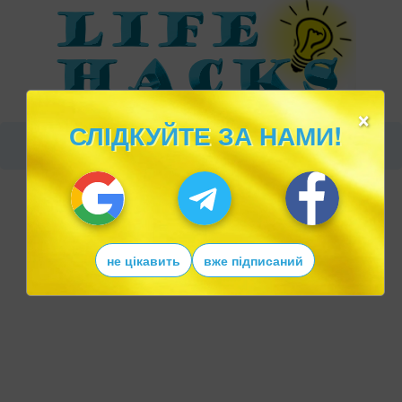
×
СЛІДКУЙТЕ ЗА НАМИ!
не цікавить
вже підписаний