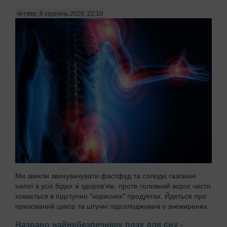
безпосередньо впливають на роботу, с...
четвер, 6 серпень 2026, 22:10
Ми звикли звинувачувати фастфуд та солодкі газовані
напої в усіх бідах зі здоров'ям, проте головний ворог часто
ховається в підступно "корисних" продуктах. Йдеться про
прихований цукор та штучні підсолоджувачі у знежирених
йогуртах, соусах і готових сн...
Названо найнебезпечнішу позу для сну -