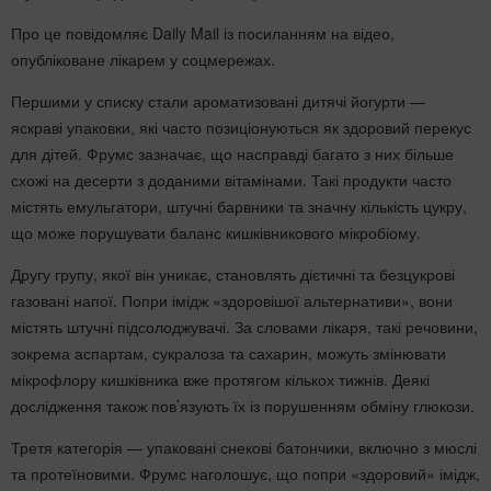
Про це повідомляє Daily Mail із посиланням на відео,
опубліковане лікарем у соцмережах.
Першими у списку стали ароматизовані дитячі йогурти —
яскраві упаковки, які часто позиціонуються як здоровий перекус
для дітей. Фрумс зазначає, що насправді багато з них більше
схожі на десерти з доданими вітамінами. Такі продукти часто
містять емульгатори, штучні барвники та значну кількість цукру,
що може порушувати баланс кишківникового мікробіому.
Другу групу, якої він уникає, становлять дієтичні та безцукрові
газовані напої. Попри імідж «здоровішої альтернативи», вони
містять штучні підсолоджувачі. За словами лікаря, такі речовини,
зокрема аспартам, сукралоза та сахарин, можуть змінювати
мікрофлору кишківника вже протягом кількох тижнів. Деякі
дослідження також пов’язують їх із порушенням обміну глюкози.
Третя категорія — упаковані снекові батончики, включно з мюслі
та протеїновими. Фрумс наголошує, що попри «здоровий» імідж,