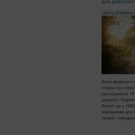
для довголітт
субота, 8 серпень 
Вчені-фізіологи
теорію про обов
проходження 10 
здоров'я. Марке
Японії ще у 1960
завищеним для б
людей. передають