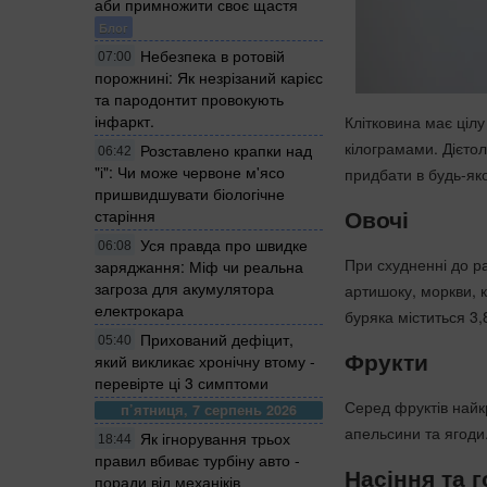
аби примножити своє щастя
Блог
Небезпека в ротовій
07:00
порожнині: Як незрізаний карієс
та пародонтит провокують
інфаркт.
Клітковина має цілу
кілограмами. Дієто
Розставлено крапки над
06:42
"і": Чи може червоне м'ясо
придбати в будь-як
пришвидшувати біологічне
Овочі
старіння
Уся правда про швидке
06:08
При схудненні до ра
заряджання: Міф чи реальна
загроза для акумулятора
артишоку, моркви, к
електрокара
буряка міститься 3,8
Прихований дефіцит,
05:40
Фрукти
який викликає хронічну втому -
перевірте ці 3 симптоми
Серед фруктів найк
п’ятниця, 7 серпень 2026
апельсини та ягоди.
Як ігнорування трьох
18:44
правил вбиває турбіну авто -
Насіння та г
поради від механіків