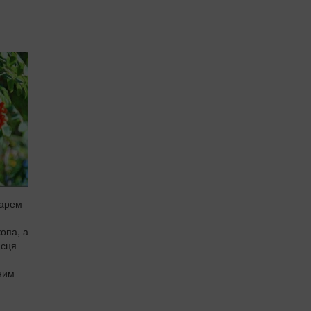
дарем
опа, а
исця
ним