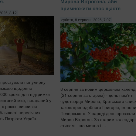
я.
Мирона Вітрогона, аби
примножити своє щастя
2026, 8:12
субота, 8 серпень 2026, 7:07
 спростували популярну
'язкове щоденне
8 серпня за новим церковним кален
000 кроків для підтримки
(21 серпня за старим) - день пам'яті
тинговий міф, вигаданий у
чудотворця Мирона, Критського єписк
-х роках, виявився
також преподобного Григорія, іконоп
ільшості пересічних
Печерського. У народі день прозвали
 Патріоти Україн...
Мирон Вітрогон. За старим календар
стилем - що можна і ...