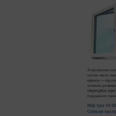
З настанням хол
оселю часто при
ефекту — під пл
починає розвива
(Aspergillus nig
порушення герм
та виникнення «м
Міф про 10 00
Скільки насп