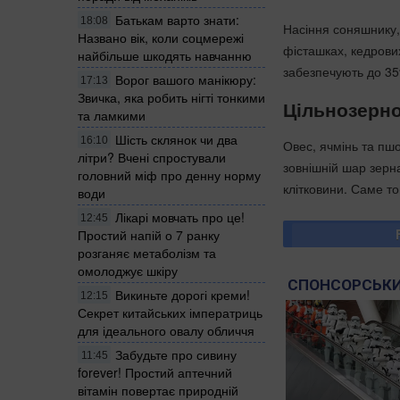
Батькам варто знати:
18:08
Насіння соняшнику, 
Названо вік, коли соцмережі
фісташках, кедрових
найбільше шкодять навчанню
забезпечують до 35%
Ворог вашого манікюру:
17:13
Звичка, яка робить нігті тонкими
Цільнозерно
та ламкими
Шість склянок чи два
16:10
Овес, ячмінь та пш
літри? Вчені спростували
зовнішній шар зерн
головний міф про денну норму
клітковини. Саме то
води
Лікарі мовчать про це!
12:45
Простий напій о 7 ранку
розганяє метаболізм та
омолоджує шкіру
СПОНСОРСЬКИ
Викиньте дорогі креми!
12:15
Секрет китайських імператриць
для ідеального овалу обличчя
Забудьте про сивину
11:45
forever! Простий аптечний
вітамін повертає природній