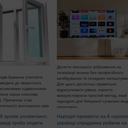
Досягти якіснішого зображення на
телевізорі можна без професійного
одів бажання утеплити
калібрування та складних налаштуван
зводить до зворотного
Для цього достатньо правильно
астиковими підвіконнями
відрегулювати рівень чорного,
тися чорна пліснява
використовуючи простий метод, який
er). Причиною стає
підходить для більшості сучасних мо
етичності монтажного шва
передають ...
істків холоду»...
0 кроків розвінчано:
Народні прикмети на 8 серпня
равді треба ходити
українці спрадавна робили на