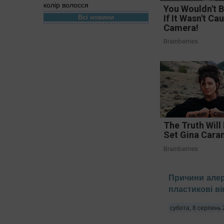
колір волосся
You Wouldn't B
Всі новини
If It Wasn't Ca
Camera!
Brainberries
The Truth Will 
Set Gina Cara
Brainberries
Причини алер
пластикові ві
субота, 8 серпень 