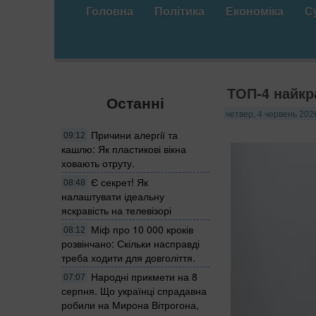
Головна
Політика
Економіка
С
ТОП-4 найкр
Останні
четвер, 4 червень 202
Причини алергії та
09:12
кашлю: Як пластикові вікна
ховають отруту.
Є секрет! Як
08:48
налаштувати ідеальну
яскравість на телевізорі
Міф про 10 000 кроків
08:12
розвінчано: Скільки насправді
треба ходити для довголіття.
Народні прикмети на 8
07:07
серпня. Що українці спрадавна
робили на Мирона Вітрогона,