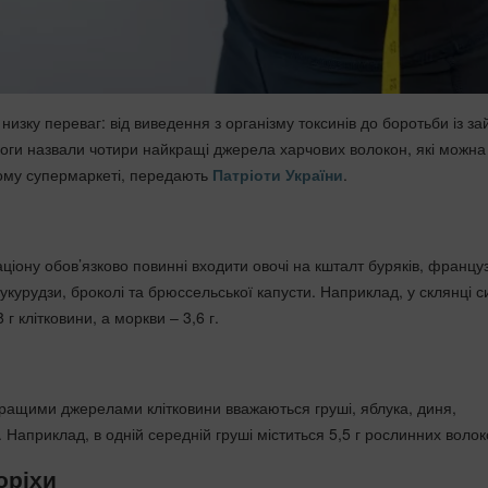
 низку переваг: від виведення з організму токсинів до боротьби із з
логи назвали чотири найкращі джерела харчових волокон, які можна
ому супермаркеті, передають
Патріоти України
.
ціону обов’язково повинні входити овочі на кшталт буряків, францу
укурудзи, броколі та брюссельської капусти. Наприклад, у склянці с
 г клітковини, а моркви – 3,6 г.
ращими джерелами клітковини вважаються груші, яблука, диня,
 Наприклад, в одній середній груші міститься 5,5 г рослинних волок
оріхи