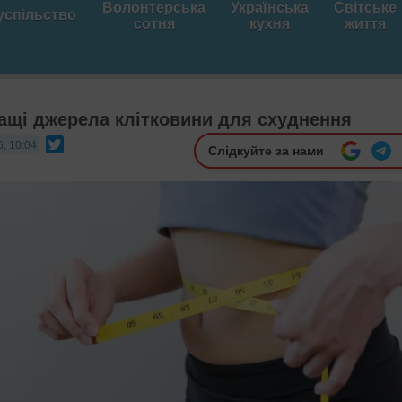
Волонтерська
Українська
Світське
успільство
сотня
кухня
життя
ащі джерела клітковини для схуднення
Twitter
6, 10:04
Слідкуйте за нами