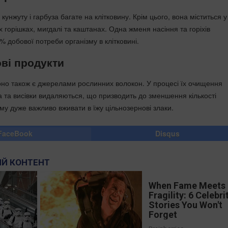
кунжуту і гарбуза багате на клітковину. Крім цього, вона міститься у
 горішках, мигдалі та каштанах. Одна жменя насіння та горіхів
 добової потреби організму в клітковині.
ві продукти
оно також є джерелами рослинних волокон. У процесі їх очищення
а та висівки видаляються, що призводить до зменшення кількості
му дуже важливо вживати в їжу цільнозернові злаки.
FaceBook
Disqus
Й КОНТЕНТ
When Fame Meets
Fragility: 6 Celebri
Stories You Won't
Forget