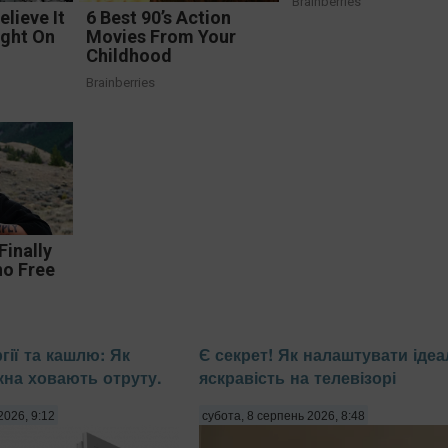
Brainberries
elieve It
6 Best 90’s Action
ught On
Movies From Your
Childhood
Brainberries
Finally
no Free
гії та кашлю: Як
Є секрет! Як налаштувати іде
кна ховають отруту.
яскравість на телевізорі
2026, 9:12
субота, 8 серпень 2026, 8:48