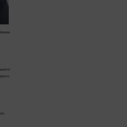
айвими
зького
ирого
он.