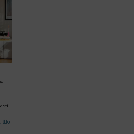
ь.
делей,
. Що