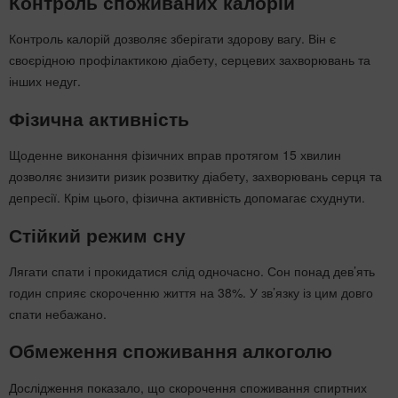
Контроль споживаних калорій
Контроль калорій дозволяє зберігати здорову вагу. Він є
своєрідною профілактикою діабету, серцевих захворювань та
інших недуг.
Фізична активність
Щоденне виконання фізичних вправ протягом 15 хвилин
дозволяє знизити ризик розвитку діабету, захворювань серця та
депресії. Крім цього, фізична активність допомагає схуднути.
Стійкий режим сну
Лягати спати і прокидатися слід одночасно. Сон понад дев’ять
годин сприяє скороченню життя на 38%. У зв’язку із цим довго
спати небажано.
Обмеження споживання алкоголю
Дослідження показало, що скорочення споживання спиртних