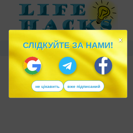
×
СЛІДКУЙТЕ ЗА НАМИ!
не цікавить
вже підписаний