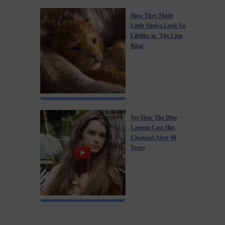
How They Made
Little Simba Look So
Lifelike in 'The Lion
King'
See How The Blue
Lagoon Cast Has
Changed After 46
Years