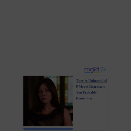
They're Unbearable!
9 Movie Characters
You Probably
Remember