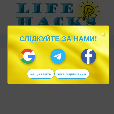
×
СЛІДКУЙТЕ ЗА НАМИ!
не цікавить
вже підписаний