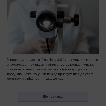
зображення може чимало розповісти про пріоритети,
характер та особливості мислення. Подібні оптичні тести
виступають у ролі своєрідного дзеркала, яке відображає
наші внутрішні установки та підсвідом...
У першому триместрі більшість майбутніх мам стикаються
з токсикозом, при якому у жінки спостерігається нудота,
змінюється апетит та з’являється відраза до деяких
продуктів. Важливо у цей період прислухатися до свого
організму та підбирати підхід до хар...