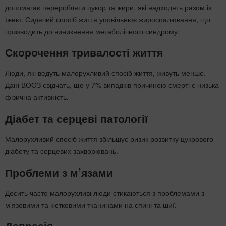
допомагає переробляти цукор та жири, які надходять разом із
їжею. Сидячий спосіб життя уповільнює жироспалювання, що
призводить до виникнення метаболічного синдрому.
Скорочення тривалості життя
Люди, які ведуть малорухливий спосіб життя, живуть менше.
Дані ВООЗ свідчать, що у 7% випадків причиною смерті є низька
фізична активність.
Діабет та серцеві патології
Малорухливий спосіб життя збільшує ризик розвитку цукрового
діабету та серцевих захворювань.
Проблеми з м’язами
Досить часто малорухливі люди стикаються з проблемами з
м’язовими та кістковими тканинами на спині та шиї.
Депресія