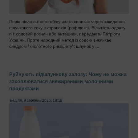
Печія після ситного обіду часто виникає через закидання
шлункового соку в стравохід (рефлюкс). Більшість одразу
п'є содовий розчин або антациди, передають Патріоти
України. Проте народний метод із содою викликає
синдром "кислотного рикошету": шлунок у ...
Руйнують підшлункову залозу: Чому не можна
захоплюватися знежиреними молочними
продуктами
неділя, 9 серпень 2026, 18:18