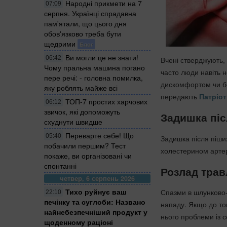
Народні прикмети на 7
07:09
серпня. Українці спрадавна
пам'ятали, що цього дня
обов'язково треба бути
щедрими
Блог
Ви могли це не знати!
06:42
Вчені стверджують,
Чому пральна машина погано
часто люди навіть 
пере речі: - головна помилка,
дискомфортом чи бол
яку роблять майже всі
передають
Патріот
ТОП-7 простих харчових
06:12
звичок, які допоможуть
Задишка піс
схуднути швидше
Переварте себе! Що
05:40
Задишка після піши
побачили першим? Тест
холестерином артер
покаже, ви організовані чи
спонтанні
Розлад тра
четвер, 6 серпень 2026
Тихо руйнує ваш
Спазми в шлунково-к
22:10
печінку та суглоби: Названо
нападу. Якщо до тог
найнебезпечніший продукт у
нього проблеми із с
щоденному раціоні