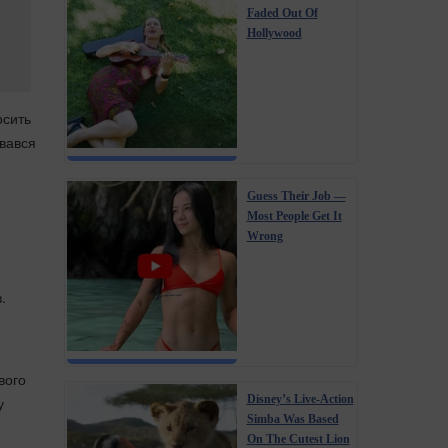
Faded Out Of
Hollywood
осить
увався
Guess Their Job —
Most People Get It
Wrong
.
вого
Disney’s Live-Action
у
Simba Was Based
On The Cutest Lion