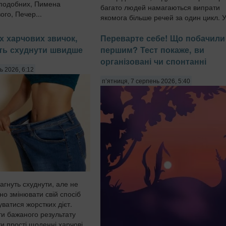
еподобних, Пимена
багато людей намагаються випрати
го, Печер...
якомога більше речей за один цикл. 
барабан потрапляють одночасн...
х харчових звичок,
Переварте себе! Що побачили
ть схуднути швидше
першим? Тест покаже, ви
організовані чи спонтанні
ь 2026, 6:12
п’ятниця, 7 серпень 2026, 5:40
агнуть схуднути, але не
но змінювати свій спосіб
ватися жорстких дієт.
ти бажаного результату
и прості щоденні харчові