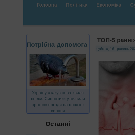
Головна
Політика
Економіка
С
ТОП-5 ранні
Потрібна допомога
субота, 16 травень 20
Україну атакує нова хвиля
спеки: Синоптики уточнили
прогноз погоди на початок
серпня
Останні