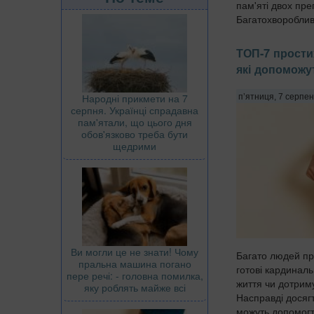
пам'яті двох пр
Багатохворобливо
ТОП-7 прости
які допоможу
Народні прикмети на 7
п’ятниця, 7 серпен
серпня. Українці спрадавна
пам'ятали, що цього дня
обов'язково треба бути
щедрими
Ви могли це не знати! Чому
Багато людей пр
пральна машина погано
готові кардиналь
пере речі: - головна помилка,
життя чи дотриму
яку роблять майже всі
Насправді досяг
можуть допомогт