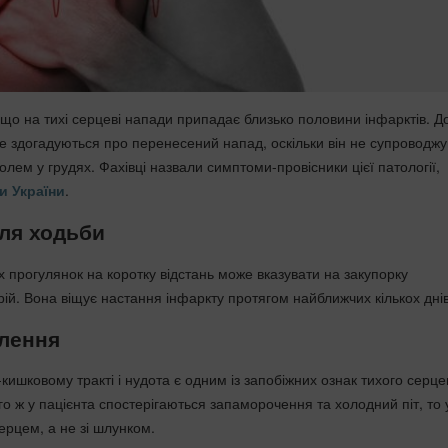
 що на тихі серцеві напади припадає близько половини інфарктів. Д
не здогадуються про перенесений напад, оскільки він не супроводж
ем у грудях. Фахівці назвали симптоми-провісники цієї патології,
и України
.
ля ходьби
х прогулянок на коротку відстань може вказувати на закупорку
ій. Вона віщує настання інфаркту протягом найближчих кількох днів
влення
ишковому тракті і нудота є одним із запобіжних ознак тихого серце
о ж у пацієнта спостерігаються запаморочення та холодний піт, то 
ерцем, а не зі шлунком.