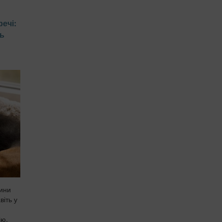
ечі:
ть
шини
віть у
ію,