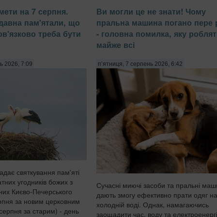
мети на 7 серпня.
Ви могли це не знати! Чому
адавна пам'ятали, що
пральна машина погано пере р
ов'язково треба бути
- головна помилка, яку робля
майже всі
ь 2026, 7:09
п’ятниця, 7 серпень 2026, 6:42
адає святкування пам'яті
тних угодників божих з
Сучасні миючі засоби та пральні ма
них Києво-Печерського
дають змогу ефективно прати одяг на
рпня за новим церковним
холодній воді. Однак, намагаючись
серпня за старим) - день
заощадити час, воду та електроенерг