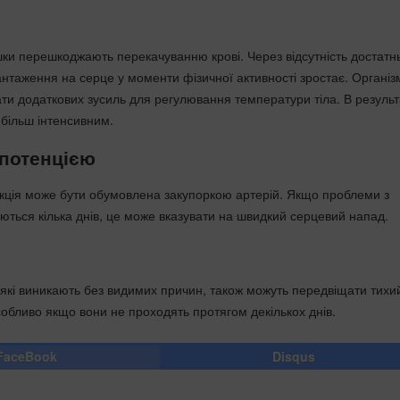
ки перешкоджають перекачуванню крові. Через відсутність достатн
антаження на серце у моменти фізичної активності зростає. Організ
ти додаткових зусиль для регулювання температури тіла. В результ
 більш інтенсивним.
потенцією
ція може бути обумовлена закупоркою артерій. Якщо проблеми з
аються кілька днів, це може вказувати на швидкий серцевий напад.
, які виникають без видимих причин, також можуть передвіщати тихи
обливо якщо вони не проходять протягом декількох днів.
FaceBook
Disqus