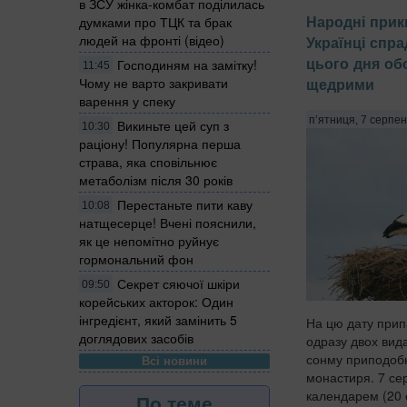
в ЗСУ жінка-комбат поділилась
Народні прик
думками про ТЦК та брак
людей на фронті (відео)
Українці спр
цього дня об
Господиням на замітку!
11:45
щедрими
Чому не варто закривати
варення у спеку
п’ятниця, 7 серпен
Викиньте цей суп з
10:30
раціону! Популярна перша
страва, яка сповільнює
метаболізм після 30 років
Перестаньте пити каву
10:08
натщесерце! Вчені пояснили,
як це непомітно руйнує
гормональний фон
Секрет сяючої шкіри
09:50
корейських акторок: Один
інгредієнт, який замінить 5
На цю дату прип
доглядових засобів
одразу двох вида
сонму приподоб
Всі новини
монастиря. 7 се
календарем (20 
По теме