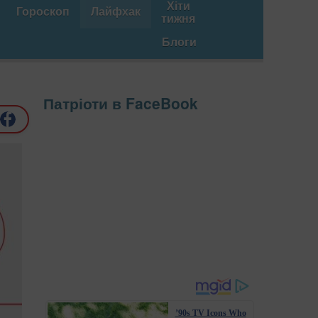
Хіти
Гороскоп
Лайфхак
тижня
Блоги
Патріоти в FaceBook
’90s TV Icons Who