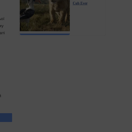
Cub Ever
ьої
му
аті
й