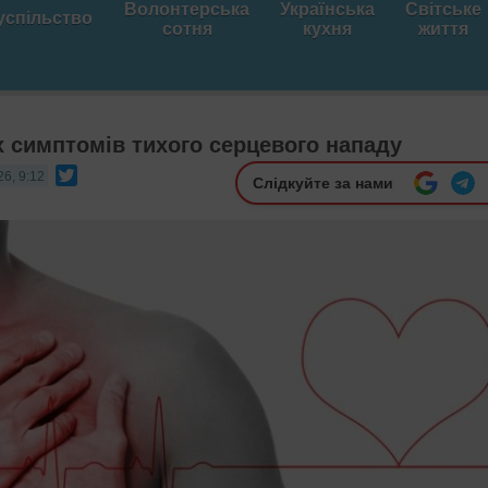
Волонтерська
Українська
Світське
успільство
сотня
кухня
життя
х симптомів тихого серцевого нападу
Twitter
26, 9:12
Слідкуйте за нами