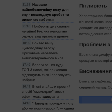
Пітливість
Названо
21:28
найнебезпечнішу позу для
сну - пошкоджує хребет та
Холестеринові бляш
викликає набряки
кількості кисню нав
Приберіть це з спальні
21:16
доводиться доклада
негайно! Річ, яка непомітно
потовиділення стає
отруює ваш організм щоночі
Проблеми з 
Вбиває вашу
18:30
щитоподібну залозу!
Прихована небезпека
Еректильна дисфунк
антибактеріального мила
ерекцією спостеріг
Вороги ваших судин:
17:49
Виснаження
ТОП-3 напої, які приховано
підвищують тиск і провокують
набряки
Втома та слабкість
Вчені знайшли простий
серцевий напад. Ос
16:49
спосіб "омолодити" мозок -
ефект може здивувати
"Наведіть порядок у тилу
14:18
або ми поміняємося!", — єдина