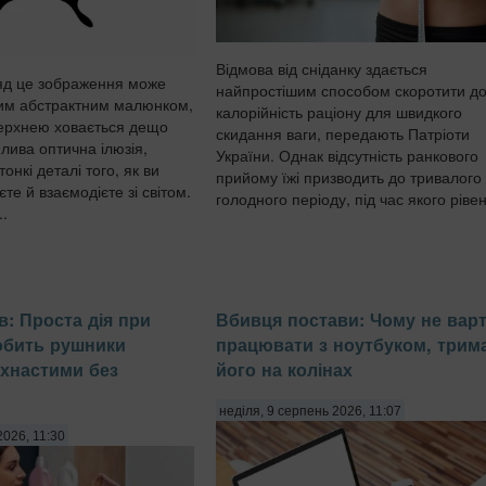
Відмова від сніданку здається
яд це зображення може
найпростішим способом скоротити д
ним абстрактним малюнком,
калорійність раціону для швидкого
верхнею ховається дещо
скидання ваги, передають Патріоти
лива оптична ілюзія,
України. Однак відсутність ранкового
онкі деталі того, як ви
прийому їжі призводить до тривалого
те й взаємодієте зі світом.
голодного періоду, під час якого рівен
..
в: Проста дія при
Вбивця постави: Чому не вар
робить рушники
працювати з ноутбуком, трим
ухнастими без
його на колінах
неділя, 9 серпень 2026, 11:07
2026, 11:30