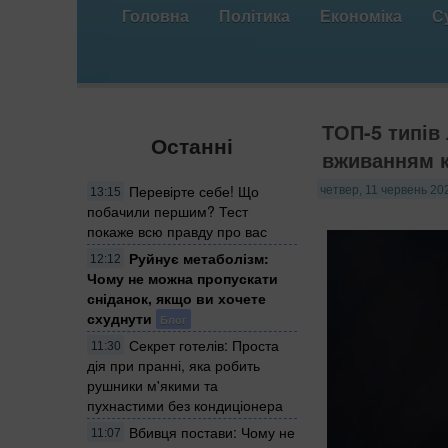
Головна
Політика
Економіка
С
ТОП-5 типів
Останні
вживанням 
Перевірте себе! Що
четвер, 11 червень 202
13:15
побачили першим? Тест
покаже всю правду про вас
Руйнує метаболізм:
12:12
Чому не можна пропускати
сніданок, якщо ви хочете
схуднути
Блог
Секрет готелів: Проста
11:30
дія при пранні, яка робить
рушники м'якими та
пухнастими без кондиціонера
Вбивця постави: Чому не
11:07