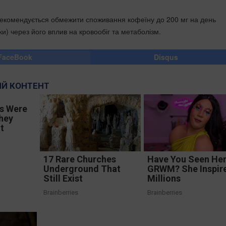
Їм рекомендується обмежити споживання кофеїну до 200 мг на день
и) через його вплив на кровообіг та метаболізм.
FaceBook
Disqus
Й КОНТЕНТ
s Were
hey
t
17 Rare Churches
Have You Seen He
Underground That
GRWM? She Inspir
Still Exist
Millions
Brainberries
Brainberries