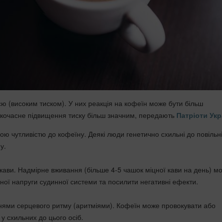
ією (високим тиском). У них реакція на кофеїн може бути більш
кочасне підвищення тиску більш значним, передають
Патріоти Укр
ою чутливістю до кофеїну. Деякі люди генетично схильні до повільн
у.
то кави. Надмірне вживання (більше 4-5 чашок міцної кави на день) м
чної напруги судинної системи та посилити негативні ефекти.
нями серцевого ритму (аритміями). Кофеїн може провокувати або
у схильних до цього осіб.