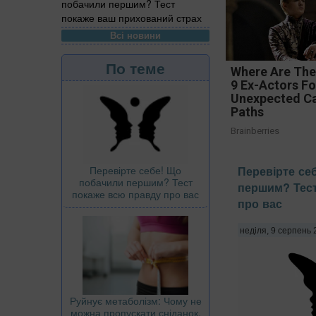
побачили першим? Тест
покаже ваш прихований страх
Всі новини
По теме
Where Are Th
9 Ex-Actors F
Unexpected C
Paths
Brainberries
Перевірте себе! Що
Перевірте се
побачили першим? Тест
першим? Тест
покаже всю правду про вас
про вас
неділя, 9 серпень 
Руйнує метаболізм: Чому не
можна пропускати сніданок,