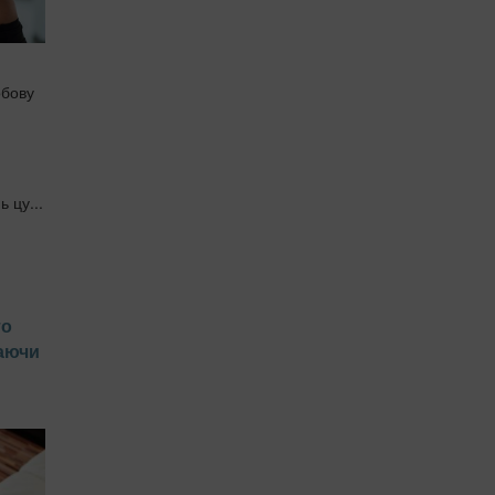
обову
ь цу...
то
аючи