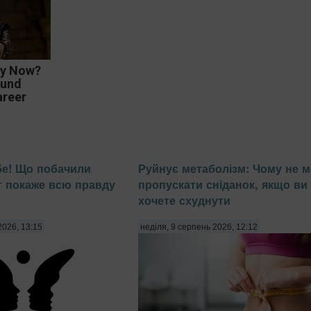
ey Now?
ound
areer
бе! Що побачили
Руйнує метаболізм: Чому не 
 покаже всю правду
пропускати сніданок, якщо ви
хочете схуднути
2026, 13:15
неділя, 9 серпень 2026, 12:12