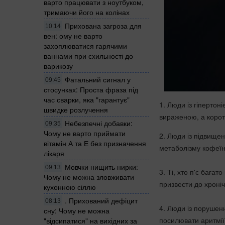
варто працювати з ноутбуком,
тримаючи його на колінах
Прихована загроза для
10:14
вен: ому не варто
захоплюватися гарячими
ваннами при схильності до
варикозу
Фатальний сигнал у
09:45
стосунках: Проста фраза під
час сварки, яка "гарантує"
1. Люди із гіпертон
швидке розлучення
вираженою, а корот
Небезпечні добавки:
09:35
Чому не варто приймати
2. Люди із підвищен
вітамін А та Е без призначення
метаболізму кофеїн
лікаря
Мовчки нищить нирки:
09:13
3. Ті, хто п'є бага
Чому не можна зловживати
призвести до хроні
кухонною сіллю
. Прихований дефіцит
08:13
4. Люди із порушен
сну: Чому не можна
посилювати аритмії 
"відсипатися" на вихідних за