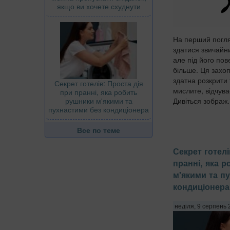
якщо ви хочете схуднути
На перший погл
здатися звичай
але під його по
більше. Ця захоп
здатна розкрити т
Секрет готелів: Проста дія
мислите, відчуває
при пранні, яка робить
Дивіться зображ.
рушники м'якими та
пухнастими без кондиціонера
Все по теме
Секрет готелі
пранні, яка 
м'якими та п
кондиціонера
неділя, 9 серпень 