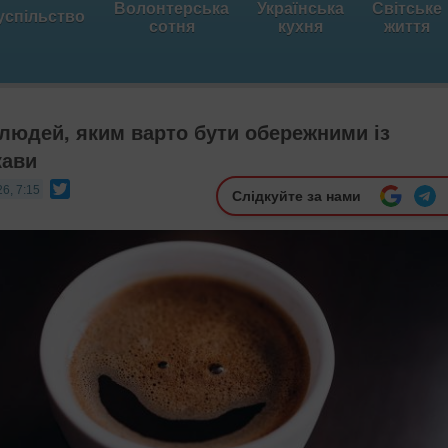
Волонтерська
Українська
Світське
успільство
сотня
кухня
життя
 людей, яким варто бути обережними із
кави
Twitter
6, 7:15
Слідкуйте за нами