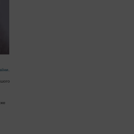
аїни
.
ішого
оже