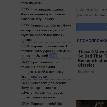
весь тиждень
5. Вагітні жінки. 
Тихо нищить судини:
07:45
Чому не можна довго сидіти
(приблизно 1-2 чашк
склавши ногу на ногу
Нищить суглоби ніг: Чому
07:15
не варто постійно ходити у
взутті на абсолютно плоскій
підошві
СПОНСОРСЬКИ
Народні прикмети на 9
07:09
серпня: Чому українці цей день
These 6 Movie
прозвали Зміїний
So Bad That T
Блог
Became Instan
Прихований ворог
06:42
Classics
печінки: Небезпечний
інгредієнт, який міститься у
Brainberries
"дієтичних" соках
Небезпека для легенів:
06:14
Чому не варто спати з
увімкненим вентилятором,
спрямованим на ліжко
Перевірте себе! Що
05:40