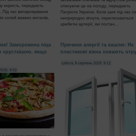
шу користь, передають
списуючи це на погоду, передають
. Під час випаровування
Патріоти України. Коли шия під час с
ія солей важких металів,
неприродно зігнута, перетискаються
хребетні артерії, які постач...
юк! Заморожена піца
Причини алергії та кашлю: Як
о хрусткішою. якщо
пластикові вікна ховають отр
субота, 8 серпень 2026, 9:12
2026, 9:53
 є основним продуктом у