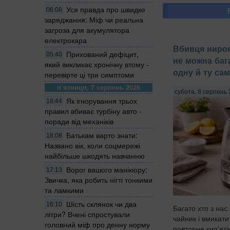
Уся правда про швидке
06:08
заряджання: Міф чи реальна
загроза для акумулятора
електрокара
Вбивця нирок
Прихований дефіцит,
05:40
не можна баг
який викликає хронічну втому -
одну й ту са
перевірте ці три симптоми
п’ятниця, 7 серпень 2026
субота, 8 серпень 
Як ігнорування трьох
18:44
правил вбиває турбіну авто -
поради від механіків
Батькам варто знати:
18:08
Названо вік, коли соцмережі
найбільше шкодять навчанню
Ворог вашого манікюру:
17:13
Звичка, яка робить нігті тонкими
та ламкими
Шість склянок чи два
16:10
Багато хто з нас
літри? Вчені спростували
чайник і вмикати
головний міф про денну норму
повторне кип'яті