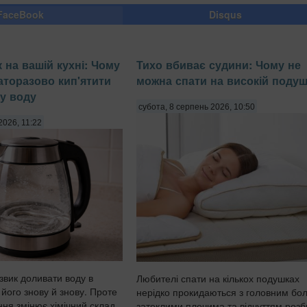
FaceBook
Disqus
 на вашій кухні: Чому
Тихо вбиває судини: Чому не
аторазово кип'ятити
можна спати на високій подуш
му воду
субота, 8 серпень 2026, 10:50
2026, 11:22
 звик доливати воду в
Любителі спати на кількох подушках
 його знову й знову. Проте
нерідко прокидаються з головним бо
ння змінює хімічний склад
затеклими плечима та відчуттям розби