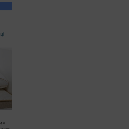
ці
лем,
тості,