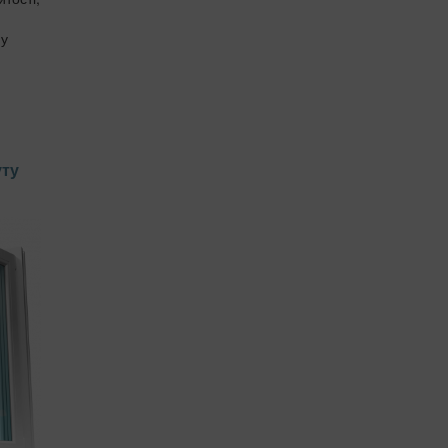
ну
уту