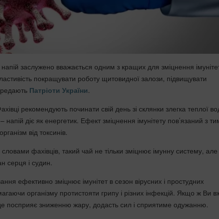
напій заслужено вважається одним з кращих для зміцнення імуніте
ластивість покращувати роботу щитовидної залози, підвищувати
передають
Патріоти України
.
ахівці рекомендують починати свій день зі склянки злегка теплої во
напій діє як енергетик. Ефект зміцнення імунітету пов’язаний з ти
рганізм від токсинів.
 словами фахівців, такий чай не тільки зміцнює імунну систему, але
ан серця і судин.
ання ефективно зміцнює імунітет в сезон вірусних і простудних
агаючи організму протистояти грипу і різних інфекцій. Якщо ж Ви в
аде посприяє зниженню жару, додасть сил і сприятиме одужанню.