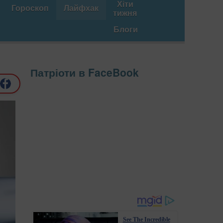
Хіти
Гороскоп
Лайфхак
тижня
Блоги
Патріоти в FaceBook
See The Incredible