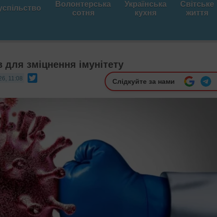
Волонтерська
Українська
Світське
успільство
сотня
кухня
життя
в для зміцнення імунітету
Twitter
26, 11:08
Слідкуйте за нами