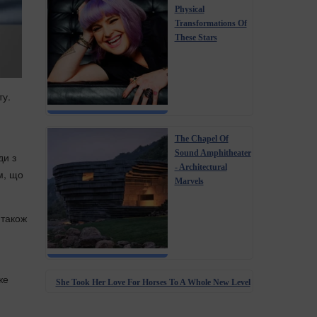
Physical
Transformations Of
These Stars
ту.
The Chapel Of
Sound Amphitheater
ди з
- Architectural
м, що
Marvels
 також
же
She Took Her Love For Horses To A Whole New Level