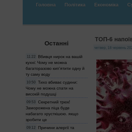
Головна
Політика
Економіка
С
ТОП-6 напої
Останні
четвер, 18 червень 20
Вбивця нирок на вашій
11:22
кухні: Чому не можна
багаторазово кип'ятити одну й
ту саму воду
Тихо вбиває судини:
10:50
Чому не можна спати на
високій подушці
Секретний трюк!
09:53
Заморожена піца буде
набагато хрусткішою. якщо
зробити це
Причини алергії та
09:12