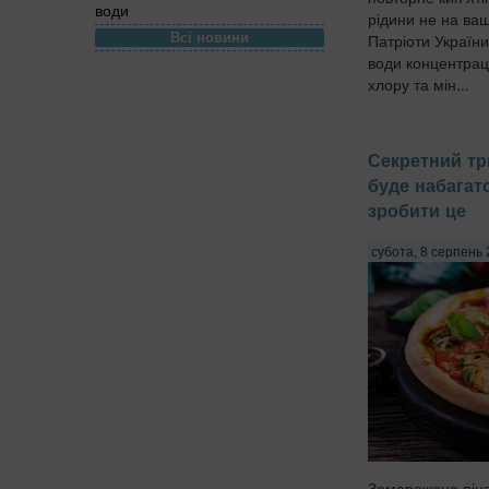
води
рідини не на ва
Всі новини
Патріоти України
води концентрац
хлору та мін...
Секретний тр
буде набагат
зробити це
субота, 8 серпень 
Заморожена піца