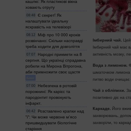
кашлю: Як пластикові вікна
ховають отруту
Є секрет! Як
08:48
налаштувати ідеальну
яскравість на телевізорі
Міф про 10 000 кроків
08:12
Імбирний чай.
Цей 
розвінчано: Скільки насправді
треба ходити для довголіття
Імбирний чай має в
активність мозку, 
Народні прикмети на 8
07:07
серпня. Що українці спрадавна
Вода з лимоном.
Ф
робили на Мирона Вітрогона,
аби примножити своє щастя
шматочком лимона – 
Блог
питво води очищає о
Небезпека в ротовій
07:00
Чай з обліпихи.
За
порожнині: Як карієс та
пародонтит провокують
позитивно діє на ст
інфаркт.
Каркаде.
Його вжив
Розставлено крапки над
06:42
захворювань, допом
"і": Чи може червоне м'ясо
захворіли, то карк
пришвидшувати біологічне
старіння