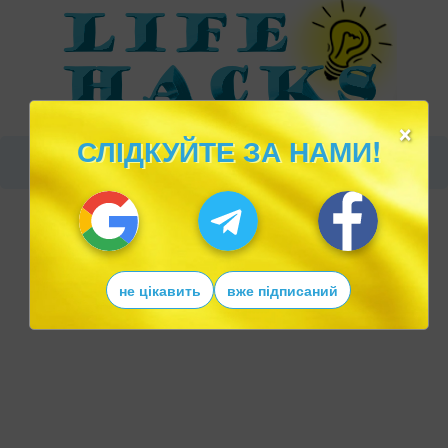
×
СЛІДКУЙТЕ ЗА НАМИ!
не цікавить
вже підписаний