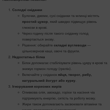
Солодкі сніданки
Булочки, джеми, сухі сніданки та млинці містять
простий цукор
, який швидко підвищує рівень
глюкози в крові.
Через годину після такого сніданку голод
повертається знову.
Рішення: обирайте
складні вуглеводи
—
цільнозернові каші, овочі та фрукти.
Недостатньо білка
Білок допомагає стабілізувати рівень цукру в крові та
знижує гормон голоду (грелін).
Включайте у сніданок
яйця, творог, рибу,
натуральний йогурт або курку
.
Ігнорування корисних жирів
Оливкова олія, авокадо, горіхи та насіння чіа
підтримують енергію, ситість та роботу мозку.
Жири також допомагають засвоювати вітаміни та
мають протизапальні властивості.