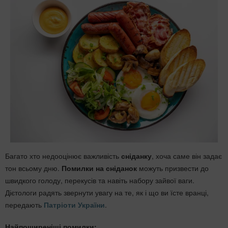
Багато хто недооцінює важливість
сніданку
, хоча саме він задає
тон всьому дню.
Помилки на сніданок
можуть призвести до
швидкого голоду, перекусів та навіть набору зайвої ваги.
Дієтологи радять звернути увагу на те, як і що ви їсте вранці,
передають
Патріоти України
.
Найпоширеніші помилки: