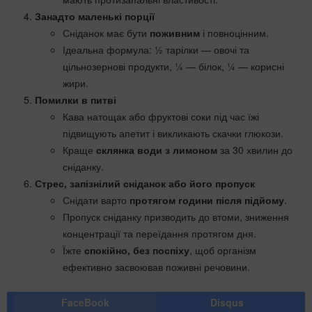
Занадто маленькі порції
Сніданок має бути
поживним
і повноцінним.
Ідеальна формула: ½ тарілки — овочі та
цільнозернові продукти, ¼ — білок, ¼ — корисні
жири.
Помилки в питві
Кава натощак або фруктові соки під час їжі
підвищують апетит і викликають скачки глюкози.
Краще
склянка води з лимоном
за 30 хвилин до
сніданку.
Стрес, запізнілий сніданок або його пропуск
Снідати варто
протягом години після підйому
.
Пропуск сніданку призводить до втоми, зниження
концентрації та переїдання протягом дня.
Їжте
спокійно, без поспіху
, щоб організм
ефективно засвоював поживні речовини.
FaceBook
Disqus