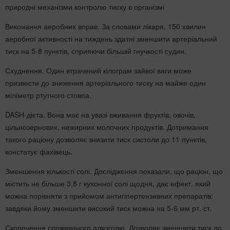
природні механізми контролю тиску в організмі
Виконання аеробних вправ. За словами лікаря, 150 хвилин
аеробної активності на тиждень здатні зменшити артеріальний
тиск на 5-8 пунктів, сприяючи більшій гнучкості судин.
Схуднення. Один втрачений кілограм зайвої ваги може
призвести до зниження артеріального тиску на майже один
міліметр ртутного стовпа.
DASH-дієта. Вона має на увазі вживання фруктів, овочів,
цільнозернових, нежирних молочних продуктів. Дотримання
такого раціону дозволяє знизити тиск систоли до 11 пунктів,
констатує фахівець.
Зменшення кількості солі. Дослідження показали, що раціон, що
містить не більше 3,8 г кухонної солі щодня, дає ефект, який
можна порівняти з прийомом антигіпертензивних препаратів:
завдяки йому зменшити високий тиск можна на 5-6 мм рт. ст.
Скорочення споживаного алкоголю. Дозволяє зменшити тиск до