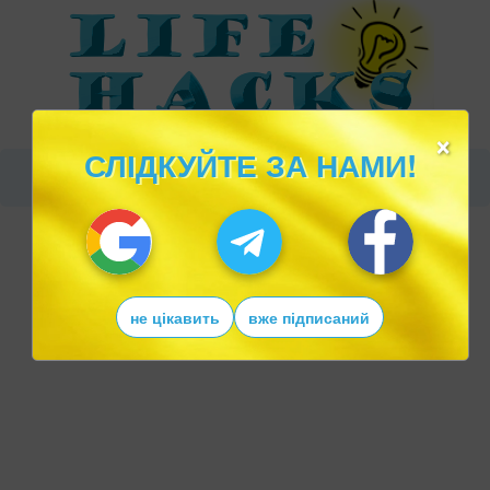
×
СЛІДКУЙТЕ ЗА НАМИ!
не цікавить
вже підписаний