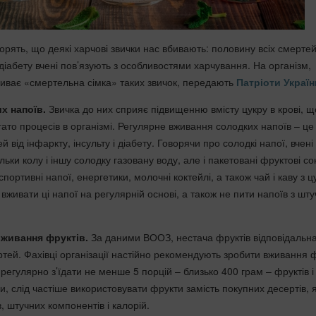
орять, що деякі харчові звички нас вбивають: половину всіх смертей
і діабету вчені пов’язують з особливостями харчування. На організм,
ливає «смертельна сімка» таких звичок, передають
Патріоти Україн
х напоїв.
Звичка до них сприяє підвищенню вмісту цукру в крові, щ
гато процесів в організмі. Регулярне вживання солодких напоїв – це
 від інфаркту, інсульту і діабету. Говорячи про солодкі напої, вчені
льки колу і іншу солодку газовану воду, але і пакетовані фруктові со
портивні напої, енергетики, молочні коктейлі, а також чай і каву з ц
вживати ці напої на регулярній основі, а також не пити напоїв з шт
вживання фруктів.
За даними ВООЗ, нестача фруктів відповідальна
тей. Фахівці організації настійно рекомендують зробити вживання ф
регулярно з’їдати не менше 5 порцій – близько 400 грам – фруктів і
ми, слід частіше використовувати фрукти замість покупних десертів, я
в, штучних компонентів і калорій.