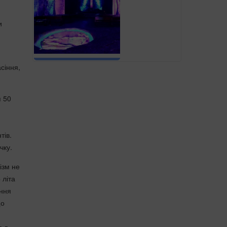
и
асіння,
 50
тів.
чку.
ізм не
 літа
ання
що