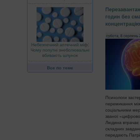
Перезавантаж
годин без с
концентрацію
субота, 8 серпень 
Небезпечний аптечний міф:
Чому попутні знеболювальні
вбивають шлунок
Все по теме
Психологи застер
перемикання мі
соціальними мер
званої «цифрово
Людина втрачає 
складних завдан
передають Патріо