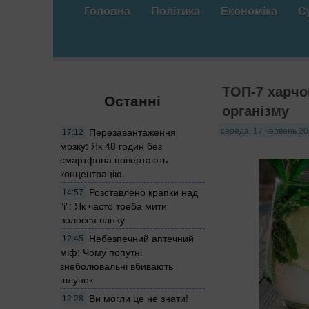
Головна
Політика
Економіка
С
ТОП-7 харчо
Останні
організму
Перезавантаження
середа, 17 червень 20
17:12
мозку: Як 48 годин без
смартфона повертають
концентрацію.
Розставлено крапки над
14:57
"і": Як часто треба мити
волосся влітку
Небезпечний аптечний
12:45
міф: Чому попутні
знеболювальні вбивають
шлунок
Ви могли це не знати!
12:28