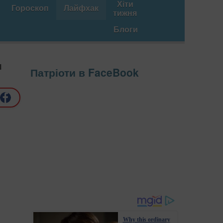
Хіти
Гороскоп
Лайфхак
тижня
Блоги
я
Патріоти в FaceBook
Why this ordinary