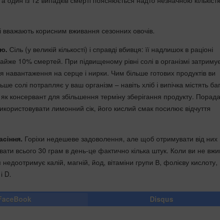
а один із 12 випадків смерті пояснюється надто незначною кількіст
і вважають корисним вживання сезонних овочів.
ю.
Сіль (у великій кількості) і справді вбивця: її надлишок в раціоні
майже 10% смертей. При підвищеному рівні солі в організмі затриму
я навантаження на серце і нирки. Чим більше готових продуктів ви
ьше солі потрапляє у ваш організм – навіть хліб і випічка містять ба
, як консервант для збільшення терміну зберігання продукту. Порад
використовувати лимонний сік, його кислий смак посилює відчуття
асіння.
Горіхи недешеве задоволення, але щоб отримувати від них
вати всього 30 грам в день-це фактично кілька штук. Коли ви не вжи
м недоотримує калій, магній, йод, вітаміни групи В, фолієву кислоту,
і D.
FaceBook
Disqus