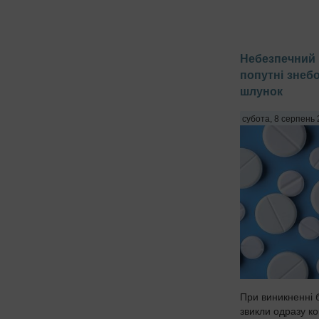
Небезпечний 
попутні знеб
шлунок
субота, 8 серпень 
При виникненні 
звикли одразу ков