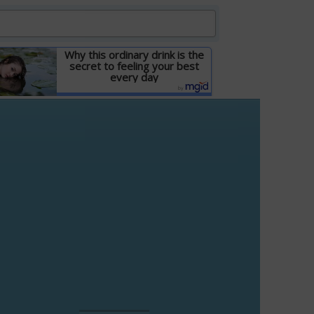
Why this ordinary drink is the
secret to feeling your best
every day
Детальніше