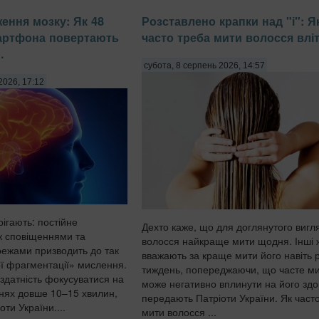
ення мозку: Як 48
Розставлено крапки над "і": Я
мартфона повертають
часто треба мити волосся влі
.
субота, 8 серпень 2026, 14:57
2026, 17:12
ігають: постійне
Дехто каже, що для доглянутого вигл
ж сповіщеннями та
волосся найкраще мити щодня. Інші 
ежами призводить до так
вважають за краще мити його навіть 
ї фрагментації» мислення.
тиждень, попереджаючи, що часте м
здатність фокусуватися на
може негативно вплинути на його здо
нях довше 10–15 хвилин,
передають Патріоти України. Як часто
ти України....
мити волосся ...