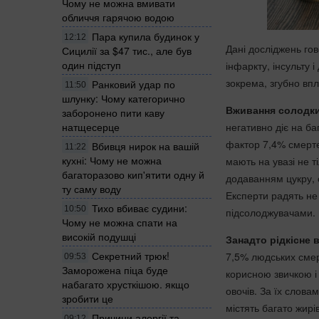
Чому не можна вмивати
обличчя гарячою водою
Пара купила будинок у
12:12
Дані досліджень гов
Сицилії за $47 тис., але був
один підступ
інфаркту, інсульту 
зокрема, згубно вп
Ранковий удар по
11:50
шлунку: Чому категорично
Вживання солодки
заборонено пити каву
натщесерце
негативно діє на ба
фактор 7,4% смертей
Вбивця нирок на вашій
11:22
кухні: Чому не можна
мають на увазі не ті
багаторазово кип'ятити одну й
додаванням цукру, с
ту саму воду
Експерти радять не 
Тихо вбиває судини:
10:50
підсолоджувачами.
Чому не можна спати на
високій подушці
Занадто рідкісне 
Секретний трюк!
7,5% людських смер
09:53
Заморожена піца буде
корисною звичкою і 
набагато хрусткішою. якщо
овочів. За їх слова
зробити це
містять багато жирі
Причини алергії та
09:12