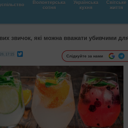
Волонтерська
Українська
Світське
успільство
сотня
кухня
життя
вих звичок, які можна вважати убивчими дл
Twitter
26, 17:15
Слідкуйте за нами