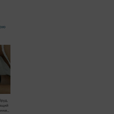
е
чою
бруд,
ращий
иччя,,