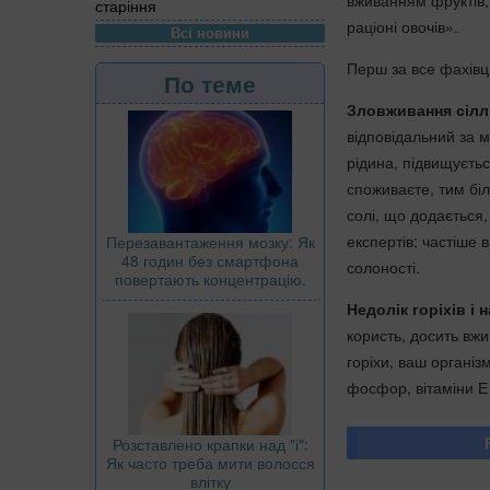
вживанням фруктів, 
старіння
раціоні овочів».
Всі новини
Перш за все фахівц
По теме
Зловживання сілл
відповідальний за 
рідина, підвищуєтьс
споживаєте, тим біл
солі, що додається
експертів: частіше 
Перезавантаження мозку: Як
48 годин без смартфона
солоності.
повертають концентрацію.
Недолік горіхів і н
користь, досить вжи
горіхи, ваш організ
фосфор, вітаміни Е 
Розставлено крапки над "і":
Як часто треба мити волосся
влітку