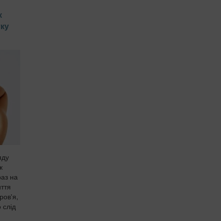
к
тку
яду
ж
раз на
иття
ров'я,
 слід