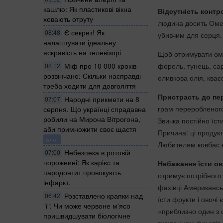
кашлю: Як пластикові вікна
Відсутність контр
ховають отруту
людина досить Омег
Є секрет! Як
08:48
убивчим для серця. 
налаштувати ідеальну
яскравість на телевізорі
Щоб отримувати оме
Міф про 10 000 кроків
форель, тунець, сар
08:12
розвінчано: Скільки насправді
оливкова олія, квас
треба ходити для довголіття
Пристрасть до пе
Народні прикмети на 8
07:07
грам переробленого
серпня. Що українці спрадавна
робили на Мирона Вітрогона,
Звичка постійно їс
аби примножити своє щастя
Причина: ці продукт
Блог
Любителям ковбас ек
Небезпека в ротовій
07:00
порожнині: Як карієс та
Небажання їсти ов
пародонтит провокують
отримує потрібного й
інфаркт.
фахівці Американсь
Розставлено крапки над
06:42
їсти фрукти і овочі
"і": Чи може червоне м'ясо
«приблизно один з с
пришвидшувати біологічне