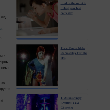
drink is the secret to
feeling your best
every day
 від
и
.
о
These Photos Make
Us Nostalgic For The
ки з
70's
укром.
учними
 за
руктів
17 Astonishingly
кі
Beautiful Cave
Churches