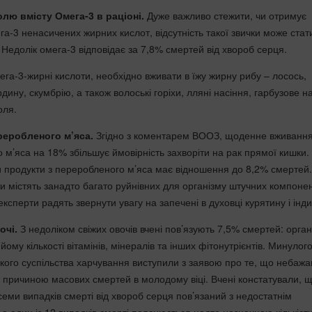
олю вмісту Омега-3 в раціоні.
Дуже важливо стежити, чи отримує
а-3 ненасичених жирних кислот, відсутність такої звички може стат
Недолік омега-3 відповідає за 7,8% смертей від хвороб серця.
га-3-жирні кислоти, необхідно вживати в їжу жирну рибу – лосось,
дину, скумбрію, а також волоські горіхи, лляні насіння, гарбузове н
оля.
реробленого м’яса.
Згідно з коментарем ВООЗ, щоденне вживання
 м’яса на 18% збільшує ймовірність захворіти на рак прямої кишки.
ти продукти з переробленого м’яса має відношення до 8,2% смертей.
и містять занадто багато руйнівних для організму штучних компонен
сперти радять звернути увагу на запечені в духовці курятину і інди
очі.
З недоліком свіжих овочів вчені пов’язують 7,5% смертей: орган
ому кількості вітамінів, мінералів та інших фітонутрієнтів. Минулого
кого суспільства харчування виступили з заявою про те, що небаж
 є причиною масових смертей в молодому віці. Вчені констатували, 
еми випадків смерті від хвороб серця пов’язаний з недостатнім