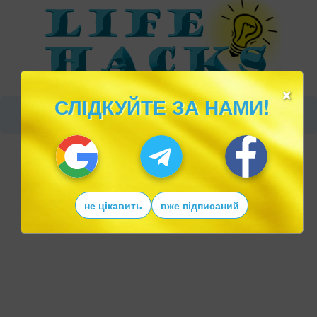
×
СЛІДКУЙТЕ ЗА НАМИ!
не цікавить
вже підписаний