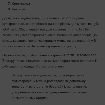
Крес-салат
Бок чой.
Дослідники відзначають, що у мишей, які отримували
сульфорафан, спостерігався нижчий рівень циркулюючих IgG,
IgG1 та IgG2a, специфічних для колагену II типу. In vitro
лікування сульфорафаном значно зменшило диференціацію
стимульованих ліпополісахаридом мишачих спленоцитів у В-
клітини плазми та В-клітини зародкового центру.
Окрема стаття, опублікована в журналі Arthritis Research and
Therapy, також з'ясувала, що сульфорафан може боротися із
руйнуванням хряща. У статті зазначено:
Ці результати вказують на те, що використання
сульфорафану можна розглядати як допоміжну
терапевтичну стратегію боротьби із запаленням,
утворенням паннуса та руйнуванням хряща при
ревматоїдному артриті.