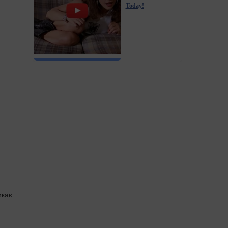
Today!
икає