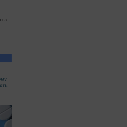
я на
ому
ють