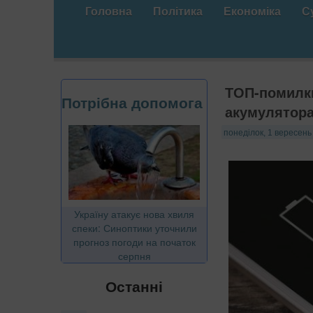
Головна
Політика
Економіка
С
ТОП-помилки
Потрібна допомога
акумулятор
понеділок, 1 вересень
Україну атакує нова хвиля
спеки: Синоптики уточнили
прогноз погоди на початок
серпня
Останні