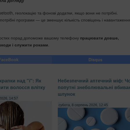
ила догляду
etooth, геолокацію та фонові додатки, якщо вони не потрібні.
потрібні програми — це зменшує кількість сповіщень і навантаженн
остих порад допоможе вашому телефону
працювати довше,
шкоди і служити роками
.
FaceBook
Disqus
рапки над "і": Як
Небезпечний аптечний міф: Ч
мити волосся влітку
попутні знеболювальні вбива
шлунок
2026, 14:57
субота, 8 серпень 2026, 12:45