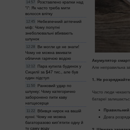
Розставлено крапки над
14:57
"і": Як часто треба мити
волосся влітку
Небезпечний аптечний
12:45
міф: Чому попутні
знеболювальні вбивають
шлунок
Ви могли це не знати!
12:28
Чому не можна вмивати
обличчя гарячою водою
Акумулятор смарт
Пара купила будинок у
Але неправильна за
12:12
Сицилії за $47 тис., але був
один підступ
1. Не розряджайте
Ранковий удар по
11:50
шлунку: Чому категорично
Часто люди чекають
заборонено пити каву
батареї залишаєтьс
натщесерце
Правильний 
Вбивця нирок на вашій
11:22
кухні: Чому не можна
Довга розрядк
багаторазово кип'ятити одну й
ту саму воду
2. Швидка зарядк