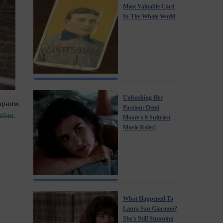
Most Valuable Card
In The Whole World
Unleashing Her
арним.
Passion: Demi
аїни
.
Moore's 8 Sultriest
Movie Roles!
What Happened To
Laura San Giacomo?
She's Still Stunning