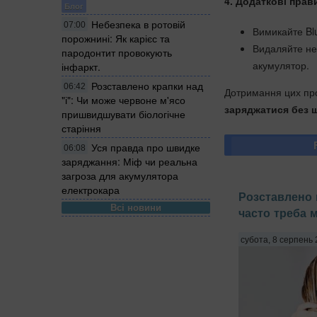
4. Додаткові прав
Блог
Небезпека в ротовій
07:00
Вимикайте Blu
порожнині: Як карієс та
Видаляйте не
пародонтит провокують
акумулятор.
інфаркт.
Розставлено крапки над
06:42
Дотримання цих пр
"і": Чи може червоне м'ясо
заряджатися без 
пришвидшувати біологічне
старіння
Уся правда про швидке
06:08
заряджання: Міф чи реальна
загроза для акумулятора
електрокара
Розставлено к
Всі новини
часто треба 
субота, 8 серпень 