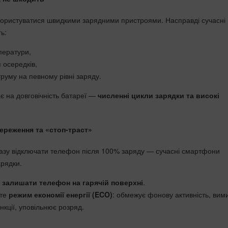
 користуватися швидкими зарядними пристроями. Насправді сучасні
ь:
ператури,
 осередків,
руму на певному рівні заряду.
є на довговічність батареї —
численні цикли зарядки та високі
ереження та «стоп-траст»
разу відключати телефон після 100% заряду — сучасні смартфони
арядки.
 залишати телефон на гарячій поверхні
.
йте
режим економії енергії (ECO)
: обмежує фонову активність, вим
нкції, уповільнює розряд.