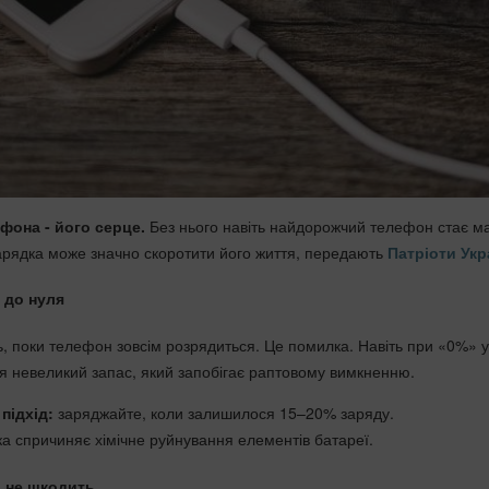
фона - його серце.
Без нього навіть найдорожчий телефон стає м
рядка може значно скоротити його життя, передають
Патріоти Укр
 до нуля
, поки телефон зовсім розрядиться. Це помилка. Навіть при «0%» у
я невеликий запас, який запобігає раптовому вимкненню.
підхід:
заряджайте, коли залишилося 15–20% заряду.
а спричиняє хімічне руйнування елементів батареї.
а не шкодить