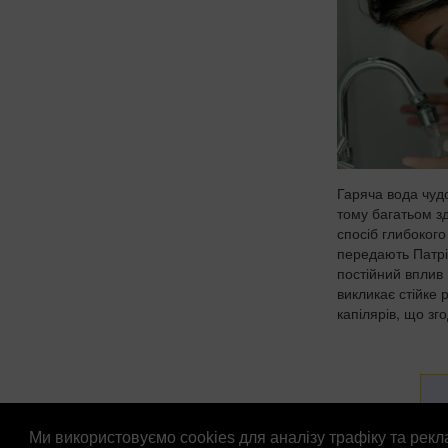
Гаряча вода чуд
тому багатьом з
спосіб глибоког
передають Патрі
постійний вплив
викликає стійке
капілярів, що зго
Ми використовуємо cookies для аналізу трафіку та рек