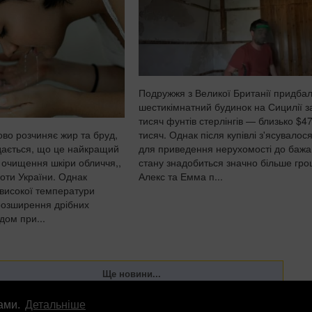
Подружжя з Великої Британії придба
шестикімнатний будинок на Сицилії з
тисяч фунтів стерлінгів — близько $4
тисяч. Однак після купівлі з'ясувалос
ово розчиняє жир та бруд,
для приведення нерухомості до бажа
дається, що це найкращий
стану знадобиться значно більше гро
о очищення шкіри обличчя,,
Алекс та Емма п...
оти України. Однак
 високої температури
 розширення дрібних
дом при...
лами.
Детальніше