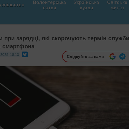
Волонтерська
Українська
Світське
успільство
сотня
кухня
життя
 при зарядці, які скорочують термін служб
а смартфона
Twitter
 2025, 18:13
Слідкуйте за нами