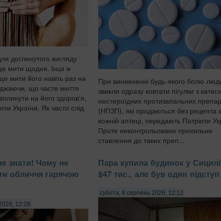
для доглянутого вигляду
е мити щодня. Інші ж
ще мити його навіть раз на
При виникненні будь-якого болю люд
джаючи, що часте миття
звикли одразу ковтати пігулки з катего
вплинути на його здоров'я,
нестероїдних протизапальних препар
ти України. Як часто слід
(НПЗП), які продаються без рецепта 
кожній аптеці, передають Патріоти Ук
Проте неконтрольоване прихильне
ставлення до таких преп...
не знати! Чому не
Пара купила будинок у Сицилі
ти обличчя гарячою
$47 тис., але був один підступ
субота, 8 серпень 2026, 12:12
2026, 12:28