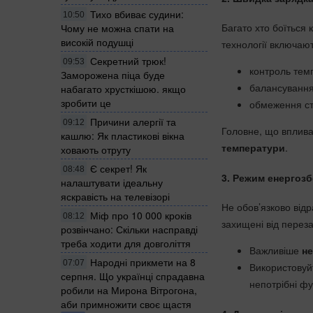
Тихо вбиває судини:
10:50
Багато хто боїться
Чому не можна спати на
високій подушці
технології включают
Секретний трюк!
09:53
контроль тем
Заморожена піца буде
балансування
набагато хрусткішою. якщо
зробити це
обмеження ст
Причини алергії та
09:12
Головне, що вплива
кашлю: Як пластикові вікна
температури
.
ховають отруту
Є секрет! Як
08:48
3. Режим енергозб
налаштувати ідеальну
яскравість на телевізорі
Не обов’язково від
Міф про 10 000 кроків
08:12
захищені від перез
розвінчано: Скільки насправді
треба ходити для довголіття
Важливіше
не
Народні прикмети на 8
07:07
Використову
серпня. Що українці спрадавна
непотрібні фу
робили на Мирона Вітрогона,
аби примножити своє щастя