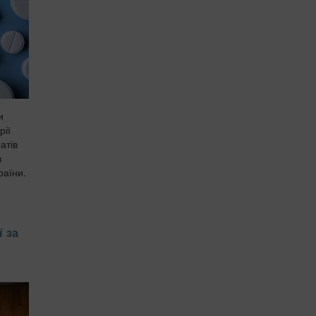
и
рії
атів
в
раїни.
ї за