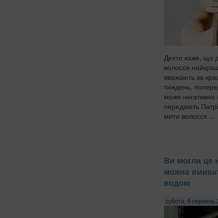
Дехто каже, що 
волосся найкращ
вважають за кра
тиждень, попере
може негативно 
передають Патріо
мити волосся ...
Ви могли це 
можна вмива
водою
субота, 8 серпень 