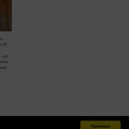
ло
а 35
7
я, що
ного
шей.
Приймаю